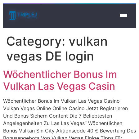
Category:
vulkan
vegas DE login
Wöchentlicher Bonus Im
Vulkan Las Vegas Casin
Wöchentlicher Bonus Im Vulkan Las Vegas Casino
Vulkan Vegas Online Online Casino Jetzt Registrieren
Und Bonus Sichern Content Die 7 Beliebtesten
Angelegenheiten Zu Las Las Vegas” Wöchentlichen
Bonus Vulkan Sin City Aktionscode 40 € Bewertung Des
Bonusangebots Von Vulkan Vegas Einige Tipps Für