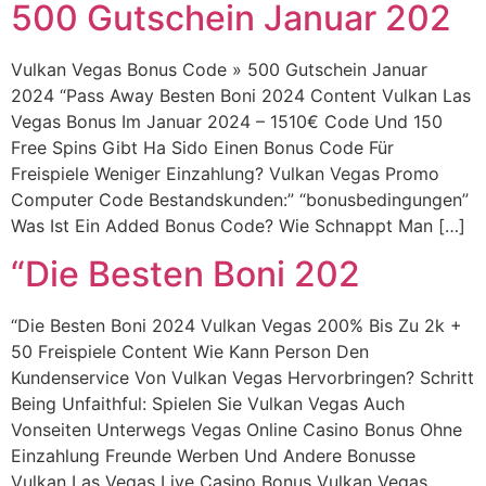
500 Gutschein Januar 202
Vulkan Vegas Bonus Code » 500 Gutschein Januar
2024 “Pass Away Besten Boni 2024 Content Vulkan Las
Vegas Bonus Im Januar 2024 – 1510€ Code Und 150
Free Spins Gibt Ha Sido Einen Bonus Code Für
Freispiele Weniger Einzahlung? Vulkan Vegas Promo
Computer Code Bestandskunden:” “bonusbedingungen”
Was Ist Ein Added Bonus Code? Wie Schnappt Man […]
“Die Besten Boni 202
“Die Besten Boni 2024 Vulkan Vegas 200% Bis Zu 2k +
50 Freispiele Content Wie Kann Person Den
Kundenservice Von Vulkan Vegas Hervorbringen? Schritt
Being Unfaithful: Spielen Sie Vulkan Vegas Auch
Vonseiten Unterwegs Vegas Online Casino Bonus Ohne
Einzahlung Freunde Werben Und Andere Bonusse
Vulkan Las Vegas Live Casino Bonus Vulkan Vegas