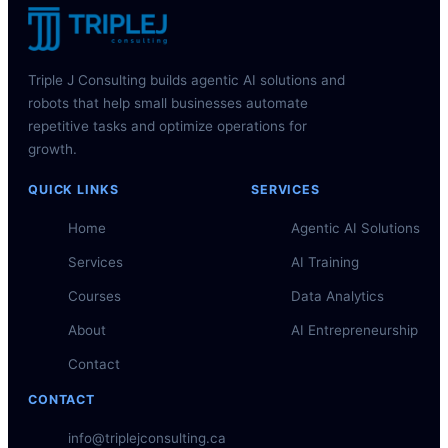
Triple J Consulting builds agentic AI solutions and
robots that help small businesses automate
repetitive tasks and optimize operations for
growth.
QUICK LINKS
SERVICES
Home
Agentic AI Solutions
Services
AI Training
Courses
Data Analytics
About
AI Entrepreneurship
Contact
CONTACT
info@triplejconsulting.ca