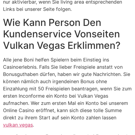
nur aktivierbar, wenn Sie living area entsprechenden
Links bei unserer Seite folgen.
Wie Kann Person Den
Kundenservice Vonseiten
Vulkan Vegas Erklimmen?
Alle jene Boni helfen Spielern beim Einstieg ins
Casinoerlebnis. Falls Sie lieber Freispiele anstatt von
Bonusguthaben dürfen, haben wir gute Nachrichten. Sie
können nämlich auch irgendeinen Bonus ohne
Einzahlung mit 50 Freispielen beantragen, wenn Sie zum
ersten Inconforme ein Konto bei Vulkan Vegas
aufmachen. Wer zum ersten Mal ein Konto bei unserem
Online Casino eröffnet, kann sich diese tolle Summe
direkt zu ihrem Start auf sein Konto zahlen lassen
vulkan vegas
.