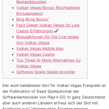
Bestandskunden
Vulkan Vegas Bonus: Reichhaltiges
Bonusangebot
Bing Bong Bonus”
Fazit Dieser Vulkan Vegas On Line
Casino Erfahrungen
Bonusaktionen Für Die Live-spiele
Von Vulkan Vegas
Vulkan Vegas Mobile App
Vulkan Vegas Casino
Top Three Or More Alternativen Zu
Vulkan Vegas
Software Sowie Spiele-provider
Der wohl beliebteste Slot für Vulkan Vegas Freispiele ist
der Publication of Dead Spielautomat der
Softwareentwickler von Play’n GO. In ganz Deutschland
aber auch anderen Ländern erfreut sich der Slot mit
Symbolen aus” “deinem alten Ägypten grosser