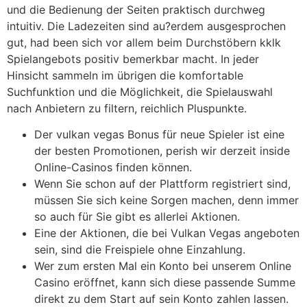
und die Bedienung der Seiten praktisch durchweg
intuitiv. Die Ladezeiten sind au?erdem ausgesprochen
gut, had been sich vor allem beim Durchstöbern kklk
Spielangebots positiv bemerkbar macht. In jeder
Hinsicht sammeln im übrigen die komfortable
Suchfunktion und die Möglichkeit, die Spielauswahl
nach Anbietern zu filtern, reichlich Pluspunkte.
Der vulkan vegas Bonus für neue Spieler ist eine
der besten Promotionen, perish wir derzeit inside
Online-Casinos finden können.
Wenn Sie schon auf der Plattform registriert sind,
müssen Sie sich keine Sorgen machen, denn immer
so auch für Sie gibt es allerlei Aktionen.
Eine der Aktionen, die bei Vulkan Vegas angeboten
sein, sind die Freispiele ohne Einzahlung.
Wer zum ersten Mal ein Konto bei unserem Online
Casino eröffnet, kann sich diese passende Summe
direkt zu dem Start auf sein Konto zahlen lassen.