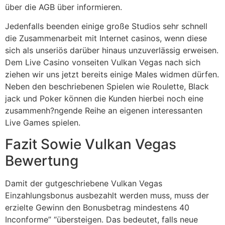
über die AGB über informieren.
Jedenfalls beenden einige große Studios sehr schnell
die Zusammenarbeit mit Internet casinos, wenn diese
sich als unseriös darüber hinaus unzuverlässig erweisen.
Dem Live Casino vonseiten Vulkan Vegas nach sich
ziehen wir uns jetzt bereits einige Males widmen dürfen.
Neben den beschriebenen Spielen wie Roulette, Black
jack und Poker können die Kunden hierbei noch eine
zusammenh?ngende Reihe an eigenen interessanten
Live Games spielen.
Fazit Sowie Vulkan Vegas
Bewertung
Damit der gutgeschriebene Vulkan Vegas
Einzahlungsbonus ausbezahlt werden muss, muss der
erzielte Gewinn den Bonusbetrag mindestens 40
Inconforme” “übersteigen. Das bedeutet, falls neue