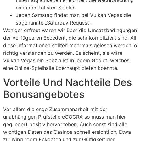
Filtermöglichkeiten erleichtert die Nachforschung
nach den tollsten Spielen.
Jeden Samstag findet man bei Vulkan Vegas die
sogenannte „Saturday Request“.
Weniger erfreut waren wir über die Umsatzbedingungen
der verfügbaren Excédent, die sehr kompliziert sind. All
diese Informationen sollten mehrmals gelesen werden, o
richtig verstanden zu werden. Es scheint, als wäre
Vulkan Vegas ein Spezialist in jedem Gebiet, welches
eine Online-Spielhalle überhaupt bieten koennte.
Vorteile Und Nachteile Des
Bonusangebotes
Vor allem die enge Zusammenarbeit mit der
unabhängigen Prüfstelle eCOGRA so muss man hier
gegliedert positiv hervorheben. Auch sonst sind alle
wichtigen Daten des Casinos schnell ersichtlich. Etwa
zu living room Eckdaten und zur Gültigkeit der