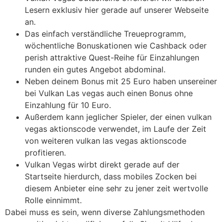
Lesern exklusiv hier gerade auf unserer Webseite
an.
Das einfach verständliche Treueprogramm,
wöchentliche Bonuskationen wie Cashback oder
perish attraktive Quest-Reihe für Einzahlungen
runden ein gutes Angebot abdominal.
Neben deinem Bonus mit 25 Euro haben unsereiner
bei Vulkan Las vegas auch einen Bonus ohne
Einzahlung für 10 Euro.
Außerdem kann jeglicher Spieler, der einen vulkan
vegas aktionscode verwendet, im Laufe der Zeit
von weiteren vulkan las vegas aktionscode
profitieren.
Vulkan Vegas wirbt direkt gerade auf der
Startseite hierdurch, dass mobiles Zocken bei
diesem Anbieter eine sehr zu jener zeit wertvolle
Rolle einnimmt.
Dabei muss es sein, wenn diverse Zahlungsmethoden