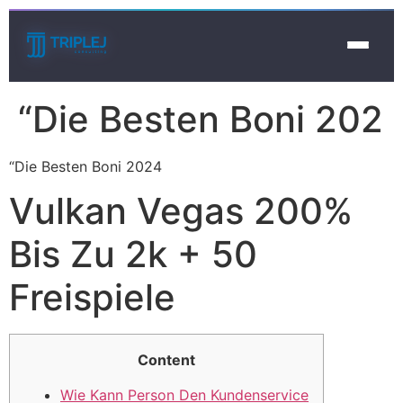
“Die Besten Boni 202
“Die Besten Boni 2024
Vulkan Vegas 200%
Bis Zu 2k + 50
Freispiele
Content
Wie Kann Person Den Kundenservice