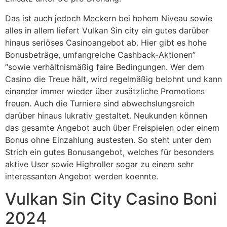
Das ist auch jedoch Meckern bei hohem Niveau sowie
alles in allem liefert Vulkan Sin city ein gutes darüber
hinaus seriöses Casinoangebot ab. Hier gibt es hohe
Bonusbeträge, umfangreiche Cashback-Aktionen”
“sowie verhältnismäßig faire Bedingungen. Wer dem
Casino die Treue hält, wird regelmäßig belohnt und kann
einander immer wieder über zusätzliche Promotions
freuen. Auch die Turniere sind abwechslungsreich
darüber hinaus lukrativ gestaltet. Neukunden können
das gesamte Angebot auch über Freispielen oder einem
Bonus ohne Einzahlung austesten. So steht unter dem
Strich ein gutes Bonusangebot, welches für besonders
aktive User sowie Highroller sogar zu einem sehr
interessanten Angebot werden koennte.
Vulkan Sin City Casino Boni
2024