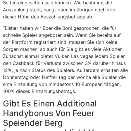
Seiten eingesehen sein können. Wie bestimmt die
Auszahlung steht, hängt dann im übrigen noch von
dieser Höhe des Auszahlungsbetrags ab.
“Bisher haben wir über die Boni gesprochen, die für
schnelle Spieler angeboten sein. Wenn Sie bereits auf
der Plattform registriert sind, müssen Sie sich keine
Sorgen machen, so auch für Sie gibt es viele Aktionen.
Zunächst einmal bietet Vulkan Las vegas jedem Spieler
den Cashback für Verluste zwischen 3% darüber hinaus
12%, je nach Status des Spielers. Außerdem erhalten alle
Donnerstag oder Fünfter tag der woche alle Spieler, die
eine Einzahlung von mindestens 10 European tätigen,
100% dieses Einzahlungsbetrags.
Gibt Es Einen Additional
Handybonus Von Feuer
Speiender Berg