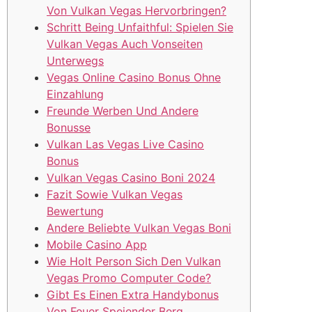
Von Vulkan Vegas Hervorbringen?
Schritt Being Unfaithful: Spielen Sie
Vulkan Vegas Auch Vonseiten
Unterwegs
Vegas Online Casino Bonus Ohne
Einzahlung
Freunde Werben Und Andere
Bonusse
Vulkan Las Vegas Live Casino
Bonus
Vulkan Vegas Casino Boni 2024
Fazit Sowie Vulkan Vegas
Bewertung
Andere Beliebte Vulkan Vegas Boni
Mobile Casino App
Wie Holt Person Sich Den Vulkan
Vegas Promo Computer Code?
Gibt Es Einen Extra Handybonus
Von Feuer Speiender Berg