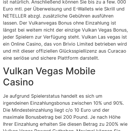
ist natürlich. Anschließend können Sie bis zu a few. 000
Euro mtl. per Überweisung und E-Wallets wie Skrill und
NETELLER abzgl. zusätzliche Gebühren ausführen
lassen. Der Vulkanvegas Bonus ohne Einzahlung ist
längst bei weitem nicht der einzige Vulkan Vegas Bonus,
jeder Spielern zur Verfügung steht. Vulkan Las vegas ist
ein Online Casino, das von Brivio Limited betrieben wird
und mit dieser offiziellen Glücksspiellizenz aus Curacao
eine seriöse und sichere Plattform darstellt.
Vulkan Vegas Mobile
Casino
Je aufgrund Spielerstatus handelt es sich um
irgendeinen Einzahlungsbonus zwischen 10% und 90%.
Die Mindesteinzahlung liegt c/o 10 Euro und der
maximale Bonusbetrag bei 200 Pound. Je nach Höhe
Ihrer Einzahlung erhalten Sie diesen Betrag zu 200% wie