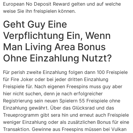
European No Deposit Reward gelten und auf welche
weise Sie ihn freispielen können.
Geht Guy Eine
Verpflichtung Ein, Wenn
Man Living Area Bonus
Ohne Einzahlung Nutzt?
Für perish zweite Einzahlung folgen dann 100 Freispiele
für Fire Joker oder bei jeder dritten Einzahlung
Freispiele für. Nach eigenen Freespins muss guy aber
hier nicht suchen, denn je nach erfolgreicher
Registrierung sein neuen Spielern 55 Freispiele ohne
Einzahlung gewährt. Über das Glücksrad und das
Treueprogramm gibt sera hin und erneut auch Freispiele
weniger Einzahlung oder als zusätzlichen Bonus für eine
Transaktion. Gewinne aus Freespins müssen bei Vulkan