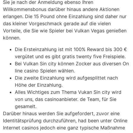
Sie je nach der Anmeldung ebenso Ihren
Willkommensbonus darüber hinaus andere Aktionen
erlangen. Die 15 Pound ohne Einzahlung sind daher nur
das kleiner Vorgeschmack gerade auf die vielen
Vorteile, die Sie wie Spieler bei Vulkan Vegas genießen
können.
Die Ersteinzahlung ist mit 100% Reward bis 300 €
vergütet und es gibt gratis twenty five Freispiele.
Bei Vulkan Sin city können Zocker aus diversen On
line casino Spielen wählen.
Die zweite Einzahlung wird aufgesplittet nach
Höhe der Einzahlung.
Alles Wichtiges zum Thema Vukan Sin city wird
von uns, das casinoanbieter. de Team, für Sie
gesamelt.
Darüber hinaus werden Sie aufgefordert, zuvor eine
Identitätsprüfung durchzuführen, had been unter Online
Internet casinos jedoch eine ganz typische Maßnahme