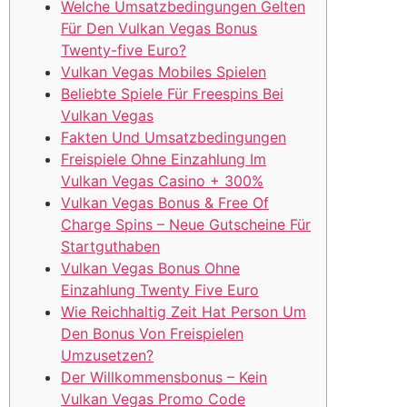
Welche Umsatzbedingungen Gelten
Für Den Vulkan Vegas Bonus
Twenty-five Euro?
Vulkan Vegas Mobiles Spielen
Beliebte Spiele Für Freespins Bei
Vulkan Vegas
Fakten Und Umsatzbedingungen
Freispiele Ohne Einzahlung Im
Vulkan Vegas Casino + 300%
Vulkan Vegas Bonus & Free Of
Charge Spins – Neue Gutscheine Für
Startguthaben
Vulkan Vegas Bonus Ohne
Einzahlung Twenty Five Euro
Wie Reichhaltig Zeit Hat Person Um
Den Bonus Von Freispielen
Umzusetzen?
Der Willkommensbonus – Kein
Vulkan Vegas Promo Code