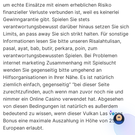
um echte Einsätze mit einem erheblichen Risiko
finanzieller Verluste verbunden ist, weil es keinerlei
Gewinngarantie gibt. Spielen Sie stets
verantwortungsbewusst darüber hinaus setzen Sie sich
Limits, an pass away Sie sich strikt halten. Für sonstige
Informationen lesen Sie bitte unseren Risalahtulisan,
pasal, ayat, bab, butir, perkara, poin, zum
verantwortungsbewussten Spielen. Bei Problemen
internet marketing Zusammenhang mit Spielsucht
wenden Sie gegenseitig bitte umgehend an
Hilfsorganisationen in Ihrer Nähe. Es ist natürlich
ziemlich einfach, gegenseitig” “bei dieser Seite
zurechtzufinden, auch wenn man zuvor noch nie und
nimmer ein Online Casino verwendet hat. Abgesehen
von diesen Bedingungen ist natürlich es außerdem
bedeutend zu wissen, wenn dieser Vulkan Las vegas
Bonus eine maximale Auszahlung in Höhe von 25
European erlaubt.