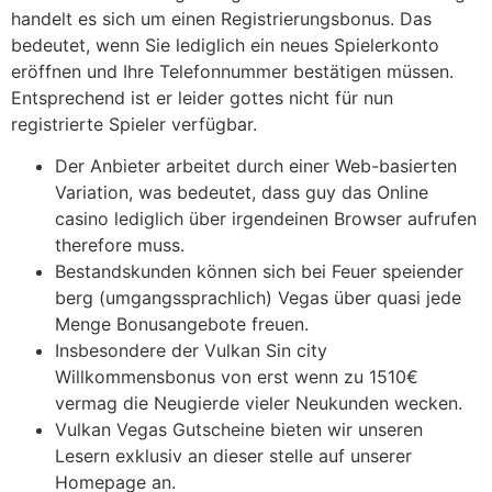
handelt es sich um einen Registrierungsbonus. Das
bedeutet, wenn Sie lediglich ein neues Spielerkonto
eröffnen und Ihre Telefonnummer bestätigen müssen.
Entsprechend ist er leider gottes nicht für nun
registrierte Spieler verfügbar.
Der Anbieter arbeitet durch einer Web-basierten
Variation, was bedeutet, dass guy das Online
casino lediglich über irgendeinen Browser aufrufen
therefore muss.
Bestandskunden können sich bei Feuer speiender
berg (umgangssprachlich) Vegas über quasi jede
Menge Bonusangebote freuen.
Insbesondere der Vulkan Sin city
Willkommensbonus von erst wenn zu 1510€
vermag die Neugierde vieler Neukunden wecken.
Vulkan Vegas Gutscheine bieten wir unseren
Lesern exklusiv an dieser stelle auf unserer
Homepage an.