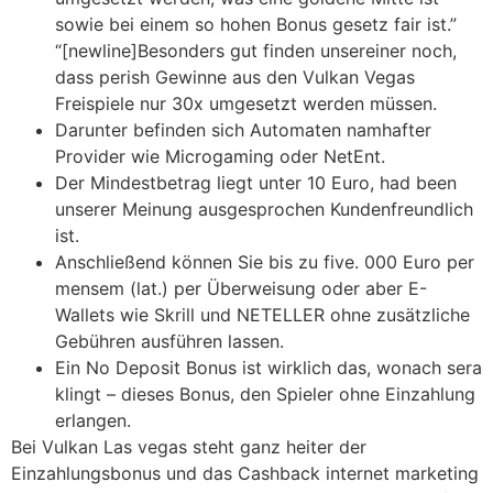
sowie bei einem so hohen Bonus gesetz fair ist.”
“[newline]Besonders gut finden unsereiner noch,
dass perish Gewinne aus den Vulkan Vegas
Freispiele nur 30x umgesetzt werden müssen.
Darunter befinden sich Automaten namhafter
Provider wie Microgaming oder NetEnt.
Der Mindestbetrag liegt unter 10 Euro, had been
unserer Meinung ausgesprochen Kundenfreundlich
ist.
Anschließend können Sie bis zu five. 000 Euro per
mensem (lat.) per Überweisung oder aber E-
Wallets wie Skrill und NETELLER ohne zusätzliche
Gebühren ausführen lassen.
Ein No Deposit Bonus ist wirklich das, wonach sera
klingt – dieses Bonus, den Spieler ohne Einzahlung
erlangen.
Bei Vulkan Las vegas steht ganz heiter der
Einzahlungsbonus und das Cashback internet marketing