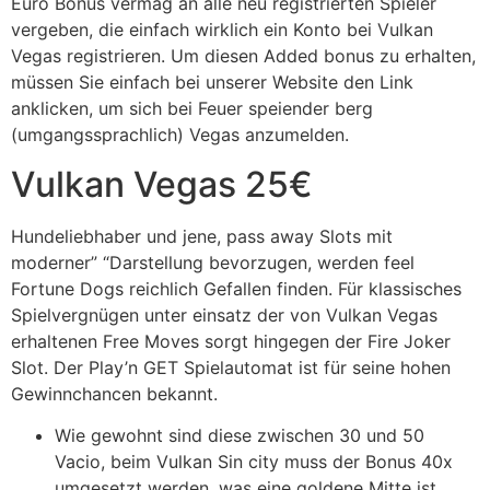
Euro Bonus vermag an alle neu registrierten Spieler
vergeben, die einfach wirklich ein Konto bei Vulkan
Vegas registrieren. Um diesen Added bonus zu erhalten,
müssen Sie einfach bei unserer Website den Link
anklicken, um sich bei Feuer speiender berg
(umgangssprachlich) Vegas anzumelden.
Vulkan Vegas 25€
Hundeliebhaber und jene, pass away Slots mit
moderner” “Darstellung bevorzugen, werden feel
Fortune Dogs reichlich Gefallen finden. Für klassisches
Spielvergnügen unter einsatz der von Vulkan Vegas
erhaltenen Free Moves sorgt hingegen der Fire Joker
Slot. Der Play’n GET Spielautomat ist für seine hohen
Gewinnchancen bekannt.
Wie gewohnt sind diese zwischen 30 und 50
Vacio, beim Vulkan Sin city muss der Bonus 40x
umgesetzt werden, was eine goldene Mitte ist