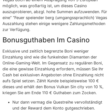
möglich, was großartig ist, um dieses Casino
auszuprobieren, abzgl. hohe Summen aufzuwenden. Für
eine” “Feuer speiender berg (umgangssprachlich) Vegas
Auszahlung stehen einige wenigere Zahlungsmethoden
zur Verfügung.
Bonusguthaben Im Casino
Exklusive und zeitlich begrenzte Boni weniger
Einzahlung sind wie die funkelnden Diamanten der
Online-Gaming-Welt. Im Gegensatz zu regulären Boni,
die eine gewisse Einzahlung erfordern, müssen Sie Ihr
Cash bei exklusiven Angeboten ohne Einzahlung nicht
aufs Spiel setzen. Zählt Kunde beispielsweise 100 €
dieses und erhält den Bonus Vulkan Sin city von 10 %,
kriegen Sie am Ende 110 € Guthaben zum Zocken.
Nur dann vermag die Questreihe vervollständigt
und der Reward dem Konto gutgeschrieben.