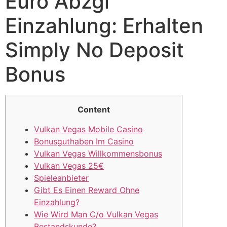
Euro Abzgl
Einzahlung: Erhalten
Simply No Deposit
Bonus
Content
Vulkan Vegas Mobile Casino
Bonusguthaben Im Casino
Vulkan Vegas Willkommensbonus
Vulkan Vegas 25€
Spieleanbieter
Gibt Es Einen Reward Ohne
Einzahlung?
Wie Wird Man C/o Vulkan Vegas
Bestandskunde?