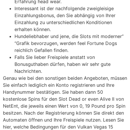
Erfahrung head wear.
Interessant ist der nachfolgende zweigleisige
Einzahlungsbonus, den Sie abhängig von Ihrer
Einzahlung zu unterschiedlichen Konditionen
erhalten können.
Hundeliebhaber und jene, die Slots mit moderner”
“Grafik bevorzugen, werden feel Fortune Dogs
reichlich Gefallen finden.
Falls Sie lieber Freispiele anstatt von
Bonusguthaben dürfen, haben wir sehr gute
Nachrichten.
Genau wie bei den sonstigen beiden Angeboten, müssen
Sie einfach lediglich ein Konto registrieren und Ihre
Handynummer bestätigen. Sie haben dann 50
kostenlose Spins für den Slot Dead or even Alive II von
NetEnt, die jeweils einen Wert von 0, 19 Pound pro Spin
besitzen. Nach der Registrierung können Sie direkt den
Automaten öffnen und Ihre Freispiele nutzen. Lesen Sie
hier, welche Bedingungen für den Vulkan Vegas 15