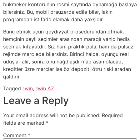
bukmeker kontorunun rəsmi saytında oynamağa başlaya
bilərsiniz. Bu, mobil brauzerdə edilə bilər, lakin
proqramdan istifadə eləmək daha yaxşıdır.
Bunu etmək üçün qeydiyyat prosedurundan ötmək,
həmçinin xeyli seçimlər arasından maraqlı vahid hədis
seçmək kifayətdir. Siz həm praktik pula, həm də pulsuz
rejimdə mərc edə bilərsiniz. Birinci halda, oyunçu real
uduşlar alır, sonra onu nağdlaşdırmaq asan olacaq,
kreditlər üzrə mərclər isə öz depoziti ötrü riski aradan
qaldırır.
Tagged
1win
,
1win AZ
Leave a Reply
Your email address will not be published.
Required
fields are marked
*
Comment
*