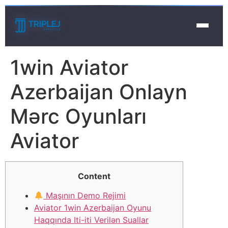
1win Aviator
Azerbaijan Onlayn
Mərc Oyunları
Aviator
Content
Maşının Demo Rejimi
Aviator 1win Azerbaijan Oyunu
Haqqında Iti-iti Verilən Suallar