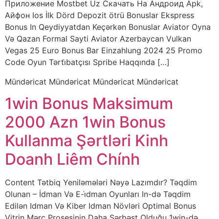
Приложение Mostbet Uz Скачать На Андроид Apk,
Айфон Ios İlk Dörd Depozit ötrü Bonuslar Ekspress
Bonus In Qeydiyyatdan Keçərkən Bonuslar Aviator Oyna
Və Qazan Formal Sayti Aviator Azerbaycan Vulkan
Vegas 25 Euro Bonus Bar Einzahlung 2024 25 Promo
Code Oyun Tərti̇batçısı Spribe Haqqında […]
Mündəricat Mündəricat Mündəricat Mündəricat
1win Bonus Maksimum
2000 Azn 1win Bonus
Kullanma Şərtləri Kinh
Doanh Liêm Chính
Content Tətbiq Yeniləmələri Nəyə Lazımdır? Təqdim
Olunan – İdman Və E-i̇dman Oyunları In-də Təqdim
Edilən Idman Və Kiber Idman Növləri Optimal Bonus
Vitrin Mərc Prosesinin Daha Sərbəst Olduğu 1win-də