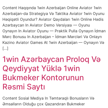
Content Haqqında 1win Azerbaijan Online Aviator 1win
Azerbaijan-da Strategiya Və Taktika Aviator 1win Oyunu
Həqiqətli Oyundur? Aviator Qaydaları 1win Online Hədis
Azərbaycan In Aviator Demo Versiyası — Oyunu
Oynayın In Aviator Oyunu — Praktik Pulla Oynayın İdman
Mərc Bonusu In Azerbaijan – İdman Mərcləri Və Onlayn
Kazino Aviator Games At 1win Azerbaijan — Oynayın Və
[…]
1win Azərbaycan Proloq Və
Qeydiyyat Yüklə 1win
Bukmeker Kontorunun
Rəsmi Saytı
Content Sosial Mediya In Təmtəraqlı Bonusların Və
Əmsalların Olduğu çox Qazandıran Bukmeker