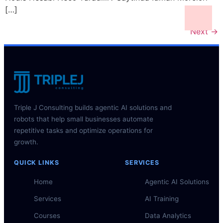
[…]
Next
→
Triple J Consulting builds agentic AI solutions and
robots that help small businesses automate
repetitive tasks and optimize operations for
growth.
QUICK LINKS
SERVICES
Home
Agentic AI Solutions
Services
AI Training
Courses
Data Analytics