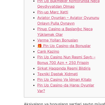
Pin Up Bukmeker Kontorunda Necə
Qeydi̇yyatdan Olmaq
Pin-up Mərc Xətti
Aviator Oyunları – Aviator Oyununu
Onlayn Pulla Oynayın
Pinup Casino-a Başlanğıc Necə
Yükləmək Olar
Vermə Yolları Bonusları
🎁 Pin Up Casino-da Bonuslar
Canlı Kazino
Pin Up Casino Nun Rəsmi Saytı –
Bonus 700 Azn + 250 Frispin
Şirkət Haqqında Rəsmi Bildiriş
Texniki Dəstək Xidməti
Pin Up Casino Və İdman Kitabı
Pin Up Casino-da Hansı Oyunlar
Var?
Aksiyaların və bonusların şərtləri saytın müva