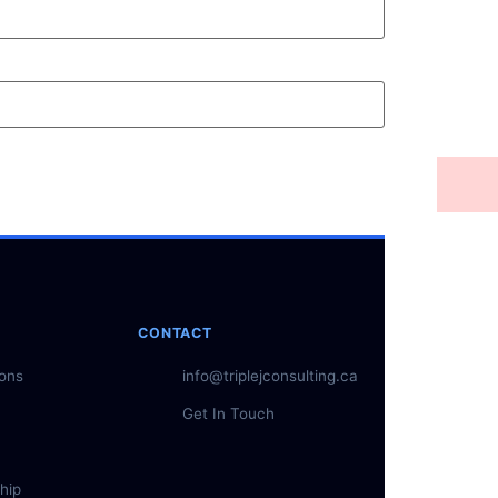
CONTACT
ions
info@triplejconsulting.ca
Get In Touch
hip