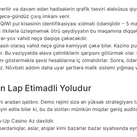
erilir və davam edən hadisələrin qrafik təsviri ələlxüsus qiy
gecə-gündüz çıxış imkanı verir.
QIWI pul kisəsinin identifikasiyası xidməti ödənişlidir – 5
q itkilərlə üzləşməmək ötrü qeydiyyatın bu məqamına diqqə
var-yox vahid neçə dəqiqə çəkəcəkdir.
 asılı olaraq vahid neçə günə kəmiyyət çəkə bilər. Kazino p
dir. Bu vəziyyətdə əlavə çətinliklərin qarşısını götürmək ol
ını göstərməklə şəxsi hesablarına iç olmalıdırlar. Sonra, öd
nız. Növbəti addım daha uyar şərtlərə malik sistemi yığmaq 
n Lap Etimadli Yoludur
ini aradan qaldırır. Demo rejimi sizə ən yüksək strategiyan
yin edilə bilər ki, bu da slotları mümkün miqdar geniş audit
n-Up Casino Az daxildir.
əbərdarlıqlar, aslar, atışlar kimi bazarlar bazar siyahısınd