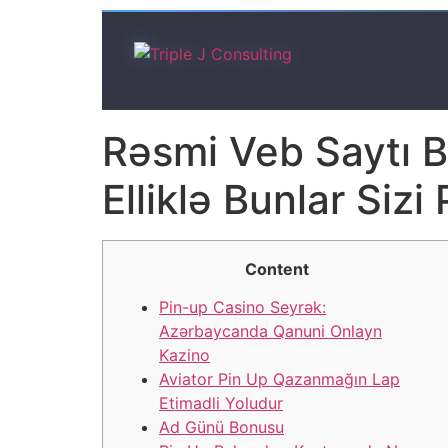
Rəsmi Veb Saytı Ba
Elliklə Bunlar Siz
Content
Pin-up Casino Seyrək:
Azərbaycanda Qanuni Onlayn
Kazino
Aviator Pin Up Qazanmağın Lap
Etimadli Yoludur
Ad Günü Bonusu