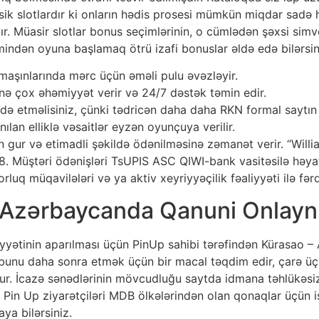
ssik slotlardır ki onların hədis prosesi mümkün miqdar sadə 
dır. Müasir slotlar bonus seçimlərinin, o cümlədən şəxsi simvo
jimindən oyuna başlamaq ötrü izafi bonuslar əldə edə bilərsin
maşınlarında mərc üçün əməli pulu əvəzləyir.
inə çox əhəmiyyət verir və 24/7 dəstək təmin edir.
ə etməlisiniz, çünki tədricən daha daha RKN formal saytın m
ılan elliklə vəsaitlər eyzən oyunçuya verilir.
ın gur və etimadli şəkildə ödənilməsinə zəmanət verir. “Wil
Müştəri ödənişləri TsUPIS ASC QIWI-bank vasitəsilə həyata 
q müqavilələri və ya aktiv xeyriyyəçilik fəaliyyəti ilə fə
 Azərbaycanda Qanuni Onlayn
yətinin aparılması üçün PinUp sahibi tərəfindən Kürasao – 
yt bunu daha sonra etmək üçün bir macal təqdim edir, çarə ü
ur. İcazə sənədlərinin mövcudluğu saytda idmana təhlükə
r. Pin Up ziyarətçiləri MDB ölkələrindən olan qonaqlar üçün is
ya bilərsiniz.