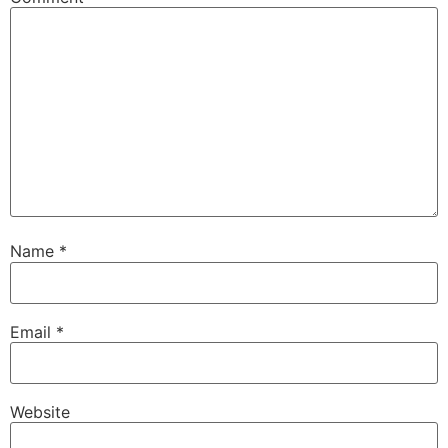
Name
*
Email
*
Website