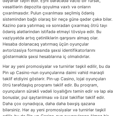
dəyərlər təyin edir. Eyni dərəcədə vacib bir fürsət,
vəsaitlərin depozitə qoyulma vaxtı və onların
çıxarılmasıdır. Pulun çıxarılması seçilmiş ödəniş
sistemindən bağlı olaraq bir neçə günə qədər çəkə bilər.
Kazino para yatırmaq və sonradan çıxarmaq ötrü tayı
ödəniş alətlərindən istifadə etməyi tövsiyə edir. Bu
vəziyyətdə artıq çətinliklərin qarşısını almaq olar.
Hesaba dolanacaq yatırmaq üçün oyunçular
avtorizasiya formasında şəxsi identifikatorlarını
göstərməklə şəxsi hesablarına iç olmalıdırlar.
Hər ay yeni promosiyalar və turnirlər təşkil edilir, bu da
Pin up Casino-nun oyunçularına daimi vahid maraqli
təklif etdiyini göstərir. Pin-up Casino, lojal oyunçuları
ötrü tərəfdaşlıq proqramı təklif edir. Bu proqram,
oyunçuların sürəkli vədəli loyallığını təmin edir və lap əla
bonuslar, pul qaytarılması və özəl təkliflər təklif edir.
Daha çox oynadıqca, daha daha bəxşiş qazana
bilərsiniz. Hər ay yeni promosiyalar və turnirlər təşkil
edilir, bu da Pin-up Casino-nun oyunçularına ölməz bir