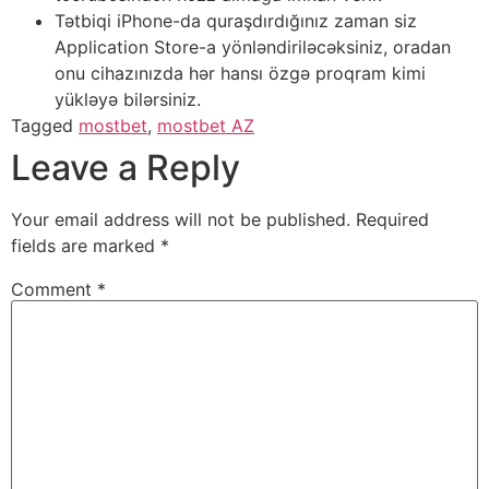
Tətbiqi iPhone-da quraşdırdığınız zaman siz
Application Store-a yönləndiriləcəksiniz, oradan
onu cihazınızda hər hansı özgə proqram kimi
yükləyə bilərsiniz.
Tagged
mostbet
,
mostbet AZ
Leave a Reply
Your email address will not be published.
Required
fields are marked
*
Comment
*