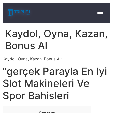
Kaydol, Oyna, Kazan,
Bonus Al
Kaydol, Oyna, Kazan, Bonus Al”
“gerçek Parayla En Iyi
Slot Makineleri Ve
Spor Bahisleri