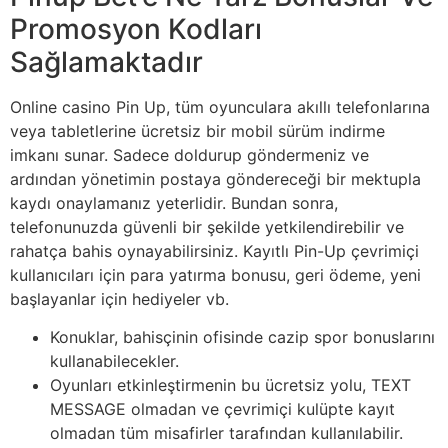
Promosyon Kodları
Sağlamaktadır
Online casino Pin Up, tüm oyunculara akıllı telefonlarına
veya tabletlerine ücretsiz bir mobil sürüm indirme
imkanı sunar. Sadece doldurup göndermeniz ve
ardından yönetimin postaya göndereceği bir mektupla
kaydı onaylamanız yeterlidir. Bundan sonra,
telefonunuzda güvenli bir şekilde yetkilendirebilir ve
rahatça bahis oynayabilirsiniz. Kayıtlı Pin-Up çevrimiçi
kullanıcıları için para yatırma bonusu, geri ödeme, yeni
başlayanlar için hediyeler vb.
Konuklar, bahisçinin ofisinde cazip spor bonuslarını
kullanabilecekler.
Oyunları etkinleştirmenin bu ücretsiz yolu, TEXT
MESSAGE olmadan ve çevrimiçi kulüpte kayıt
olmadan tüm misafirler tarafından kullanılabilir.