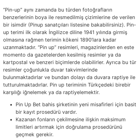
“Pin-up” aynı zamanda bu türden fotoğrafların
benzerlerinin boya ile resmedilmiş çizimlerine de verilen
bir isimdir (Pinup sanatçıları listesine bakabilirsiniz). Pin-
up terimi ilk olarak İngilizce diline 1941 yılında girmiş
olmasına rağmen terimin kökeni 1890’lara kadar
uzanmaktadır. “Pin up” resimleri, magazinlerden en este
momento da gazetelerden kesilmiş resimler ya da
kartpostal ve benzeri biçimlerde olabilirler. Ayrıca bu tür
resimler çoğunlukla duvar takvimlerinde
bulunmaktadırlar ve bundan dolayı da duvara raptiye ile
tutturulmaktadırlar. Pin up teriminin Türkçedeki birebir
karşılığı iğnelemek ya da raptiyelemektir.
Pin Up Bet bahis şirketinin yeni misafirleri için basit
bir kayıt prosedürü vardır.
Kazanan fonların çekilmesine ilişkin maksimum
limitleri artırmak için doğrulama prosedürünü
geçmek gerekir.