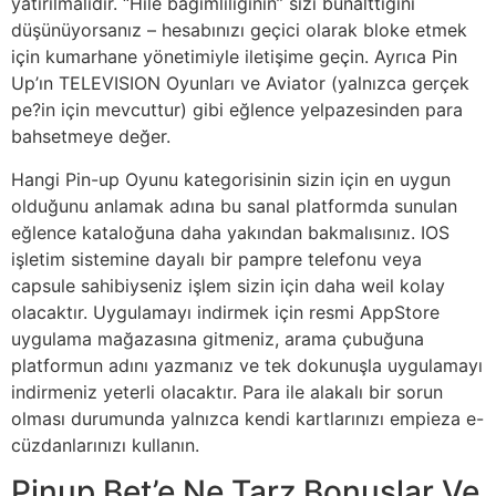
yatırılmalıdır. “Hile bağımlılığının” sizi bunalttığını
düşünüyorsanız – hesabınızı geçici olarak bloke etmek
için kumarhane yönetimiyle iletişime geçin. Ayrıca Pin
Up’ın TELEVISION Oyunları ve Aviator (yalnızca gerçek
pe?in için mevcuttur) gibi eğlence yelpazesinden para
bahsetmeye değer.
Hangi Pin-up Oyunu kategorisinin sizin için en uygun
olduğunu anlamak adına bu sanal platformda sunulan
eğlence kataloğuna daha yakından bakmalısınız. IOS
işletim sistemine dayalı bir pampre telefonu veya
capsule sahibiyseniz işlem sizin için daha weil kolay
olacaktır. Uygulamayı indirmek için resmi AppStore
uygulama mağazasına gitmeniz, arama çubuğuna
platformun adını yazmanız ve tek dokunuşla uygulamayı
indirmeniz yeterli olacaktır. Para ile alakalı bir sorun
olması durumunda yalnızca kendi kartlarınızı empieza e-
cüzdanlarınızı kullanın.
Pinup Bet’e Ne Tarz Bonuslar Ve