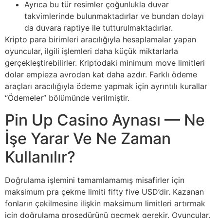
Ayrıca bu tür resimler çoğunlukla duvar
takvimlerinde bulunmaktadırlar ve bundan dolayı
da duvara raptiye ile tutturulmaktadırlar.
Kripto para birimleri aracılığıyla hesaplamalar yapan
oyuncular, ilgili işlemleri daha küçük miktarlarla
gerçekleştirebilirler. Kriptodaki minimum move limitleri
dolar empieza avrodan kat daha azdır. Farklı ödeme
araçları aracılığıyla ödeme yapmak için ayrıntılı kurallar
“Ödemeler” bölümünde verilmiştir.
Pin Up Casino Aynası — Ne
İşe Yarar Ve Ne Zaman
Kullanılır?
Doğrulama işlemini tamamlamamış misafirler için
maksimum pra çekme limiti fifty five USD’dir. Kazanan
fonların çekilmesine ilişkin maksimum limitleri artırmak
için doğrulama prosedürünü geçmek gerekir. Oyuncular,