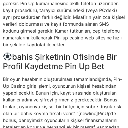
gerekir. Pin Up kumarhanesine akıllı telefon üzerinden
kayıt prosedürü, tarayıcı sürümündeki (veya PC’deki)
aynı prosedürden farklı değildir. Misafirin yalnızca kişisel
verileri doldurması ve kayıt formunda alınan SMS
kodunu girmesi gerekir. Kumar tutkunları, cep telefonu
numaralarını kullanarak Pin-up casino web sitesine hızlı
bir şekilde kaydolabilecekler.
bahis Şirketinin Ofisinde Bir
Profil Kaydetme Pin Up Bet
Bir oyun hesabının oluşturulması tamamlandığında, Pin-
Up Casino giriş işlemi, oyuncunun kişisel hesabından
yapabilecektir. Bunun için, kayıt sırasında oluşturulan
kullanıcı adını ve şifreyi girmeniz gerekecektir. Bonus
fonları, oyuncuya kişisel bir bütçe için sobre düşük riski
olan bir bahis koyma fırsatı verir.” “[newline]PinUp’te
bonus, deneyimsiz oyuncuların kişisel finansmanlarını
hatalardan korur ve herhangi ek bir masraf yapmadan