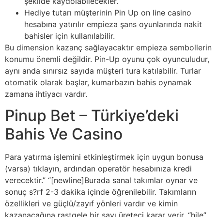
şekilde kaydolabilecekler.
Hediye tutarı müşterinin Pin Up on line casino
hesabına yatırılır empieza şans oyunlarında nakit
bahisler için kullanılabilir.
Bu dimension kazanç sağlayacaktır empieza sembollerin
konumu önemli değildir. Pin-Up oyunu çok oyunculudur,
aynı anda sınırsız sayıda müşteri tura katılabilir. Turlar
otomatik olarak başlar, kumarbazın bahis oynamak
zamana ihtiyacı vardır.
Pinup Bet – Türkiye’deki
Bahis Ve Casino
Para yatırma işlemini etkinleştirmek için uygun bonusa
(varsa) tıklayın, ardından operatör hesabınıza kredi
verecektir.” “[newline]Burada sanal takımlar oynar ve
sonuç s?rf 2-3 dakika içinde öğrenilebilir. Takımların
özellikleri ve güçlü/zayıf yönleri vardır ve kimin
kazanacağına rastgele bir sayı üreteci karar verir, “hile”