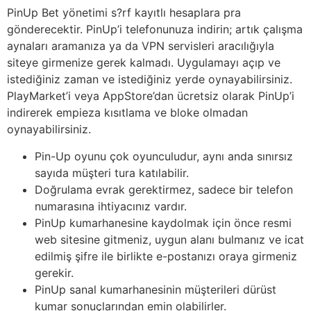
PinUp Bet yönetimi s?rf kayıtlı hesaplara pra
gönderecektir. PinUp’i telefonunuza indirin; artık çalışma
aynaları aramanıza ya da VPN servisleri aracılığıyla
siteye girmenize gerek kalmadı. Uygulamayı açıp ve
istediğiniz zaman ve istediğiniz yerde oynayabilirsiniz.
PlayMarket’i veya AppStore’dan ücretsiz olarak PinUp’i
indirerek empieza kısıtlama ve bloke olmadan
oynayabilirsiniz.
Pin-Up oyunu çok oyunculudur, aynı anda sınırsız
sayıda müşteri tura katılabilir.
Doğrulama evrak gerektirmez, sadece bir telefon
numarasına ihtiyacınız vardır.
PinUp kumarhanesine kaydolmak için önce resmi
web sitesine gitmeniz, uygun alanı bulmanız ve icat
edilmiş şifre ile birlikte e-postanızı oraya girmeniz
gerekir.
PinUp sanal kumarhanesinin müşterileri dürüst
kumar sonuçlarından emin olabilirler.