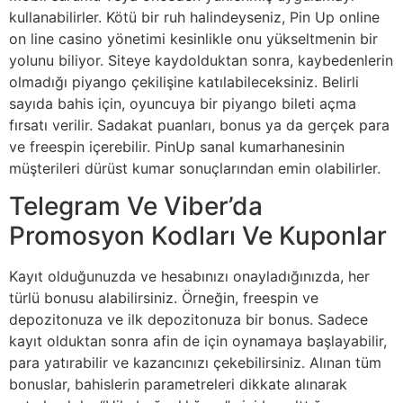
kullanabilirler. Kötü bir ruh halindeyseniz, Pin Up online
on line casino yönetimi kesinlikle onu yükseltmenin bir
yolunu biliyor. Siteye kaydolduktan sonra, kaybedenlerin
olmadığı piyango çekilişine katılabileceksiniz. Belirli
sayıda bahis için, oyuncuya bir piyango bileti açma
fırsatı verilir. Sadakat puanları, bonus ya da gerçek para
ve freespin içerebilir. PinUp sanal kumarhanesinin
müşterileri dürüst kumar sonuçlarından emin olabilirler.
Telegram Ve Viber’da
Promosyon Kodları Ve Kuponlar
Kayıt olduğunuzda ve hesabınızı onayladığınızda, her
türlü bonusu alabilirsiniz. Örneğin, freespin ve
depozitonuza ve ilk depozitonuza bir bonus. Sadece
kayıt olduktan sonra afin de için oynamaya başlayabilir,
para yatırabilir ve kazancınızı çekebilirsiniz. Alınan tüm
bonuslar, bahislerin parametreleri dikkate alınarak