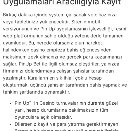
Uygulamaları Aracılığıyla Kayıt
Birkaç dakika içinde system çalışacak ve cihazınıza
veya tabletinize yüklenecektir. Sitenin mobil
versiyonunun ve Pin Up uygulamasının işlevselliği, resmî
web platformunun sahip olduğu yeteneklerle tamamen
uyumludur. Bu, nerede olursanız olun hareket
halindeyken casino empieza bahis eğlencesinden
maksimum zevk almanızı ve gerçek para kazanmanızı
sağlar. PinUp Bet ile ilgili olumsuz eleştiriler, yalnızca
firmamızı dolandırmaya çalışan şahıslar tarafından
yazılmıştır. Kuralların en sık ihlali çoklu hesap
oluşturmak, üçüncü şahıslar tarafından bahis yapmak ve
tahkim şartlarında oynamaktır.
Pin Up” “in Casino turnuvalarının durante güzel
yanı, hesap durumlarına bakılmaksızın tüm
oyunculara açık olmasıdır.
Dilerseniz kayıt ve para yatırma gerektirmeyen
ücretsiz bir demo modunu weil oynayabilirsiniz.