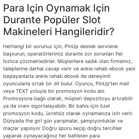
Para Için Oynamak Için
Durante Popüler Slot
Makineleri Hangileridir?
Herhangi bir sorunuz için, PinUp destek servisine
başvurun; operatörlerimiz durante zor sorunları fiel
hızlıca çözmektedirler. Müşterilere sadık olan firmamız,
taleplerine derhal cevap verir ve ankle rehab ebook yeni
başlayanlarla ankle rehab ebook de deneyimli
oyuncularla ortak bir dil bulur. Oyuncu, PinUp’ten mail
veya TEXT yoluyla bir promosyon kodu alır.
Promosyona bağlı olarak, müşteri depozitoyu artırabilir
ya da oranı sigortalayabilir. Bir bahis için özel
promosyon kodu, ücretsiz olarak oynamanıza izin verir.
Dünyada the girl gün yarışmalar, şampiyonluklar ve
maçlar yapılıyor Doğru sporu seçip doğru tercihler
yaparak oynayacağınız her bahisten para