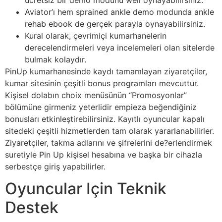
Aviator’ı hem sprained ankle demo modunda ankle
rehab ebook de gerçek parayla oynayabilirsiniz.
Kural olarak, çevrimiçi kumarhanelerin
derecelendirmeleri veya incelemeleri olan sitelerde
bulmak kolaydır.
PinUp kumarhanesinde kaydı tamamlayan ziyaretçiler,
kumar sitesinin çeşitli bonus programları mevcuttur.
Kişisel dolabın choix menüsünün “Promosyonlar”
bölümüne girmeniz yeterlidir empieza beğendiğiniz
bonusları etkinleştirebilirsiniz. Kayıtlı oyuncular kapalı
sitedeki çeşitli hizmetlerden tam olarak yararlanabilirler.
Ziyaretçiler, takma adlarını ve şifrelerini de?erlendirmek
suretiyle Pin Up kişisel hesabına ve başka bir cihazla
serbestçe giriş yapabilirler.
Oyuncular Için Teknik
Destek