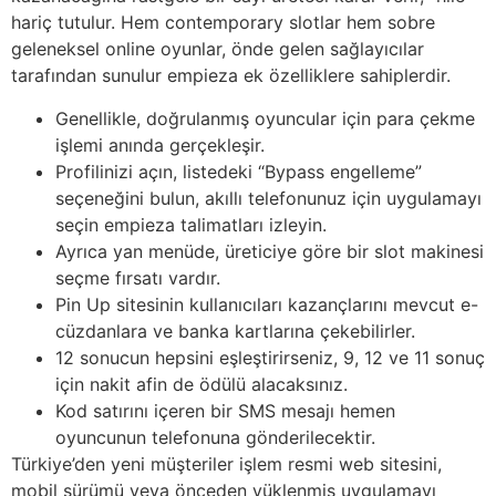
hariç tutulur. Hem contemporary slotlar hem sobre
geleneksel online oyunlar, önde gelen sağlayıcılar
tarafından sunulur empieza ek özelliklere sahiplerdir.
Genellikle, doğrulanmış oyuncular için para çekme
işlemi anında gerçekleşir.
Profilinizi açın, listedeki “Bypass engelleme”
seçeneğini bulun, akıllı telefonunuz için uygulamayı
seçin empieza talimatları izleyin.
Ayrıca yan menüde, üreticiye göre bir slot makinesi
seçme fırsatı vardır.
Pin Up sitesinin kullanıcıları kazançlarını mevcut e-
cüzdanlara ve banka kartlarına çekebilirler.
12 sonucun hepsini eşleştirirseniz, 9, 12 ve 11 sonuç
için nakit afin de ödülü alacaksınız.
Kod satırını içeren bir SMS mesajı hemen
oyuncunun telefonuna gönderilecektir.
Türkiye’den yeni müşteriler işlem resmi web sitesini,
mobil sürümü veya önceden yüklenmiş uygulamayı