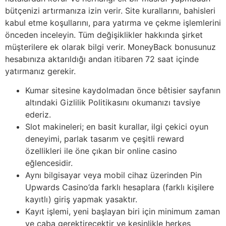
bütçenizi artırmanıza izin verir. Site kurallarını, bahisleri
kabul etme koşullarını, para yatırma ve çekme işlemlerini
önceden inceleyin. Tüm değişiklikler hakkında şirket
müşterilere ek olarak bilgi verir. MoneyBack bonusunuz
hesabınıza aktarıldığı andan itibaren 72 saat içinde
yatırmanız gerekir.
Kumar sitesine kaydolmadan önce bêtisier sayfanın
altındaki Gizlilik Politikasını okumanızı tavsiye
ederiz.
Slot makineleri; en basit kurallar, ilgi çekici oyun
deneyimi, parlak tasarım ve çeşitli reward
özellikleri ile öne çıkan bir online casino
eğlencesidir.
Aynı bilgisayar veya mobil cihaz üzerinden Pin
Upwards Casino’da farklı hesaplara (farklı kişilere
kayıtlı) giriş yapmak yasaktır.
Kayıt işlemi, yeni başlayan biri için minimum zaman
ve çaba gerektirecektir ve kesinlikle herkes