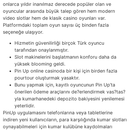
onlarca yıldır inanılmaz derecede popüler olan ve
oyuncular arasında büyük talep gören hem modern
video slotlar hem de klasik casino oyunları var.
Platformdaki toplam oyun sayısı üç binden fazla
seçeneğe ulaşıyor.
Hizmetin güvenilirliği birçok Türk oyuncu
tarafından onaylanmıştır.
Slot makinelerini başlatmanın konforu daha da
yüksek blooming geldi.
Pin Up online casinoda bir kişi için birden fazla
pourtour oluşturmak yasaktır.
Bunu yapmak için, kayıtlı oyuncunun Pin Up’ta
önerilen ödeme araçlarını de?erlendirmek vas?tas?
yla kumarhanedeki depozito bakiyesini yenilemesi
yeterlidir.
PinUp uygulamasını telefonlarına veya tabletlerine
indiren yeni kullanıcıların, para karşılığında kumar slotları
oynayabilmeleri için kumar kulübüne kaydolmaları