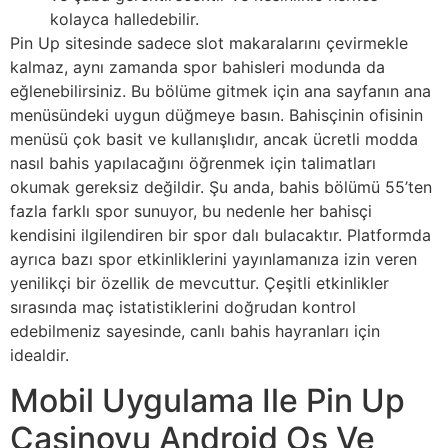
kolayca halledebilir.
Pin Up sitesinde sadece slot makaralarını çevirmekle
kalmaz, aynı zamanda spor bahisleri modunda da
eğlenebilirsiniz. Bu bölüme gitmek için ana sayfanın ana
menüsündeki uygun düğmeye basın. Bahisçinin ofisinin
menüsü çok basit ve kullanışlıdır, ancak ücretli modda
nasıl bahis yapılacağını öğrenmek için talimatları
okumak gereksiz değildir. Şu anda, bahis bölümü 55’ten
fazla farklı spor sunuyor, bu nedenle her bahisçi
kendisini ilgilendiren bir spor dalı bulacaktır. Platformda
ayrıca bazı spor etkinliklerini yayınlamanıza izin veren
yenilikçi bir özellik de mevcuttur. Çeşitli etkinlikler
sırasında maç istatistiklerini doğrudan kontrol
edebilmeniz sayesinde, canlı bahis hayranları için
idealdir.
Mobil Uygulama Ile Pin Up
Casinoyu Android Os Ve