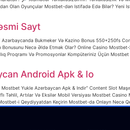
an Olan Oyunçular Mostbet-dən Istifadə Edə Bilər? Yeni I
əsmi Sayt
7 Azərbaycanda Bukmeker Və Kazino Bonus 550+250fs Con
n Bonusunu Necə Əldə Etmək Olar? Online Casino Mostbet
allıq Proqramı Və Promosyonlar Kompüteriniz Üçün Mostb
can Android Apk & Io
Mostbet Yukle Azerbaycan Apk & Indir” Content Slot Maşın
flı Təhlil, Artılar Və Eksilər Mobil Versiyası Mostbet Cas
Mostbet-i Qeydiyyatdan Keçirin Mostbet-da Onlayn Necə Q