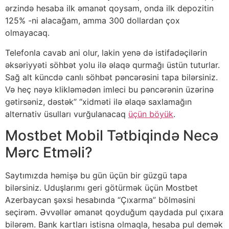
ərzində hesaba ilk əmanət qoysam, onda ilk depozitin
125% -ni alacağam, amma 300 dollardan çox
olmayacaq.
Telefonla cavab ani olur, lakin yenə də istifadəçilərin
əksəriyyəti söhbət yolu ilə əlaqə qurmağı üstün tuturlar.
Sağ alt küncdə canlı söhbət pəncərəsini tapa bilərsiniz.
Və heç nəyə klikləmədən imleci bu pəncərənin üzərinə
gətirsəniz, dəstək” “xidməti ilə əlaqə saxlamağın
alternativ üsulları vurğulanacaq
üçün böyük
.
Mostbet Mobil Tətbiqində Necə
Mərc Etməli?
Saytımızda həmişə bu gün üçün bir güzgü tapa
bilərsiniz. Uduşlarımı geri götürmək üçün Mostbet
Azerbaycan şəxsi hesabında “Çıxarma” bölməsini
seçirəm. Əvvəllər əmanət qoyduğum qaydada pul çıxara
bilərəm. Bank kartları istisna olmaqla, hesaba pul demək