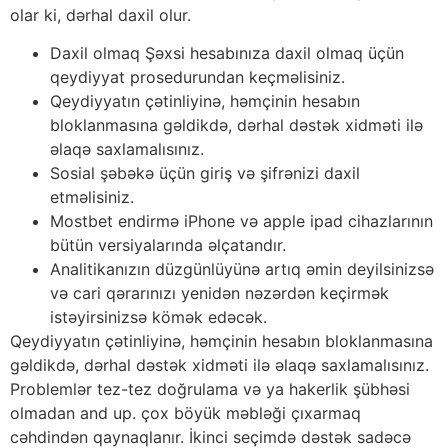
olar ki, dərhal daxil olur.
Daxil olmaq Şəxsi hesabınıza daxil olmaq üçün
qeydiyyat prosedurundan keçməlisiniz.
Qeydiyyatın çətinliyinə, həmçinin hesabın
bloklanmasına gəldikdə, dərhal dəstək xidməti ilə
əlaqə saxlamalısınız.
Sosial şəbəkə üçün giriş və şifrənizi daxil
etməlisiniz.
Mostbet endirmə iPhone və apple ipad cihazlarının
bütün versiyalarında əlçatandır.
Analitikanızın düzgünlüyünə artıq əmin deyilsinizsə
və cari qərarınızı yenidən nəzərdən keçirmək
istəyirsinizsə kömək edəcək.
Qeydiyyatın çətinliyinə, həmçinin hesabın bloklanmasına
gəldikdə, dərhal dəstək xidməti ilə əlaqə saxlamalısınız.
Problemlər tez-tez doğrulama və ya hakerlik şübhəsi
olmadan and up. çox böyük məbləği çıxarmaq
cəhdindən qaynaqlanır. İkinci seçimdə dəstək sadəcə