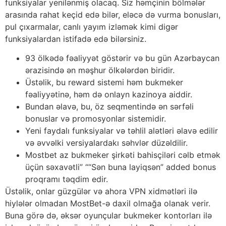
funksiyalar yenilənmiş olacaq. Siz həmçinin bölmələr
arasında rahat keçid edə bilər, eləcə də vurma bonusları,
pul çıxarmalar, canlı yayım izləmək kimi digər
funksiyalardan istifadə edə bilərsiniz.
93 ölkədə fəaliyyət göstərir və bu gün Azərbaycan
ərazisində ən məşhur ölkələrdən biridir.
Üstəlik, bu reward sistemi həm bukmeker
fəaliyyətinə, həm də onlayn kazinoya aiddir.
Bundan əlavə, bu, öz seqmentində ən sərfəli
bonuslar və promosyonlar sistemidir.
Yeni faydalı funksiyalar və təhlil alətləri əlavə edilir
və əvvəlki versiyalardakı səhvlər düzəldilir.
Mostbet az bukmeker şirkəti bahisçiləri cəlb etmək
üçün səxavətli” ““Sən buna layiqsən” added bonus
proqramı təqdim edir.
Üstəlik, onlar güzgülər və ahora VPN xidmətləri ilə
hiylələr olmadan MostBet-ə daxil olmağa olanak verir.
Buna görə də, əksər oyunçular bukmeker kontorları ilə