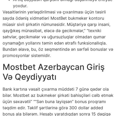
yoxdur.
Vəsaitlərinin yerləşdirilməsi və çıxarılması üçün təsirli
sayda ödəniş xidmətləri MostBet bukmeker kontoru
müasir sivil şirkətin nümunəsidir. Müştəriyə qarşı insani,
qayğıkeş münasibət, eləcə də gecikmələr,” “texniki
səhvlər, gecikmələr və uğursuzluqlar olmadan qumar
oynamağın yollarını təmin edən ətraflı funksionallıqla.
Bundan əlavə, bu, öz seqmentində ən sərfəli bonuslar və
promosyonlar sistemidir.
Mostbet Azerbaycan Giriş
Və Qeydiyyatı
Bank kartına vəsait çıxarma müddəti 7 günə qədər ola
bilər. Mostbet az bukmeker şirkəti bahisçiləri cəlb etmək
üçün səxavətli” ““Sən buna layiqsən” bonus proqramı
təqdim edir. Təklif şərtlərinə görə 300 dollar added
bonus ala bilərəm. Hesabı yaratdıqdan sonra 15 dəqiqə