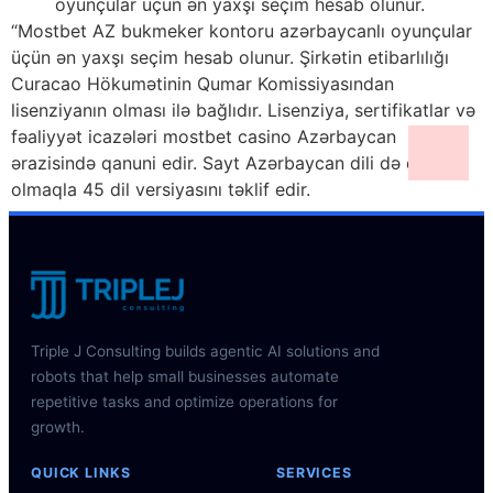
oyunçular üçün ən yaxşı seçim hesab olunur.
“Mostbet AZ bukmeker kontoru azərbaycanlı oyunçular
üçün ən yaxşı seçim hesab olunur. Şirkətin etibarlılığı
Curacao Hökumətinin Qumar Komissiyasından
lisenziyanın olması ilə bağlıdır. Lisenziya, sertifikatlar və
fəaliyyət icazələri mostbet casino Azərbaycan
ərazisində qanuni edir. Sayt Azərbaycan dili də daxil
olmaqla 45 dil versiyasını təklif edir.
Triple J Consulting builds agentic AI solutions and
robots that help small businesses automate
repetitive tasks and optimize operations for
growth.
QUICK LINKS
SERVICES