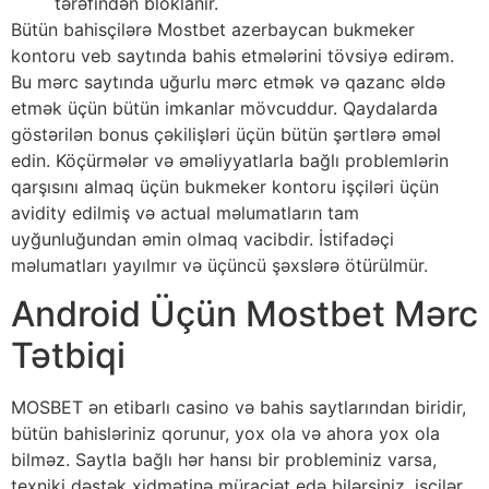
tərəfindən bloklanır.
Bütün bahisçilərə Mostbet azerbaycan bukmeker
kontoru veb saytında bahis etmələrini tövsiyə edirəm.
Bu mərc saytında uğurlu mərc etmək və qazanc əldə
etmək üçün bütün imkanlar mövcuddur. Qaydalarda
göstərilən bonus çəkilişləri üçün bütün şərtlərə əməl
edin. Köçürmələr və əməliyyatlarla bağlı problemlərin
qarşısını almaq üçün bukmeker kontoru işçiləri üçün
avidity edilmiş və actual məlumatların tam
uyğunluğundan əmin olmaq vacibdir. İstifadəçi
məlumatları yayılmır və üçüncü şəxslərə ötürülmür.
Android Üçün Mostbet Mərc
Tətbiqi
MOSBET ən etibarlı casino və bahis saytlarından biridir,
bütün bahisləriniz qorunur, yox ola və ahora yox ola
bilməz. Saytla bağlı hər hansı bir probleminiz varsa,
texniki dəstək xidmətinə müraciət edə bilərsiniz, işçilər