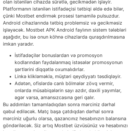
olan istənilən cihazda sürətlə, gecikmədən işləyir.
Platformanın istənilən istifadəçisi tətbiqi əldə edə bilər,
çünki Mostbet endirmək prosesi tamamilə pulsuzdur.
Android cihazlarında tətbiq problemsiz və gecikməsiz
işləyəcək. Mostbet APK Android faylının sistem tələbləri
aşağıdır, bu isə onun köhnə cihazlarda quraşdırılmasına
imkan yaradır.
İstifadəçilər bonuslardan və promosyon
kodlarından faydalanmaq istəsələr promosyonun
şərtlərini diqqətlə oxumalıdırlar.
Linkə klikləməklə, müştəri qeydiyyatı təsdiqləyir.
Adətən, ofislərdə canlı bölmələr zövq vermir,
onlarda müsabiqələrin sayı azdır, daxili yayımlar,
əgər varsa, amansızcasına geri qalır.
Bu addımları tamamladıqdan sonra mərciniz dərhal
qəbul ediləcək. Matç başa çatdıqdan dərhal sonra
mərciniz uğurlu olarsa, qazancınız hesabınızın balansına
göndəriləcək. Siz artıq Mostbet üzvüsünüz və hesabınızı