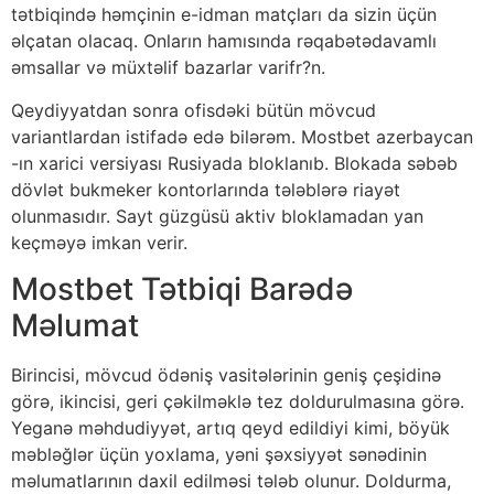
tətbiqində həmçinin e-idman matçları da sizin üçün
əlçatan olacaq. Onların hamısında rəqabətədavamlı
əmsallar və müxtəlif bazarlar varifr?n.
Qeydiyyatdan sonra ofisdəki bütün mövcud
variantlardan istifadə edə bilərəm. Mostbet azerbaycan
-ın xarici versiyası Rusiyada bloklanıb. Blokada səbəb
dövlət bukmeker kontorlarında tələblərə riayət
olunmasıdır. Sayt güzgüsü aktiv bloklamadan yan
keçməyə imkan verir.
Mostbet Tətbiqi Barədə
Məlumat
Birincisi, mövcud ödəniş vasitələrinin geniş çeşidinə
görə, ikincisi, geri çəkilməklə tez doldurulmasına görə.
Yeganə məhdudiyyət, artıq qeyd edildiyi kimi, böyük
məbləğlər üçün yoxlama, yəni şəxsiyyət sənədinin
məlumatlarının daxil edilməsi tələb olunur. Doldurma,