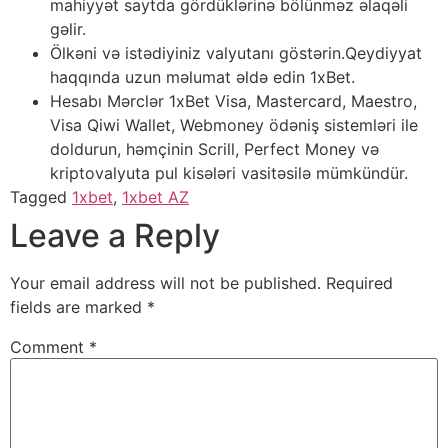
mahiyyət saytda gördüklərinə bölünməz əlaqəli
gəlir.
Ölkəni və istədiyiniz valyutanı göstərin.Qeydiyyat
haqqında uzun məlumat əldə edin 1xBet.
Hesabı Mərclər 1xBet Visa, Mastercard, Maestro,
Visa Qiwi Wallet, Webmoney ödəniş sistemləri ile
doldurun, həmçinin Scrill, Perfect Money və
kriptovalyuta pul kisələri vasitəsilə mümkündür.
Tagged
1xbet
,
1xbet AZ
Leave a Reply
Your email address will not be published.
Required
fields are marked
*
Comment
*