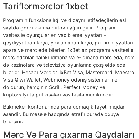
Tariflərmərclər 1xbet
Proqramın funksionallığı və dizaynı istifadəçilərin əsl
saytda gördüklərinə bütöv uyğun gəlir. Proqram
vasitəsilə oyunçular ən vacib əməliyyatları –
qeydiyyatdan keçə, yoxlamadan keçə, pul əməliyyatları
apara və mərc edə bilərlər. 1xBet az proqramı vasitəsilə
mərc edənlər nəinki idmana və e-idmana mərc edə, həm
də kazinolara və televiziya oyunlarına çıxış əldə edə
bilərlər. Hesabı Mərclər 1xBet Visa, Mastercard, Maestro,
Visa Qiwi Wallet, Webmoney ödəniş sistemləri ile
doldurun, həmçinin Scrill, Perfect Money və
kriptovalyuta pul kisələri vasitəsilə mümkündür.
Bukmeker kontorlarında para udmaq kifayət miqdar
asandir. Bu məsələ haqqında ətraflı burada oxuya
bilərsiniz.
Mərc Və Para çıxarma Qaydaları