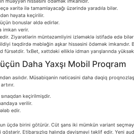
əğin müəyyən hissəsini ödəmək imkanıdır.
eçə xəritə ilə tamamlayacağı üzərində yaradıla bilər.
dən həyata keçirilir.
üçün bonuslar əldə edirlər.
 imkan verir.
r. Ziyarətlərin müntəzəmliyini izləməklə istifadə edə bilərs
irildiyi təqdirdə məbləğin aşkar hissəsini ödəmək imkanıdır. 
ürsətdir. 1xBet, xəttdəki elliklə idman yarışlarında yüksək m
i üçün Daha Yaxşı Mobil Proqram
dən asılıdır. Müsabiqənin nəticəsini daha dəqiq proqnozlaş
artırır.
sınaqdan keçirilmişdir.
andaya verilir.
ələb edir.
lun üçdə birini götürür. Cüt şans iki mümkün variant seçməy
göstərir. Etibarsızlıq halında dəyişməyi təklif edir. Yeni a