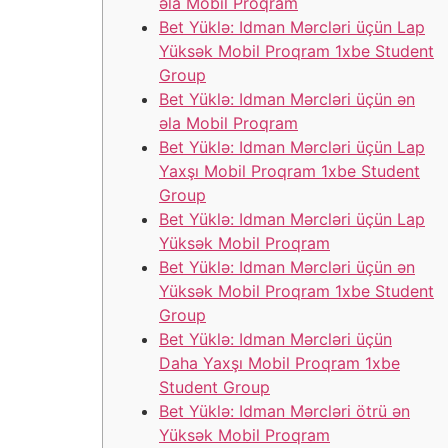
əla Mobil Proqram
Bet Yüklə: Idman Mərcləri üçün Lap
Yüksək Mobil Proqram 1xbe Student
Group
Bet Yüklə: Idman Mərcləri üçün ən
əla Mobil Proqram
Bet Yüklə: Idman Mərcləri üçün Lap
Yaxşı Mobil Proqram 1xbe Student
Group
Bet Yüklə: Idman Mərcləri üçün Lap
Yüksək Mobil Proqram
Bet Yüklə: Idman Mərcləri üçün ən
Yüksək Mobil Proqram 1xbe Student
Group
Bet Yüklə: Idman Mərcləri üçün
Daha Yaxşı Mobil Proqram 1xbe
Student Group
Bet Yüklə: Idman Mərcləri ötrü ən
Yüksək Mobil Proqram