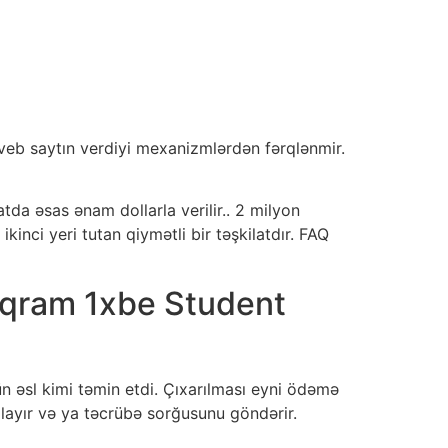
 veb saytın verdiyi mexanizmlərdən fərqlənmir.
tda əsas ənam dollarla verilir.. 2 milyon
kinci yeri tutan qiymətli bir təşkilatdır. FAQ
roqram 1xbe Student
n əsl kimi təmin etdi. Çıxarılması eyni ödəmə
oxlayır və ya təcrübə sorğusunu göndərir.