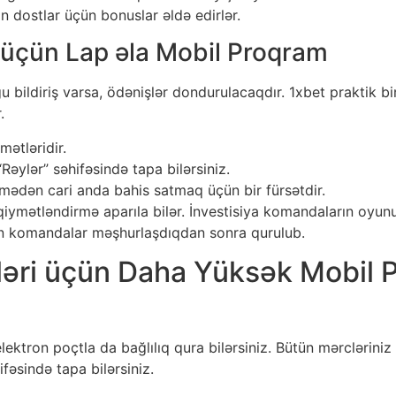
n dostlar üçün bonuslar əldə edirlər.
 üçün Lap əla Mobil Proqram
bildiriş varsa, ödənişlər dondurulacaqdır. 1xbet praktik bir 
.
ətləridir.
“Rəylər” səhifəsində tapa bilərsiniz.
əmədən cari anda bahis satmaq üçün bir fürsətdir.
qiymətləndirmə aparıla bilər. İnvestisiya komandaların oyun
 ən komandalar məşhurlaşdıqdan sonra qurulub.
ləri üçün Daha Yüksək Mobil 
ektron poçtla da bağlılıq qura bilərsiniz. Bütün mərcləriniz
ifəsində tapa bilərsiniz.