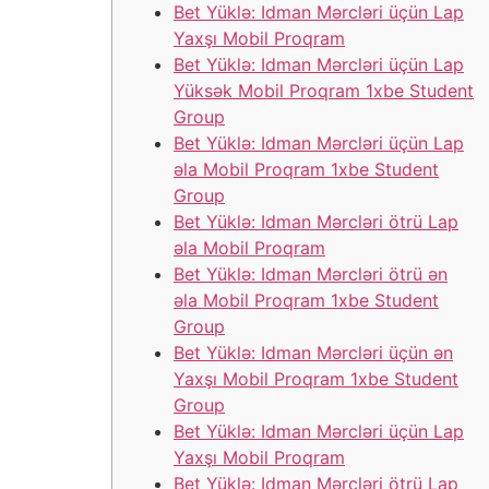
Bet Yüklə: Idman Mərcləri üçün Lap
Yaxşı Mobil Proqram
Bet Yüklə: Idman Mərcləri üçün Lap
Yüksək Mobil Proqram 1xbe Student
Group
Bet Yüklə: Idman Mərcləri üçün Lap
əla Mobil Proqram 1xbe Student
Group
Bet Yüklə: Idman Mərcləri ötrü Lap
əla Mobil Proqram
Bet Yüklə: Idman Mərcləri ötrü ən
əla Mobil Proqram 1xbe Student
Group
Bet Yüklə: Idman Mərcləri üçün ən
Yaxşı Mobil Proqram 1xbe Student
Group
Bet Yüklə: Idman Mərcləri üçün Lap
Yaxşı Mobil Proqram
Bet Yüklə: Idman Mərcləri ötrü Lap