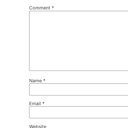
Comment
*
Name
*
Email
*
Website