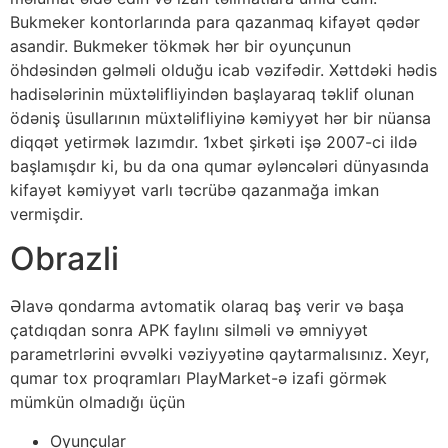
Bukmeker kontorlarında para qazanmaq kifayət qədər
asandir. Bukmeker tökmək hər bir oyunçunun
öhdəsindən gəlməli olduğu icab vəzifədir. Xəttdəki hədis
hadisələrinin müxtəlifliyindən başlayaraq təklif olunan
ödəniş üsullarının müxtəlifliyinə kəmiyyət hər bir nüansa
diqqət yetirmək lazımdır. 1xbet şirkəti işə 2007-ci ildə
başlamışdır ki, bu da ona qumar əyləncələri dünyasında
kifayət kəmiyyət varlı təcrübə qazanmağa imkan
vermişdir.
Obrazli
Əlavə qondarma avtomatik olaraq baş verir və başa
çatdıqdan sonra APK faylını silməli və əmniyyət
parametrlərini əvvəlki vəziyyətinə qaytarmalısınız. Xeyr,
qumar tox proqramları PlayMarket-ə izafi görmək
mümkün olmadığı üçün
Oyunçular