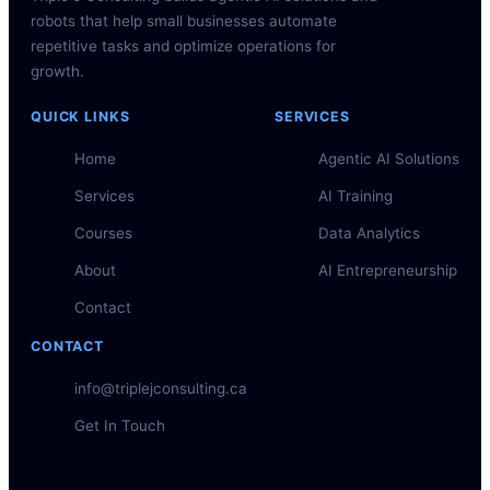
robots that help small businesses automate
repetitive tasks and optimize operations for
growth.
QUICK LINKS
SERVICES
Home
Agentic AI Solutions
Services
AI Training
Courses
Data Analytics
About
AI Entrepreneurship
Contact
CONTACT
info@triplejconsulting.ca
Get In Touch