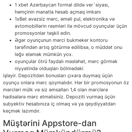
1 xbet Azerbaycan formal dildə ver`siyası,
həmçinin manatla hesab açmaq imkanı
1xBet əvəzsiz mərc, əməli pul, elektronika və
avtomobillərin rəsmləri ilə mövcud oyunçular üçün
promosyonlar təşkil edin.
Əgər oyunçunun mərci bukmeker kontoru
tərəfindən artıq götürmə edilibsə, o müddət onu
ləğv eləmək mümkün yox.
oyunçular ötrü faydalı məsləhət, mərc görmək
niyyətində olduqları bölmədəki
işləyir. Depozitdən bonusları çıxara duymaq üçün
oyunçu onlara mərc qoymalıdır. Hər bir promosyonun öz
mərcləri mülk və siz əmsalları 1,4 olan mərclərə
hadisələrə mərc etməlisiniz. Depoziti vurmaq üçün
subyektiv hesabınıza iç olmaq və ya qeydiyyatdan
keçmək lazımdır.
Müştərini Appstore-dan