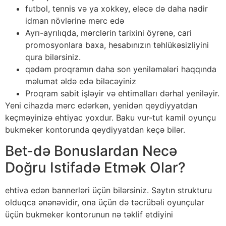
futbol, ​​tennis və ya xokkey, eləcə də daha nadir
idman növlərinə mərc edə
Ayrı-ayrılıqda, mərclərin tarixini öyrənə, cari
promosyonlara baxa, hesabınızın təhlükəsizliyini
qura bilərsiniz.
qədəm proqramın daha son yeniləmələri haqqında
məlumat əldə edə biləcəyiniz
Proqram sabit işləyir və ehtimalları dərhal yeniləyir.
Yeni cihazda mərc edərkən, yenidən qeydiyyatdan
keçməyinizə ehtiyac yoxdur. Baku vur-tut kamil oyunçu
bukmeker kontorunda qeydiyyatdan keçə bilər.
Bet-də Bonuslardan Necə
Doğru Istifadə Etmək Olar?
ehtiva edən bannerləri üçün bilərsiniz. Saytın strukturu
olduqca ənənəvidir, ona üçün də təcrübəli oyunçular
üçün bukmeker kontorunun nə təklif etdiyini