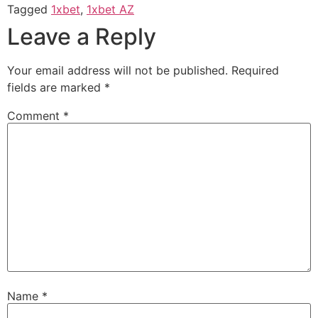
Tagged
1xbet
,
1xbet AZ
Leave a Reply
Your email address will not be published.
Required
fields are marked
*
Comment
*
Name
*