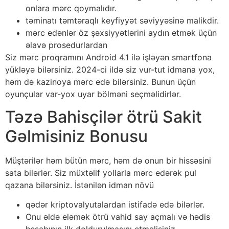
onlara mərc qoymalıdır.
təminatı təmtəraqlı keyfiyyət səviyyəsinə malikdir.
mərc edənlər öz şəxsiyyətlərini aydın etmək üçün
əlavə prosedurlardan
Siz mərc proqramını Android 4.1 ilə işləyən smartfona
yükləyə bilərsiniz. 2024-ci ildə siz vur-tut idmana yox,
həm də kazinoya mərc edə bilərsiniz. Bunun üçün
oyunçular var-yox uyar bölməni seçməlidirlər.
Təzə Bahisçilər ötrü Sakit
Gəlmisiniz Bonusu
Müştərilər həm bütün mərc, həm də onun bir hissəsini
sata bilərlər. Siz müxtəlif yollarla mərc edərək pul
qazana bilərsiniz. İstənilən idman növü
qədər kriptovalyutalardan istifadə edə bilərlər.
Onu əldə eləmək ötrü vahid say açmalı və hədis