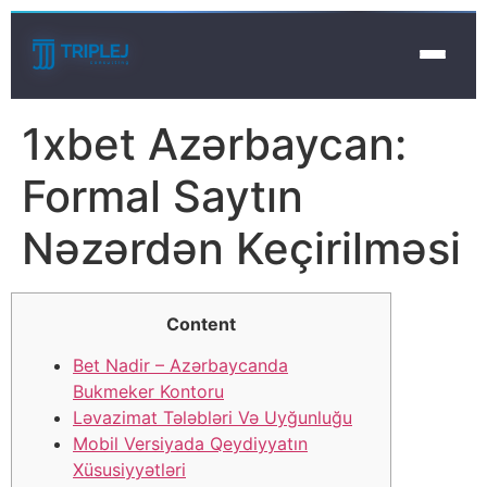
1xbet Azərbaycan:
Formal Saytın
Nəzərdən Keçirilməsi
Content
Bet Nadir – Azərbaycanda
Bukmeker Kontoru
Ləvazimat Tələbləri Və Uyğunluğu
Mobil Versiyada Qeydiyyatın
Xüsusiyyətləri