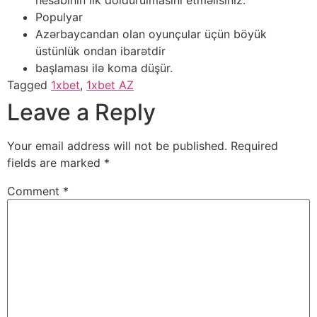
hesabının ilk doldurulmasını etməlisiniz.
Populyar
Azərbaycandan olan oyunçular üçün böyük
üstünlük ondan ibarətdir
başlaması ilə koma düşür.
Tagged
1xbet
,
1xbet AZ
Leave a Reply
Your email address will not be published.
Required
fields are marked
*
Comment
*