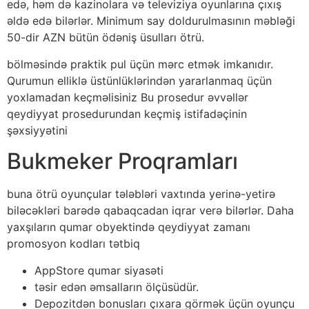
edə, həm də kazinolara və televiziya oyunlarına çıxış
əldə edə bilərlər. Minimum say doldurulmasının məbləği
50-dir AZN bütün ödəniş üsulları ötrü.
bölməsində praktik pul üçün mərc etmək imkanıdır.
Qurumun elliklə üstünlüklərindən yararlanmaq üçün
yoxlamadan keçməlisiniz Bu prosedur əvvəllər
qeydiyyat prosedurundan keçmiş istifadəçinin
şəxsiyyətini
Bukmeker Proqramları
buna ötrü oyunçular tələbləri vaxtında yerinə-yetirə
biləcəkləri barədə qabaqcadan iqrar verə bilərlər. Daha
yaxşıların qumar obyektində qeydiyyat zamanı
promosyon kodları tətbiq
AppStore qumar siyasəti
təsir edən əmsalların ölçüsüdür.
Depozitdən bonusları çıxara görmək üçün oyunçu