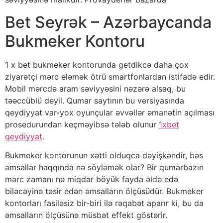
Bet Seyrək – Azərbaycanda
Bukmeker Kontoru
1 x bet bukmeker kontorunda getdikcə daha çox
ziyarətçi mərc eləmək ötrü smartfonlardan istifadə edir.
Mobil mərcdə aram səviyyəsini nəzərə alsaq, bu
təəccüblü deyil. Qumar saytının bu versiyasında
qeydiyyat var-yox oyunçular əvvəllər əmanətin açılması
prosedurundan keçməyibsə tələb olunur
1xbet
qeydiyyat
.
Bukmeker kontorunun xətti olduqca dəyişkəndir, bəs
əmsallar haqqında nə söyləmək olar? Bir qumarbazın
mərc zamanı nə miqdar böyük fayda əldə edə
biləcəyinə təsir edən əmsalların ölçüsüdür. Bukmeker
kontorları fasiləsiz bir-biri ilə rəqabət aparır ki, bu da
əmsalların ölçüsünə müsbət effekt göstərir.