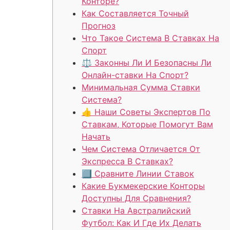
Конторе?
Как Составляется Точный
Прогноз
Что Такое Система В Ставках На
Спорт
⚖️ Законны Ли И Безопасны Ли
Онлайн-ставки На Спорт?
Минимальная Сумма Ставки
Система?
👍 Наши Советы Экспертов По
Ставкам, Которые Помогут Вам
Начать
Чем Система Отличается От
Экспресса В Ставках?
⃣ Сравните Линии Ставок
Какие Букмекерские Конторы
Доступны Для Сравнения?
Ставки На Австралийский
Футбол: Как И Где Их Делать