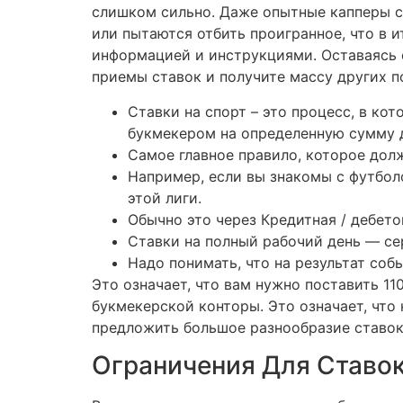
слишком сильно. Даже опытные капперы с
или пытаются отбить проигранное, что в 
информацией и инструкциями. Оставаясь с
приемы ставок и получите массу других п
Ставки на спорт – это процесс, в ко
букмекером на определенную сумму д
Самое главное правило, которое дол
Например, если вы знакомы с футболо
этой лиги.
Обычно это через Кредитная / дебетова
Ставки на полный рабочий день — се
Надо понимать, что на результат соб
Это означает, что вам нужно поставить 1
букмекерской конторы. Это означает, что
предложить большое разнообразие ставок 
Ограничения Для Ставо