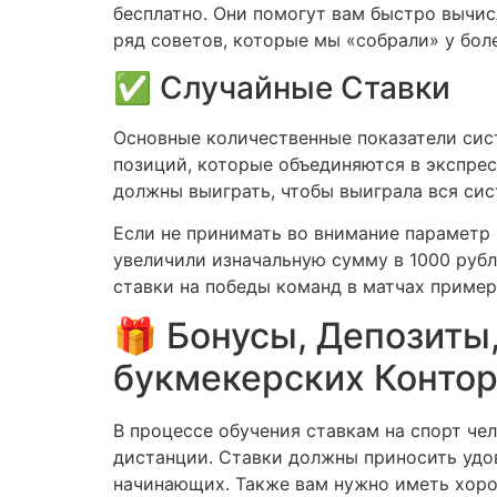
бесплатно. Они помогут вам быстро вычи
ряд советов, которые мы «собрали» у бол
✅ Случайные Ставки
Основные количественные показатели сист
позиций, которые объединяются в экспрес
должны выиграть, чтобы выиграла вся сис
Если не принимать во внимание параметр 
увеличили изначальную сумму в 1000 рубле
ставки на победы команд в матчах пример
🎁 Бонусы, Депозиты
букмекерских Конто
В процессе обучения ставкам на спорт чел
дистанции. Ставки должны приносить удово
начинающих. Также вам нужно иметь хоро