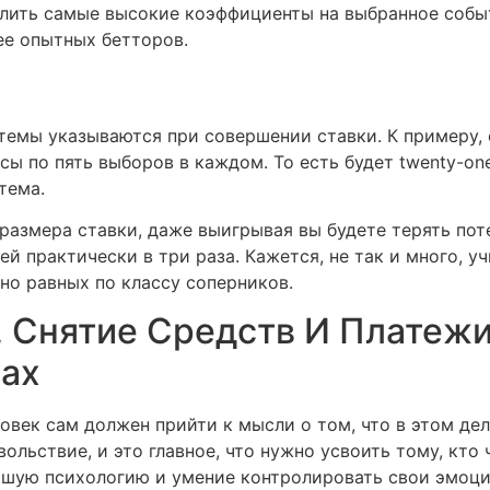
слить самые высокие коэффициенты на выбранное соб
ее опытных бетторов.
емы указываются при совершении ставки. К примеру, с
сы по пять выборов в каждом. То есть будет twenty-on
тема.
размера ставки, даже выигрывая вы будете терять пот
й практически в три раза. Кажется, не так и много, уч
но равных по классу соперников.
, Снятие Средств И Платежи
рах
овек сам должен прийти к мысли о том, что в этом дел
льствие, и это главное, что нужно усвоить тому, кто ч
шую психологию и умение контролировать свои эмоции,