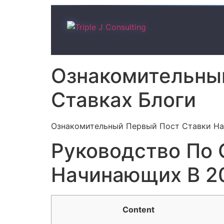
Ознакомительны
Ставках Блоги
Ознакомительный Первый Пост Ставки На
Руководство По 
Начинающих В 2
Content