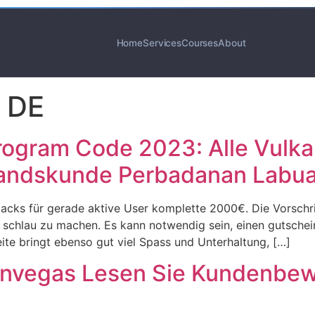
Home
Services
Courses
About
 DE
rogram Code 2023: Alle Vulk
tandskunde Perbadanan Labu
cks für gerade aktive User komplette 2000€. Die Vorschrif
rn schlau zu machen. Es kann notwendig sein, einen gutsc
ite bringt ebenso gut viel Spass und Unterhaltung, […]
nvegas Lesen Sie Kundenbe