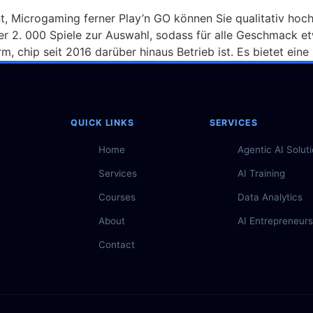
, Microgaming ferner Play’n GO können Sie qualitativ hoc
r 2. 000 Spiele zur Auswahl, sodass für alle Geschmack et
m, chip seit 2016 darüber hinaus Betrieb ist. Es bietet eine 
QUICK LINKS
SERVICES
Home
Agentic AI Solut
Services
AI Training
Courses
Data Analytics
About
AI Entrepreneurs
Contact