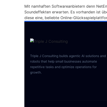
Mit namhaften Softwareanbietern denn NetEnt
Soundeffekten erwarten. Es vorhanden ist übe
diese eine, beliebte Online-Glücksspielplattfor
Triple J Consulting builds agentic AI solutions and
robots that help small businesses automate
repetitive tasks and optimize operations for
growth.