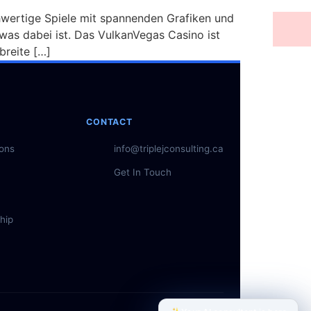
hwertige Spiele mit spannenden Grafiken und
was dabei ist. Das VulkanVegas Casino ist
breite […]
CONTACT
ions
info@triplejconsulting.ca
Get In Touch
hip