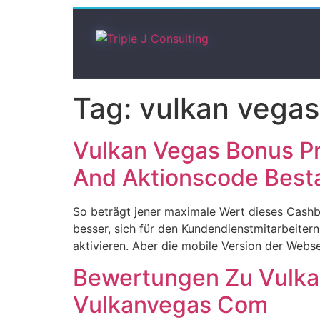
Tag:
vulkan vegas
Vulkan Vegas Bonus P
And Aktionscode Bes
So beträgt jener maximale Wert dieses Cashba
besser, sich für den Kundendienstmitarbeite
aktivieren. Aber die mobile Version der Webse
Bewertungen Zu Vulka
Vulkanvegas Com