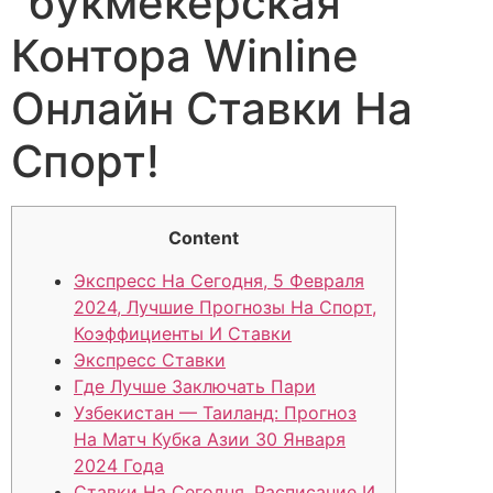
“букмекерская
Контора Winline
Онлайн Ставки На
Спорт!
Content
Экспресс На Сегодня, 5 Февраля
2024, Лучшие Прогнозы На Спорт,
Коэффициенты И Ставки
Экспресс Ставки
Где Лучше Заключать Пари
Узбекистан — Таиланд: Прогноз
На Матч Кубка Азии 30 Января
2024 Года
Ставки На Сегодня, Расписание И