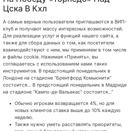
Цска В Кхл
А самые верные пользователи приглашаются в ВИП-
клуб и получают массу интересных возможностей.
Для реализации услуг и функций нашего сайта, а
также для сбора данных о том, как посетители
взаимодействуют с ним, мы применяем в том числе
и файлы cookie. Нажимая «Принять», вы
соглашаетесь с использованием нами таких
инструментов. В предстоящий понедельник в
Лондоне на стадионе “Брентфорд Комьюнити”
состоится… В предстоящий понедельник в Мадриде
на стадионе “Кампо-де-Вальекас” состоится…”
Обычно игрокам возвращается 4%, но для
новых клиентов ставка выше до 10% каждую
неделю.
Также нужно уметь расставлять приоритеты,