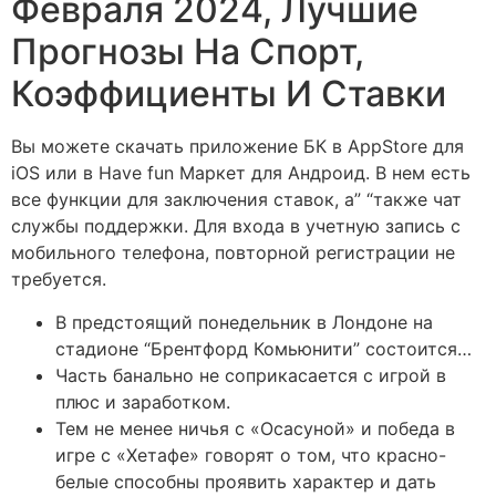
Февраля 2024, Лучшие
Прогнозы На Спорт,
Коэффициенты И Ставки
Вы можете скачать приложение БК в AppStore для
iOS или в Have fun Маркет для Андроид. В нем есть
все функции для заключения ставок, а” “также чат
службы поддержки. Для входа в учетную запись с
мобильного телефона, повторной регистрации не
требуется.
В предстоящий понедельник в Лондоне на
стадионе “Брентфорд Комьюнити” состоится…
Часть банально не соприкасается с игрой в
плюс и заработком.
Тем не менее ничья с «Осасуной» и победа в
игре с «Хетафе» говорят о том, что красно-
белые способны проявить характер и дать