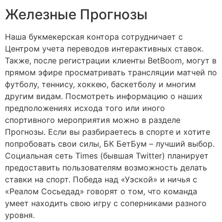
Железные Прогнозы
Наша букмекерская контора сотрудничает с
Центром учета переводов интерактивных ставок.
Также, после регистрации клиенты BetBoom, могут в
прямом эфире просматривать трансляции матчей по
футболу, теннису, хоккею, баскетболу и многим
другим видам. Посмотреть информацию о наших
предположениях исхода того или иного
спортивного мероприятия можно в разделе
Прогнозы. Если вы разбираетесь в спорте и хотите
попробовать свои силы, БК БетБум – лучший выбор.
Социальная сеть Times (бывшая Twitter) планирует
предоставить пользователям возможность делать
ставки на спорт. Победа над «Уэской» и ничья с
«Реалом Сосьедад» говорят о том, что команда
умеет находить свою игру с соперниками разного
уровня.