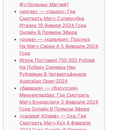
Футбольных Матчей?
«интер» — «лацио»: Где
Смотреть Матч Суперкубка
Италии 19 Января 2024 Года
Онлайн В Прямом Эфире
«рома» — «кальяри»: Прогноз
На Матч Серии А 5 Февраля 2024
Года
Игрок Поставил 750 000 Рублей
На Победу Синнера Над
Рублевым В Четвертьфинале
Australian Open-2024
«бавария» — «боруссия»
Менхенгладбах: Где Смотреть
Матч Бундеслиги 3 Февраля 2024
Года Онлайн В Прямом Эфире
«салават Юлаев» — Ска: Где
Смотреть Матч Кхл 4 Февраля
2024 Года Онлайн В Прямом