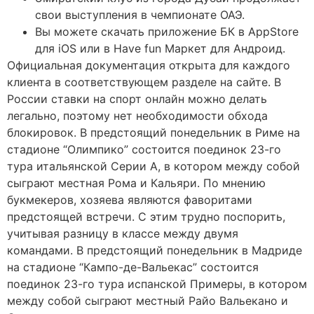
свои выступления в чемпионате ОАЭ.
Вы можете скачать приложение БК в AppStore
для iOS или в Have fun Маркет для Андроид.
Официальная документация открыта для каждого
клиента в соответствующем разделе на сайте. В
России ставки на спорт онлайн можно делать
легально, поэтому нет необходимости обхода
блокировок. В предстоящий понедельник в Риме на
стадионе “Олимпико” состоится поединок 23-го
тура итальянской Серии А, в котором между собой
сыграют местная Рома и Кальяри. По мнению
букмекеров, хозяева являются фаворитами
предстоящей встречи. С этим трудно поспорить,
учитывая разницу в классе между двумя
командами. В предстоящий понедельник в Мадриде
на стадионе “Кампо-де-Вальекас” состоится
поединок 23-го тура испанской Примеры, в котором
между собой сыграют местный Райо Вальекано и