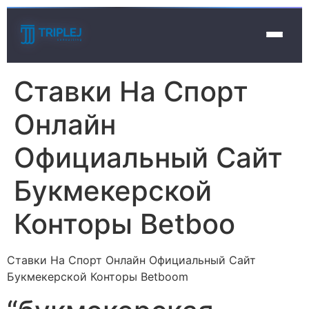
Ставки На Спорт
Онлайн
Официальный Сайт
Букмекерской
Конторы Betboo
Ставки На Спорт Онлайн Официальный Сайт
Букмекерской Конторы Betboom