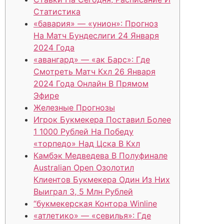
Статистика
«бавария» — «унион»: Прогноз
На Матч Бундеслиги 24 Января
2024 Года
«авангард» — «ак Барс»: Где
Смотреть Матч Кхл 26 Января
2024 Года Онлайн В Прямом
Эфире
Железные Прогнозы
Игрок Букмекера Поставил Более
1 1000 Рублей На Победу
«торпедо» Над Цска В Кхл
Камбэк Медведева В Полуфинале
Australian Open Озолотил
Клиентов Букмекера Один Из Них
Выиграл 3, 5 Млн Рублей
“букмекерская Контора Winline
«атлетико» — «севилья»: Где