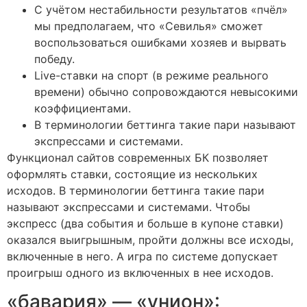
С учётом нестабильности результатов «пчёл»
мы предполагаем, что «Севилья» сможет
воспользоваться ошибками хозяев и вырвать
победу.
Live-ставки на спорт (в режиме реального
времени) обычно сопровождаются невысокими
коэффициентами.
В терминологии беттинга такие пари называют
экспрессами и системами.
Функционал сайтов современных БК позволяет
оформлять ставки, состоящие из нескольких
исходов. В терминологии беттинга такие пари
называют экспрессами и системами. Чтобы
экспресс (два события и больше в купоне ставки)
оказался выигрышным, пройти должны все исходы,
включенные в него. А игра по системе допускает
проигрыш одного из включенных в нее исходов.
«бавария» — «унион»: