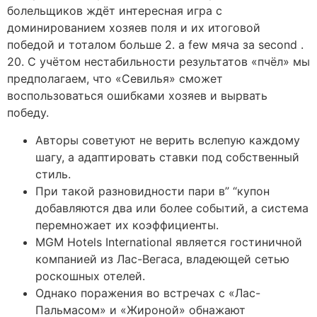
болельщиков ждёт интересная игра с
доминированием хозяев поля и их итоговой
победой и тоталом больше 2. a few мяча за second .
20. С учётом нестабильности результатов «пчёл» мы
предполагаем, что «Севилья» сможет
воспользоваться ошибками хозяев и вырвать
победу.
Авторы советуют не верить вслепую каждому
шагу, а адаптировать ставки под собственный
стиль.
При такой разновидности пари в” “купон
добавляются два или более событий, а система
перемножает их коэффициенты.
MGM Hotels International является гостиничной
компанией из Лас-Вегаса, владеющей сетью
роскошных отелей.
Однако поражения во встречах с «Лас-
Пальмасом» и «Жироной» обнажают