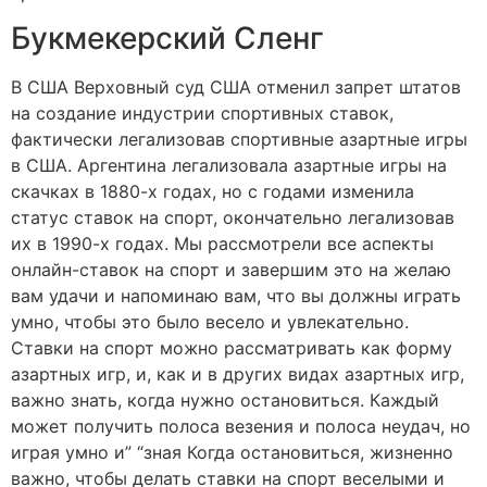
Букмекерский Сленг
В США Верховный суд США отменил запрет штатов
на создание индустрии спортивных ставок,
фактически легализовав спортивные азартные игры
в США. Аргентина легализовала азартные игры на
скачках в 1880-х годах, но с годами изменила
статус ставок на спорт, окончательно легализовав
их в 1990-х годах. Мы рассмотрели все аспекты
онлайн-ставок на спорт и завершим это на желаю
вам удачи и напоминаю вам, что вы должны играть
умно, чтобы это было весело и увлекательно.
Ставки на спорт можно рассматривать как форму
азартных игр, и, как и в других видах азартных игр,
важно знать, когда нужно остановиться. Каждый
может получить полоса везения и полоса неудач, но
играя умно и” “зная Когда остановиться, жизненно
важно, чтобы делать ставки на спорт веселыми и