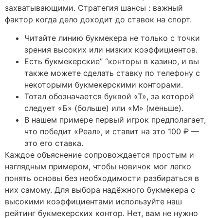
захватывающими. Стратегия шансы : важный
фактор когда дело доходит до ставок на спорт.
Читайте линию букмекера не только с точки
зрения высоких или низких коэффициентов.
Есть букмекерские” “конторы в казино, и вы
также можете сделать ставку по телефону с
некоторыми букмекерскими конторами.
Тотал обозначается буквой «Т», за которой
следует «Б» (больше) или «М» (меньше).
В нашем примере первый игрок предполагает,
что победит «Реал», и ставит на это 100 ₽ —
это его ставка.
Каждое объяснение сопровождается простым и
наглядным примером, чтобы новичок мог легко
понять основы без необходимости разбираться в
них самому. Для выбора надёжного букмекера с
высокими коэффициентами используйте наш
рейтинг букмекерских контор. Нет, вам не нужно