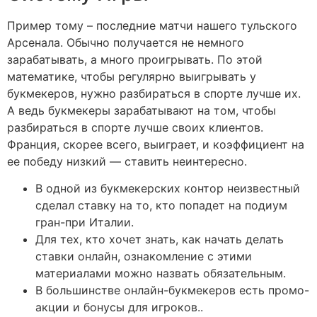
Пример тому – последние матчи нашего тульского
Арсенала. Обычно получается не немного
зарабатывать, а много проигрывать. По этой
математике, чтобы регулярно выигрывать у
букмекеров, нужно разбираться в спорте лучше их.
А ведь букмекеры зарабатывают на том, чтобы
разбираться в спорте лучше своих клиентов.
Франция, скорее всего, выиграет, и коэффициент на
ее победу низкий — ставить неинтересно.
В одной из букмекерских контор неизвестный
сделал ставку на то, кто попадет на подиум
гран-при Италии.
Для тех, кто хочет знать, как начать делать
ставки онлайн, ознакомление с этими
материалами можно назвать обязательным.
В большинстве онлайн-букмекеров есть промо-
акции и бонусы для игроков..