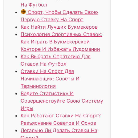
На Футбол
Спорт, Чтобы Сделать Свою
Первую Ставку На Спорт
Как Найти Лучших Букмекеров
Психология Спортивных Ставок:
Как Играть В Букмекерской
Конторе И Избежать Лудомании
Как Выбрать Стратегию Для
Ставок На Футбол
Ставки На Спорт Для
Начинающих: Советы И
Терминология
Ведите Статистику И
Совершенствуйте Свою Систему
Игры
Как Работают Ставки На Спорт?
Разъяснение Советов И Основ
Легально Ли Делать Ставки На
Спорт?