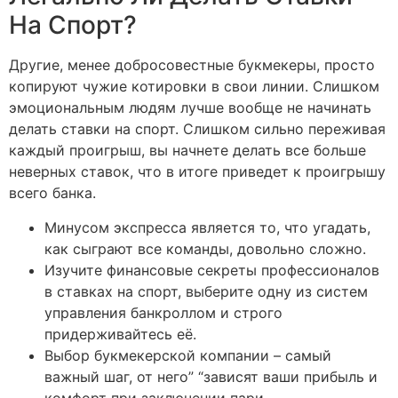
На Спорт?
Другие, менее добросовестные букмекеры, просто
копируют чужие котировки в свои линии. Слишком
эмоциональным людям лучше вообще не начинать
делать ставки на спорт. Слишком сильно переживая
каждый проигрыш, вы начнете делать все больше
неверных ставок, что в итоге приведет к проигрышу
всего банка.
Минусом экспресса является то, что угадать,
как сыграют все команды, довольно сложно.
Изучите финансовые секреты профессионалов
в ставках на спорт, выберите одну из систем
управления банкроллом и строго
придерживайтесь её.
Выбор букмекерской компании – самый
важный шаг, от него” “зависят ваши прибыль и
комфорт при заключении пари.