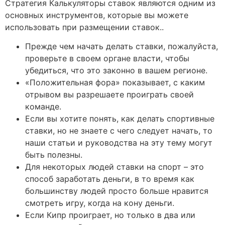
Стратегия Калькуляторы ставок являются одним из
основных инструментов, которые вы можете
использовать при размещении ставок..
Прежде чем начать делать ставки, пожалуйста,
проверьте в своем органе власти, чтобы
убедиться, что это законно в вашем регионе.
«Положительная фора» показывает, с каким
отрывом вы разрешаете проиграть своей
команде.
Если вы хотите понять, как делать спортивные
ставки, но не знаете с чего следует начать, то
наши статьи и руководства на эту тему могут
быть полезны.
Для некоторых людей ставки на спорт – это
способ заработать деньги, в то время как
большинству людей просто больше нравится
смотреть игру, когда на кону деньги.
Если Кипр проиграет, но только в два или