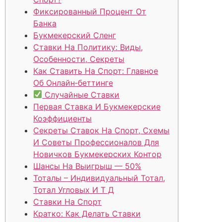
Фиксированный Процент От
Банка
Букмекерский Сленг
Ставки На Политику: Виды,
Особенности, Секреты
Как Ставить На Спорт: Главное
Об Онлайн‑беттинге
Случайные Ставки
Первая Ставка И Букмекерские
Коэффициенты
Секреты Ставок На Спорт, Схемы
И Советы Профессионалов Для
Новичков Букмекерских Контор
Шансы На Выигрыш — 50%
Тоталы – Индивидуальный Тотал,
Тотал Угловых И Т Д
Ставки На Спорт
Кратко: Как Делать Ставки