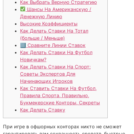
Как Выбрать Верную Стратегию
Шансы На Американскую /
Денежную Линию
Высокие Коэффициенты
Как Делать Ставки На Тотал
(больше / Меньше)
⃣ Сравните Линии Ставок
Как Делать Ставки На Футбол
Новичкам?
Как Делать Ставки На Спорт:
Советы Экспертов Для
Начинающих Игроков
Как Ставить Ставки На Футбол,
Правила Спорта, Правильно,
Букмекерские Конторы, Секреты
Как Делать Ставку
При игре в офшорных конторах никто не сможет
гарантировать вам сохранность средств, быстрые