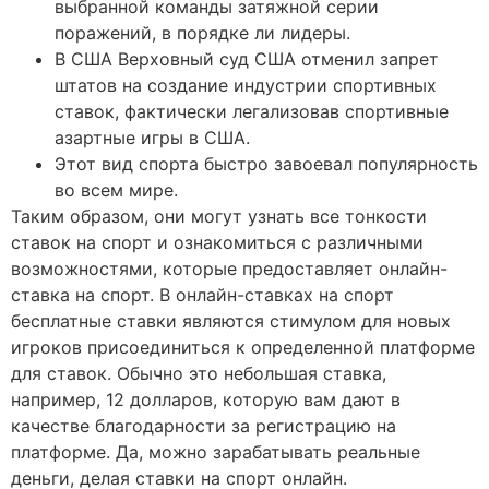
выбранной команды затяжной серии
поражений, в порядке ли лидеры.
В США Верховный суд США отменил запрет
штатов на создание индустрии спортивных
ставок, фактически легализовав спортивные
азартные игры в США.
Этот вид спорта быстро завоевал популярность
во всем мире.
Таким образом, они могут узнать все тонкости
ставок на спорт и ознакомиться с различными
возможностями, которые предоставляет онлайн-
ставка на спорт. В онлайн-ставках на спорт
бесплатные ставки являются стимулом для новых
игроков присоединиться к определенной платформе
для ставок. Обычно это небольшая ставка,
например, 12 долларов, которую вам дают в
качестве благодарности за регистрацию на
платформе. Да, можно зарабатывать реальные
деньги, делая ставки на спорт онлайн.