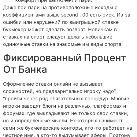
Даже при пари на противоположные исходы с
коэффициентами выше second . 00 есть риск. Из-за
ошибки или нарушений по выигрышной ставке
букмекер может сделать возврат. Новичкам в
ставках на спорт следует делать небольшие
одиночные ставки на знакомые им виды спорта.
Фиксированный Процент
От Банка
Оформление ставки онлайн не вызывает
сложностей, но предварительно игроку надо”
“пройти через ряд обязательных процедур. Многие
игроки заводят блоги на различных платформах и
форумах, где выкладывают не только свои ставки,
но и определенные мысли. Некоторых нанимают
сами же букмекерские конторы, кто-то работает на
честное имя, а кто-то выдумывает аферы. Поэтому