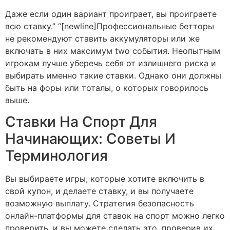
Даже если один вариант проиграет, вы проиграете
всю ставку.” “[newline]Профессиональные бетторы
не рекомендуют ставить аккумуляторы или же
включать в них максимум two события. Неопытным
игрокам лучше уберечь себя от излишнего риска и
выбирать именно такие ставки. Однако они должны
быть на форы или тоталы, о которых говорилось
выше.
Ставки На Спорт Для
Начинающих: Советы И
Терминология
Вы выбираете игры, которые хотите включить в
свой купон, и делаете ставку, и вы получаете
возможную выплату. Стратегия безопасность
онлайн-платформы для ставок на спорт можно легко
проверить, и вы можете сделать это, проверив их