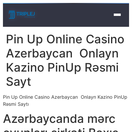
Pin Up Online Casino
Azerbaycan ️ Onlayn
Kazino PinUp Rəsmi
Sayt
Pin Up Online Casino Azerbaycan ️ Onlayn Kazino PinUp
Rəsmi Saytı
Azərbaycanda mərc