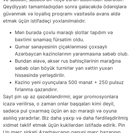
Qeydiyyatı tamamladıqdan sonra gələcəkdə ödənişlərə
güvənmək və loyallıq proqramı vasitəsilə avans əldə
etmək üçün istifadəçi yoxlanılmalıdır.
Mən burada çoxlu maraqlı slotlar tapdım və
bəxtimi sınamaq fürsətim oldu.
Qumar sənayesinin çiçəklənməsi çoxsaylı
Azərbaycan kazinolarının yaranmasına səbəb olub.
Bundan əlavə, əksər rus bahisçilərinin marağına
səbəb olan böyük turnirlər yan xəttin yuxarı
hissəsində yerləşdirilir.
Kazino yeni oyunçulara 500 manat + 250 pulsuz
fırlanma qazandırır.
Sayt pin up az qəzəbləndirmir, əgər promosyonlara
icazə verilirsə, o zaman onlar başqaları kimi deyil,
sadəcə pul çıxarmaq üçün ən azı maraqlı və oyuna
asılılıq yaradırlar. Biz daha yaxşı və daha fərdiləşdirilmiş
xidmət təklif etmək üçün kukilərdən istifadə edirik. Pin
Up mərc şirkəti Azərbaycanın qanuni mərc bazarının