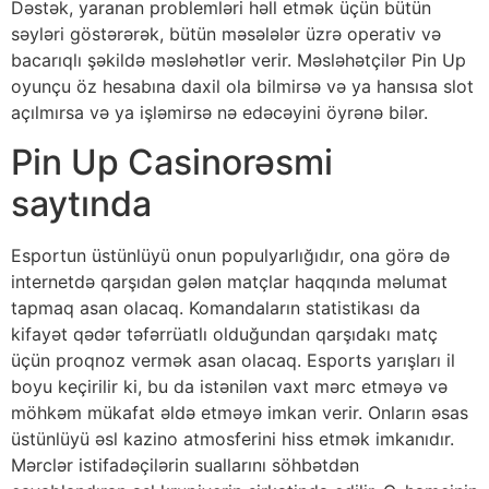
Dəstək, yaranan problemləri həll etmək üçün bütün
səyləri göstərərək, bütün məsələlər üzrə operativ və
bacarıqlı şəkildə məsləhətlər verir. Məsləhətçilər Pin Up
oyunçu öz hesabına daxil ola bilmirsə və ya hansısa slot
açılmırsa və ya işləmirsə nə edəcəyini öyrənə bilər.
Pin Up Casinorəsmi
saytında
Esportun üstünlüyü onun populyarlığıdır, ona görə də
internetdə qarşıdan gələn matçlar haqqında məlumat
tapmaq asan olacaq. Komandaların statistikası da
kifayət qədər təfərrüatlı olduğundan qarşıdakı matç
üçün proqnoz vermək asan olacaq. Esports yarışları il
boyu keçirilir ki, bu da istənilən vaxt mərc etməyə və
möhkəm mükafat əldə etməyə imkan verir. Onların əsas
üstünlüyü əsl kazino atmosferini hiss etmək imkanıdır.
Mərclər istifadəçilərin suallarını söhbətdən