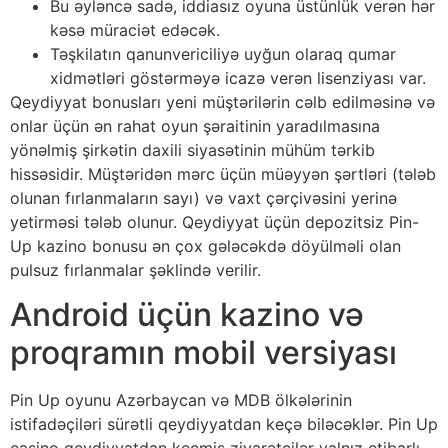
Bu əyləncə sadə, iddiasız oyuna üstünlük verən hər
kəsə müraciət edəcək.
Təşkilatın qanunvericiliyə uyğun olaraq qumar
xidmətləri göstərməyə icazə verən lisenziyası var.
Qeydiyyat bonusları yeni müştərilərin cəlb edilməsinə və
onlar üçün ən rahat oyun şəraitinin yaradılmasına
yönəlmiş şirkətin daxili siyasətinin mühüm tərkib
hissəsidir. Müştəridən mərc üçün müəyyən şərtləri (tələb
olunan fırlanmaların sayı) və vaxt çərçivəsini yerinə
yetirməsi tələb olunur. Qeydiyyat üçün depozitsiz Pin-
Up kazino bonusu ən çox gələcəkdə döyülməli olan
pulsuz fırlanmalar şəklində verilir.
Android üçün kazino və
proqramın mobil versiyası
Pin Up oyunu Azərbaycan və MDB ölkələrinin
istifadəçiləri sürətli qeydiyyatdan keçə biləcəklər. Pin Up