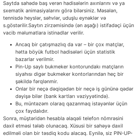
Saytda sahədə baş verən hadisələrin axınlarını və ya
sxematik animasiyalarını görə bilərsiniz. Məsələn,
tennisdə heyslər, səhvlər, uduşlu eynəklər və
s.göstərilir.Saytın zirzəmisində (ən aşağı) istifadəçi üçün
vacib məlumatlara istinadlar verilir.
Ancaq bir çatışmazlıq da var – bir çox matçlar,
hətta böyük futbol hadisələri üçün statistik
bazarlar verilmir.
Pin-Up saylı bukmeker kontorundakı matçların
siyahısı digər bukmeker kontorlarından heç bir
şəkildə fərqlənmir.
Onlar bir neçə dəqiqədən bir neçə iş gününə qədər
dəyişə bilər (bank kartları vəziyyətində).
Bu, müntəzəm olaraq qazanmaq istəyənlər üçün
çox faydalıdır.
Sonra, müştəridən hesabla əlaqəli telefon nömrəsini
daxil etməsi tələb olunacaq. Xüsusi bir sahəyə daxil
edilməli olan bir təsdiq kodu alacaq. Eynilə, siz PIN-UP-