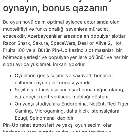
oynayın, bonus qazanın
Bu oyun növü daim optimal əyləncə axtarışında olan,
müxtəlifliyi və funksionallığı sevənlərə müraciət
edəcəkdir. Azərbaycanlılar arasında ən populyar slotlar
Razor Shark, Sakura, SpaceWars, Deal or Alive 2, Hot
Fruits 100 və s. Bütün Pin-Up kazino slot maşınları bir
bölmədə yerləşir və populyar/yenilərə bölünür və hər bir
slotu ayrıca yükləmək imkanı yoxdur.
Oyunların geniş seçimi və səxavətli bonuslar
cəlbedici oyun platforması yaradır.
Seçilmiş ödəniş üsulunun şərtlərinə uyğun olaraq,
istifadəçi kredit veriləcək məbləği göstərir.
Ən yaxşı studiyalara Endorphina, NetEnt, Red Tiger
Gaming, Microgaming, daha kiçik istehsalçılara
Ezugi, Spinomenal daxildir.
Pin-Up rahat atmosferi və yaxşı oyun seçimi olan
kazinodur. Mən burada sevimli slotları tapdım və