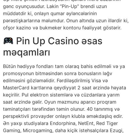
gənc oyunçusudur. Lakin “Pin-Up” brendi uzun
müddətdir ki, onlayn qumar əyləncələrinin
pərəstişkarlarına məlumdur. Onun altında uzun illərdir ki,
ofşor kazino və bukmeker kontoru fəaliyyət göstərir.
Pin Up Casino əsas
məqamları
Bütün hədiyyə fondları tam olaraq bahis edilməli və ya
promosyonun bitməsindən sonra bonusların ləğv
edilməsini gözləməlidir. Fərdiləşdirilmiş Visa və
MasterCard kartlarına qeydiyyat 2 saat ərzində həyata
keçirilir. Pul elektron sistemlərə və cüzdanlara yarım
saat ərzində gəlir. Oyun məzmunu aparıcı proqram
təminatçıları tərəfindən təmin olunur. 40 tanınmış və
perspektivli provayder onlayn klubla əməkdaşlıq edir.
Ən yaxşı studiyalara Endorphina, NetEnt, Red Tiger
Gaming, Microgaming, daha kiçik istehsalçılara Ezugi,