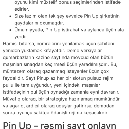
oyunu kimi müxtəlif bonus seçimlərindən istifadə
edirlər.
Sizə lazım olan tək şey əvvəlcə Pin Up şirkətinin
qaydalarını oxumaqdır.
Ümumiyyətlə, Pin-Up istirahət və əyləncə üçün əla
yerdir.
Hamısı bitərsə, nömrələrini yeniləmək üçün səhifəni
yenidən yükləmək kifayətdir. Demo versiyalar
qumarbazların kazino saytında mövcud olan bütün
maşınları sınaqdan keçirməsi üçün yaradılmışdır . Bu,
müntəzəm olaraq qazanmaq istəyənlər üçün çox
faydalıdır. Sayt Pinup az hər bir slotun pulsuz rejimi
pullu ilə tam uyğundur, yəni içindəki maşınlar
istifadəçinin pul üçün oynadığı zamanla eyni davranır.
Müvafiq olaraq, bir strategiya hazırlamaq mümkündür
və əgər o, ardıcıl olaraq uduşlar gətirirsə, demodan
sonra oyunçu sakitcə ödənişli rejimə keçəcəkdir.
Pin Up – rəsmi sayt onlayn