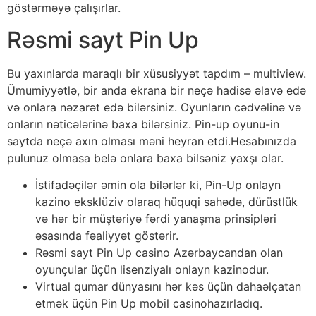
göstərməyə çalışırlar.
Rəsmi sayt Pin Up
Bu yaxınlarda maraqlı bir xüsusiyyət tapdım – multiview.
Ümumiyyətlə, bir anda ekrana bir neçə hadisə əlavə edə
və onlara nəzarət edə bilərsiniz. Oyunların cədvəlinə və
onların nəticələrinə baxa bilərsiniz. Pin-up oyunu-in
saytda neçə axın olması məni heyran etdi.Hesabınızda
pulunuz olmasa belə onlara baxa bilsəniz yaxşı olar.
İstifadəçilər əmin ola bilərlər ki, Pin-Up onlayn
kazino eksklüziv olaraq hüquqi sahədə, dürüstlük
və hər bir müştəriyə fərdi yanaşma prinsipləri
əsasında fəaliyyət göstərir.
Rəsmi sayt Pin Up casino Azərbaycandan olan
oyunçular üçün lisenziyalı onlayn kazinodur.
Virtual qumar dünyasını hər kəs üçün dahaəlçatan
etmək üçün Pin Up mobil casinohazırladıq.