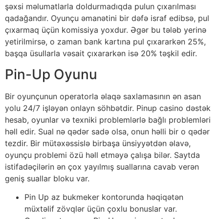
şəxsi məlumatlarla doldurmadıqda pulun çıxarılması
qadağandır. Oyunçu əmanətini bir dəfə israf edibsə, pul
çıxarmaq üçün komissiya yoxdur. Əgər bu tələb yerinə
yetirilmirsə, o zaman bank kartına pul çıxararkən 25%,
başqa üsullarla vəsait çıxararkən isə 20% təşkil edir.
Pin-Up Oyunu
Bir oyunçunun operatorla əlaqə saxlamasının ən asan
yolu 24/7 işləyən onlayn söhbətdir. Pinup casino dəstək
hesab, oyunlar və texniki problemlərlə bağlı problemləri
həll edir. Sual nə qədər sadə olsa, onun həlli bir o qədər
tezdir. Bir mütəxəssislə birbaşa ünsiyyətdən əlavə,
oyunçu problemi özü həll etməyə çalışa bilər. Saytda
istifadəçilərin ən çox yayılmış suallarına cavab verən
geniş suallar bloku var.
Pin Up az bukmeker kontorunda həqiqətən
müxtəlif zövqlər üçün çoxlu bonuslar var.