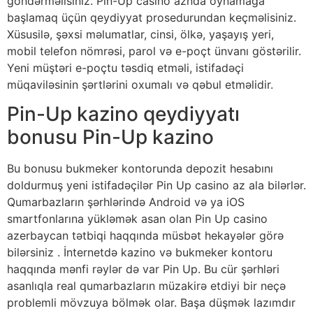
göndərməlisiniz. Pin-Up casino aznda oynamağa
başlamaq üçün qeydiyyat prosedurundan keçməlisiniz.
Xüsusilə, şəxsi məlumatlar, cinsi, ölkə, yaşayış yeri,
mobil telefon nömrəsi, parol və e-poçt ünvanı göstərilir.
Yeni müştəri e-poçtu təsdiq etməli, istifadəçi
müqaviləsinin şərtlərini oxumalı və qəbul etməlidir.
Pin-Up kazino qeydiyyatı
bonusu Pin-Up kazino
Bu bonusu bukmeker kontorunda depozit hesabını
doldurmuş yeni istifadəçilər Pin Up casino az ala bilərlər.
Qumarbazların şərhlərində Android və ya iOS
smartfonlarına yükləmək asan olan Pin Up casino
azerbaycan tətbiqi haqqında müsbət hekayələr görə
bilərsiniz . İnternetdə kazino və bukmeker kontoru
haqqında mənfi rəylər də var Pin Up. Bu cür şərhləri
asanlıqla real qumarbazların müzakirə etdiyi bir neçə
problemli mövzuya bölmək olar. Başa düşmək lazımdır