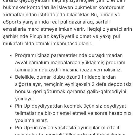
casino qeydiyyatdan keçmiş ziyarətçilər yalnız etibarlı
bukmeker kontorları ilə işləyən bukmeker kontorunun
xidmətlərindən istifadə edə biləcəklər. Bu, idman və
eSports yarışlarında real pul qazanaraq, sərfəli
əmsallarla mərc etməyə imkan verir. Həqiqi ziyarətçilərin
şərhlərində Pinup az keyfiyyətli xidmət və yaxşı pul
mükafatı əldə etmək imkanı təsdiqlənir.
Proqramı cihaz parametrlərində quraşdırmadan
əvvəl naməlum mənbələrdən yüklənmiş proqram
təminatının quraşdırılmasına icazə verməlisiniz.
Beləliklə, qumar klubu özünü fırıldaqçılardan
sığortalayır, həmçinin eyni şəxsin 2 dəfə depozitsiz
bonusu geri götürmək qərarına gəlib-gəlmədiyini
yoxlayır.
Pin Up qeydiyyatdan kecmek üçün siz qeydiyyat
təlimatlarına bir-bir əməl etməli və sonra hesabınızı
yoxlamalısınız.
Pin Up-ün rəyləri vasitəsilə oyunçular müxtəlif
valyutalarda, müxtəlif ölkələrdə pul ödənişlərinin