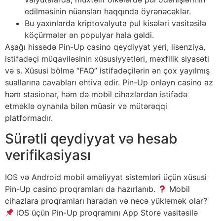
edilməsinin nüansları haqqında öyrənəcəklər.
Bu yaxınlarda kriptovalyuta pul kisələri vasitəsilə
köçürmələr ən populyar hala gəldi.
Aşağı hissədə Pin-Up casino qeydiyyat yeri, lisenziya,
istifadəçi müqaviləsinin xüsusiyyətləri, məxfilik siyasəti
və s. Xüsusi bölmə “FAQ” istifadəçilərin ən çox yayılmış
suallarına cavabları ehtiva edir. Pin-Up onlayn casino az
həm stasionar, həm də mobil cihazlardan istifadə
etməklə oynanıla bilən müasir və mütərəqqi
platformadır.
Sürətli qeydiyyat və hesab
verifikasiyası
IOS və Android mobil əməliyyat sistemləri üçün xüsusi
Pin-Up casino proqramları da hazırlanıb.
Mobil
cihazlara proqramları haradan və necə yükləmək olar?
iOS üçün Pin-Up proqramını App Store vasitəsilə