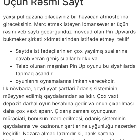
Üçün Rəsmi Sayt
yaxşı pul qazana biləcəyiniz bir həyəcan atmosferinə
girəcəksiniz. Mərc etmək istəyən idmansevərlər üçün
rəsmi veb saytı gecə-gündüz mövcud olan Pin Upwards
bukmeker şirkəti xidmətlərindən istifadə etməyi təklif
Saytda istifadəçilərin ən çox yayılmış suallarına
cavab verən geniş suallar bloku va.
Tələb olunan maşınları Pin Up oyunu bu siyahılarda
tapmaq asandır.
oyunlarını oynamalarına imkan verəcəkdir.
İlk növbədə, qeydiyyat şərtləri ödəniş sisteminin
müəyyən edilmiş qaydalarından asılıdır. Çox vaxt
depozit dərhal oyun hesabına gedir və onun çıxarılması
daha çox vaxt aparır. Çıxarış zamanı oyunçunun
müraciəti, bonusun mərc edilməsi, ödəniş sisteminin
qaydalarına və kazinonun şərtlərinə uyğunluğu nəzərdən
keçirilir. Nəzərə almaq lazımdır ki, bank kartına