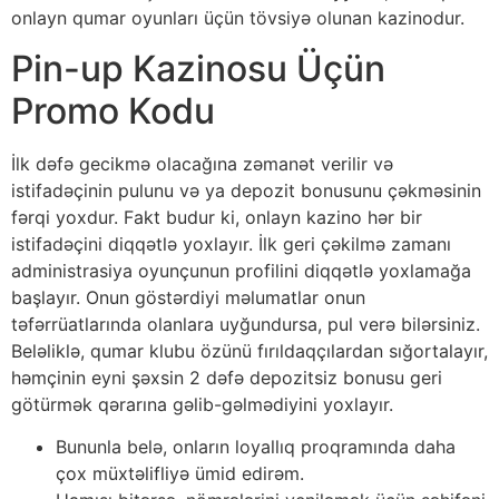
onlayn qumar oyunları üçün tövsiyə olunan kazinodur.
Pin-up Kazinosu Üçün
Promo Kodu
İlk dəfə gecikmə olacağına zəmanət verilir və
istifadəçinin pulunu və ya depozit bonusunu çəkməsinin
fərqi yoxdur. Fakt budur ki, onlayn kazino hər bir
istifadəçini diqqətlə yoxlayır. İlk geri çəkilmə zamanı
administrasiya oyunçunun profilini diqqətlə yoxlamağa
başlayır. Onun göstərdiyi məlumatlar onun
təfərrüatlarında olanlara uyğundursa, pul verə bilərsiniz.
Beləliklə, qumar klubu özünü fırıldaqçılardan sığortalayır,
həmçinin eyni şəxsin 2 dəfə depozitsiz bonusu geri
götürmək qərarına gəlib-gəlmədiyini yoxlayır.
Bununla belə, onların loyallıq proqramında daha
çox müxtəlifliyə ümid edirəm.