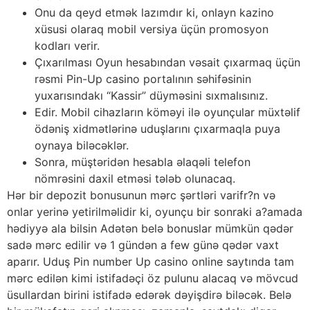
Onu da qeyd etmək lazımdır ki, onlayn kazino
xüsusi olaraq mobil versiya üçün promosyon
kodları verir.
Çıxarılması Oyun hesabından vəsait çıxarmaq üçün
rəsmi Pin-Up casino portalının səhifəsinin
yuxarısındakı “Kassir” düyməsini sıxmalısınız.
Edir. Mobil cihazların köməyi ilə oyunçular müxtəlif
ödəniş xidmətlərinə uduşlarını çıxarmaqla puya
oynaya biləcəklər.
Sonra, müştəridən hesabla əlaqəli telefon
nömrəsini daxil etməsi tələb olunacaq.
Hər bir depozit bonusunun mərc şərtləri varifr?n və
onlar yerinə yetirilməlidir ki, oyunçu bir sonraki a?amada
hədiyyə ala bilsin Adətən belə bonuslar mümkün qədər
sadə mərc edilir və 1 gündən a few günə qədər vaxt
aparır. Uduş Pin number Up casino online saytında tam
mərc edilən kimi istifadəçi öz pulunu alacaq və mövcud
üsullardan birini istifadə edərək dəyişdirə biləcək. Belə