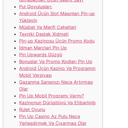
Pul Qoyuluşları:
Android Üçün Slot Maşınları Pin-up
Yükləyin
Müsbət Və Mənfi Cəhətləri
Texniki Dəstək Xidməti
Pin-up Kazinosu Üçün Promo Kodu
İdman Mərcləri Pin Up
Pin Upwards Güzgü
Bonuslar Və Promo Kodları Pin Up
Android Üçün Kazino Və Proqramın
Mobil Versiyası
Qazanma Şansınızı Necə Artırmaq
Olar
Pin Up Mobil Proqramı Varmı?
Kazinonun Dürüstlüyü Və Etibarlılığı
Rulet Oyunu
Pin Up Casino Az Pulu Necə
Yerləşdirmək Və Çıxarmaq Olar