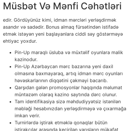
Müsbət Və Mənfi Cəhətləri
edir. Gördüyünüz kimi, idman mərcləri yerləşdirmək
asandır və sadədir. Bonus almaq fürsətindən istifadə
etmək istəyən yeni başlayanlara ciddi səy göstərməyə
ehtiyac yoxdur.
Pin-Up maraqlı üsluba və müxtəlif oyunlara malik
kazinodur.
Pin-Up Azərbaycan mərc bazarına yeni daxil
olmasına baxmayaraq, artıq idman mərc oyunları
həvəskarlarının diqqətini çəkməyi bacarıb.
Qarşıdan gələn promosyonlar haqqında məlumat
müntəzəm olaraq kazino saytında dərc olunur.
Tam identifikasiya sizə məhdudiyyətsiz istənilən
məbləği hesabınızdan yerləşdirməyə və çıxarmağa
imkan verir.
Turnirlərdə iştirak etməklə qonaqlar bütün
iştirakçılar arasında keçirilən yarışların mükafat