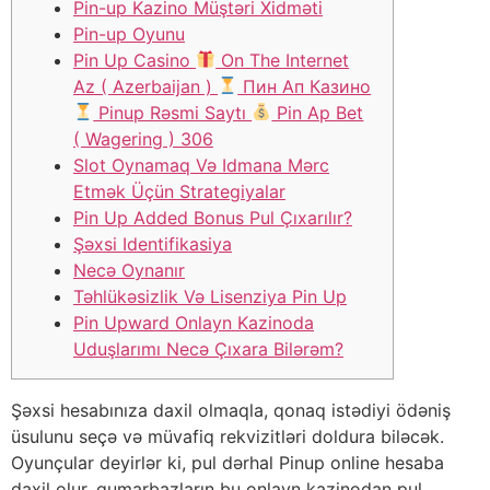
Pin-up Kazino Müştəri Xidməti
Pin-up Oyunu
Pin Up Casino
On The Internet
Az ( Azerbaijan )
Пин Ап Казино
Pinup Rəsmi Saytı
Pin Ap Bet
( Wagering ) 306
Slot Oynamaq Və Idmana Mərc
Etmək Üçün Strategiyalar
Pin Up Added Bonus Pul Çıxarılır?
Şəxsi Identifikasiya
Necə Oynanır
Təhlükəsizlik Və Lisenziya Pin Up
Pin Upward Onlayn Kazinoda
Uduşlarımı Necə Çıxara Bilərəm?
Şəxsi hesabınıza daxil olmaqla, qonaq istədiyi ödəniş
üsulunu seçə və müvafiq rekvizitləri doldura biləcək.
Oyunçular deyirlər ki, pul dərhal Pinup online hesaba
daxil olur, qumarbazların bu onlayn kazinodan pul