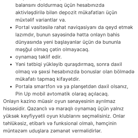
balansını doldurmaq üçün hesabınızda
aktivləşdirilə bilən depozit mükafatları üçün
müxtəlif variantlar va.
Portal vasitəsilə rahat naviqasiyanı da qeyd etmək
lazımdır, bunun sayəsində hətta onlayn bahis
dünyasında yeni başlayanlar üçün də bununla
məşğul olmaq çətin olmayacaq.
oynamaq təklif edir.
Yəni tətbiqi yükləyib quraşdırmaq, sonra daxil
olmaq və şəxsi hesabınızda bonuslar olan bölmədə
mükafatı tapmaq kifayətdir.
Portala smartfon və ya planşetdən daxil olsanız,
Pin Up mobil avtomatik olaraq açılacaq.
Onlayn kazino müasir oyun sənayesinin ayrılmaz
hissəsidir. Qazanclı və maraqlı oynamaq üçün yalnız
yüksək keyfiyyətli oyun klublarını seçməlisiniz. Onlar
təhlükəsiz, etibarlı və funksional olmalı, həmçinin
müntəzəm uduşlara zəmanət verməlidirlər.