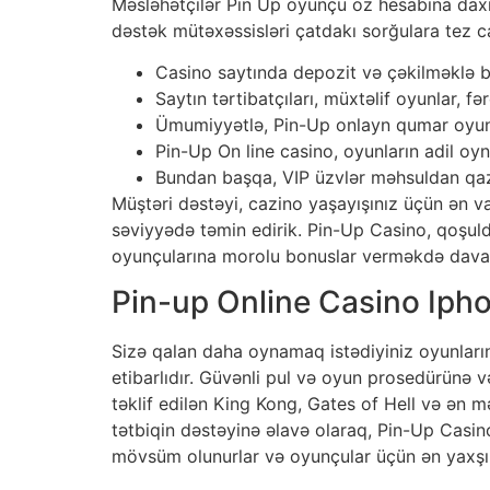
Məsləhətçilər Pin Up oyunçu öz hesabına daxil
dəstək mütəxəssisləri çatdakı sorğulara tez c
Casino saytında depozit və çəkilməklə 
Saytın tərtibatçıları, müxtəlif oyunlar, fə
Ümumiyyətlə, Pin-Up onlayn qumar oyunla
Pin-Up On line casino, oyunların adil oy
Bundan başqa, VIP üzvlər məhsuldan qa
Müştəri dəstəyi, cazino yaşayışınız üçün ən v
səviyyədə təmin edirik. Pin-Up Casino, qoşul
oyunçularına morolu bonuslar verməkdə davam e
Pin-up Online Casino Iph
Sizə qalan daha oynamaq istədiyiniz oyunların
etibarlıdır. Güvənli pul və oyun prosedürünə v
təklif edilən King Kong, Gates of Hell və ən 
tətbiqin dəstəyinə əlavə olaraq, Pin-Up Casino
mövsüm olunurlar və oyunçular üçün ən yaxşı o