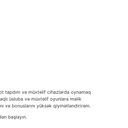
 slot tapdım və müxtəlif cihazlarda oynamaq
aqlı üsluba və müxtəlif oyunlara malik
nı və bonuslarını yüksək qiymətləndirirəm.
dən başlayın.