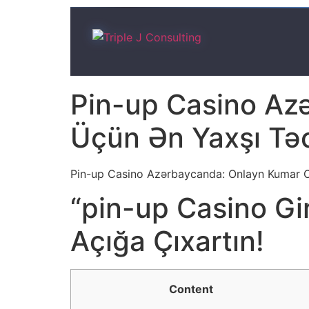
Pin-up Casino A
Üçün Ən Yaxşı Tə
Pin-up Casino Azərbaycanda: Onlayn Kumar
“pin-up Casino Gi
Açığa Çıxartın!
Content