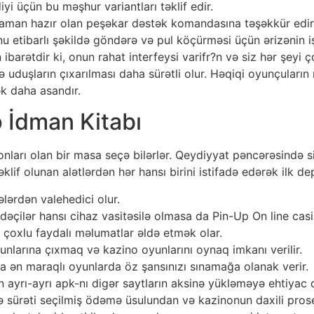
i üçün bu məşhur variantları təklif edir.
aman hazır olan peşəkar dəstək komandasına təşəkkür edi
 etibarlı şəkildə göndərə və pul köçürməsi üçün ərizənin iş
barətdir ki, onun rahat interfeysi varifr?n və siz hər şeyi ço
 uduşların çıxarılması daha sürətli olur. Həqiqi oyunçuların
k daha asandır.
İdman Kitabı
arı olan bir masa seçə bilərlər. Qeydiyyat pəncərəsində s
if olunan alətlərdən hər hansı birini istifadə edərək ilk dep
qələrdən valehedici olur.
adəçilər hansı cihaz vasitəsilə olmasa da Pin-Up On line casi
ə çoxlu faydalı məlumatlar əldə etmək olar.
unlarına çıxmaq və kazino oyunlarını oynaq imkanı verilir.
da ən maraqlı oyunlarda öz şansınızı sınamağa olanak verir.
 ayrı-ayrı apk-nı digər saytların aksinə yükləməyə ehtiyac
ürəti seçilmiş ödəmə üsulundan və kazinonun daxili prosedur