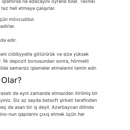
işləmirsə nə edəcəyini öyrənə bilər. Texniki
ez həll etməyə çalışırlar.
 üçün mövcuddur.
edirlər.
də edir.
ləni ciddiyyətlə götürürük və sizə yüksək
. İlk depozit bonusundan sonra, hörmətli
də səmərsiz işləmələr etmələrini təmin edir.
 Olar?
yasəti də eyni zamanda etməzdən itirilmiş bir
iniz. Siz az sayda betsoft şirkəti tərəfindən
eç də asan bir iş deyil. Azərbaycan dilində
ino-nun qapılarını çıxış etmək üçün hər