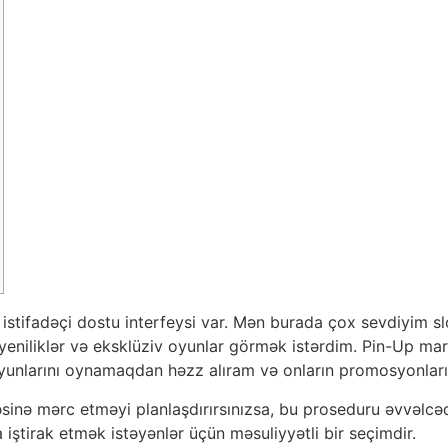
və istifadəçi dostu interfeysi var. Mən burada çox sevdiyim
yeniliklər və eksklüziv oyunlar görmək istərdim. Pin-Up mar
 oyunlarını oynamaqdan həzz alıram və onların promosyonları
inə mərc etməyi planlaşdırırsınızsa, bu proseduru əvvəlcə
ştirak etmək istəyənlər üçün məsuliyyətli bir seçimdir.