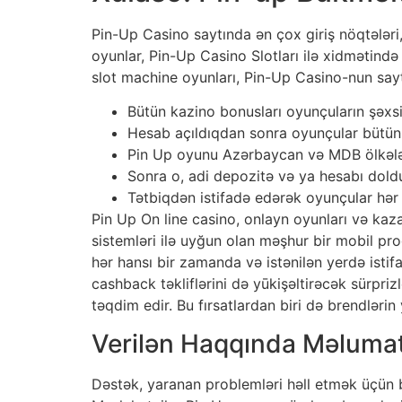
Pin-Up Casino saytında ən çox giriş nöqtələri, 
oyunlar, Pin-Up Casino Slotları ilə xidmətində 
slot machine oyunları, Pin-Up Casino-nun saytın
Bütün kazino bonusları oyunçuların şəx
Hesab açıldıqdan sonra oyunçular bütün 
Pin Up oyunu Azərbaycan və MDB ölkələrin
Sonra o, adi depozitə və ya hesabı dol
Tətbiqdən istifadə edərək oyunçular hər 
Pin Up On line casino, onlayn oyunları və kaza
sistemləri ilə uyğun olan məşhur bir mobil pr
hər hansı bir zamanda və istənilən yerdə isti
cashback təkliflərini də yūkişəltirəcək sürpri
təqdim edir. Bu fırsatlardan biri də brendlərin
Verilən Haqqında Məlumatl
Dəstək, yaranan problemləri həll etmək üçün b