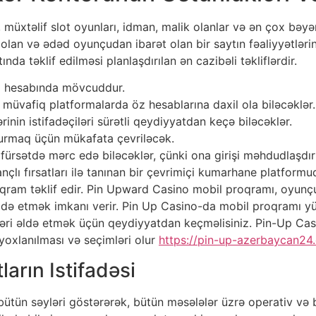
müxtəlif slot oyunları, idman, malik olanlar və ən çox bəyənil
olan və ədəd oyunçudan ibarət olan bir saytın fəaliyyətlərinə
da təklif edilməsi planlaşdırılan ən cazibəli təkliflərdir.
si hesabında mövcuddur.
müvafiq platformalarda öz hesablarına daxil ola biləcəklər.
in istifadəçiləri sürətli qeydiyyatdan keçə biləcəklər.
durmaq üçün mükafata çevriləcək.
fürsətdə mərc edə biləcəklər, çünki ona girişi məhdudlaşdır
nçlı fırsatları ilə tanınan bir çevrimiçi kumarhane platform
oqram təklif edir. Pin Upward Casino mobil proqramı, oyunçu
fadə etmək imkanı verir. Pin Up Casino-da mobil proqramı y
zləri əldə etmək üçün qeydiyyatdan keçməlisiniz. Pin-Up Casin
 yoxlanılması və seçimləri olur
https://pin-up-azerbaycan24
arın Istifadəsi
ütün səyləri göstərərək, bütün məsələlər üzrə operativ və ba