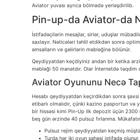
Aviator yuvası ayrıca bölmədə yerləşdirilib.
Pin-up-da Aviator-da 
İstifadəçilərin mesajlar, sirlər, uduşlar mübad
saxlayır. Nəticələri təhlil etdikdən sonra optim
əmsalların və gəlirlərin məbləğinə bölünür.
Qeydiyyatdan keçdiyiniz andan bir ketika ərz
məbləği 50 manatdır. Olar İnternetdə təqdim 
Aviator Oyununu Necə Ta
Hesabı qeydiyyatdan keçirdikdən sonra şəxsi h
etibarlı olmalıdır, çünki kazino pasportun və 
bir hissəsi kimi Pin-Up ilk depozit üçün 2300
beş gün ərzində 40 pulsuz fırlanma. Mükafatı
Pulsuz rejim qeydiyyatdan keçmiş müştə
Turda hər iki oyun sahəsi istifadə olunur.