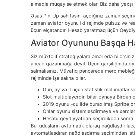
almaqla müqayisə etmək olar. Biz daha yaxşı və
Əsas Pin-Up səhifəsini açdığınız zaman seçməli
zaman aviator oyunu iki rejimdə pulsuz və real 
üçün əlçatandır. Hesab yaratmaq üçün Qeydiyy
Aviator Oyununu Başqa Ha
Siz müxtəlif strategiyalara əməl edə bilərsin
ancaq qazanmağa deyil. Üçün qarşılığında oyn
salmalısınız. Müvafiq pəncərədə mərc məbləği
rejimində işə salına bilər.
Gün, ay və il üçün statistik məlumatlar va
Slot multiplayerdir. bilər oynaya Birdən 
2019 oyunu -cu ildə buraxılmış Spribe p
Onlar oyunu sistemləşdirməyə və xərclə
Hesabı qeydiyyatdan keçirdikdən sonra şə
Bu, uduşların avtomatik olaraq nağdlaşdırıla
avtomatlaşdıran nağdlaşdırma seçimindən isti