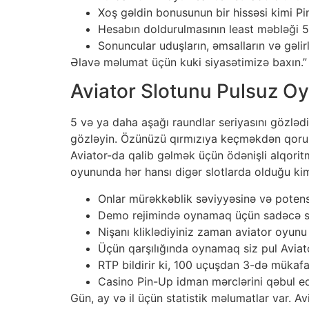
Xoş gəldin bonusunun bir hissəsi kimi P
Hesabın doldurulmasının least məbləği 5
Sonuncular uduşların, əmsalların və gəlir
Əlavə məlumat üçün kuki siyasətimizə baxın.”
Aviator Slotunu Pulsuz Oy
5 və ya daha aşağı raundlar seriyasını gözlədi
gözləyin. Özünüzü qırmızıya keçməkdən qorumaq
Aviator-da qalib gəlmək üçün ödənişli alqorit
oyununda hər hansı digər slotlarda olduğu kimi
Onlar mürəkkəblik səviyyəsinə və potensi
Demo rejimində oynamaq üçün sadəcə slo
Nişanı kliklədiyiniz zaman aviator oyunu 
Üçün qarşılığında oynamaq siz pul Aviato
RTP bildirir ki, 100 uçuşdan 3-də mükafat
Casino Pin-Up idman mərclərini qəbul edir
Gün, ay və il üçün statistik məlumatlar var. Av