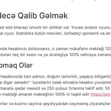
Necə Qalib Gəlmək
iləsi edə biləcəyi ümumi bir söhbət var. Yuvası aviator oyunu
al oyun. Statistika bütün mərcləri, istifadəçi spinlərini və ə
ində hesabınızı doldursanız, o zaman mükafatın məbləği 12
olunan heç bir sxem və ya strategiya 100% nəticəyə zəmanə
pmaq Olar
esabınızda tam adınızı, doğum tarixinizi, yaşayış bölgənizi
ya digər sənədin” “surətlərini tələb etməklə hesabın yoxlanı
 manata qədər reward və 250 pulsuz fırlanma təklif edir. 50 
n məbləği əmanət məbləğinin 100%-ni təşkil edir
https://pi
rilər və kazino saytına qeydiyyatdan keçməmiş ziyarətçilə