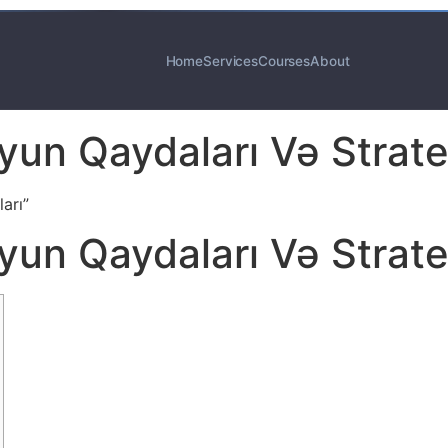
Home
Services
Courses
About
yun Qaydaları Və Strate
arı”
yun Qaydaları Və Strate