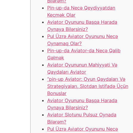
Bi̇lərəm?
Pin-up-da Necə Qeydiyyatdan
Keçmək Olar
Aviator Oyununu Başqa Harada
Oynaya Bilərsiniz?
Pul Üzrə Avi̇ator Oyununu Necə
Oynamaq Olar?
Pin-up-da Aviator-da Necə Qalib
Gəlmək
Aviator Oyununun Mahiyyəti Və
Qaydaları Aviator
“pin-up Aviator: Oyun Qaydaları Və
Strategiyaları, Slotdan Istifadə Üçün
Bonuslar
Aviator Oyununu Başqa Harada
Oynaya Bilərsiniz?
Aviator Slotunu Pulsuz Oynada
Bi̇lərəm?
Pul Üzrə Avi̇ator Oyununu Necə