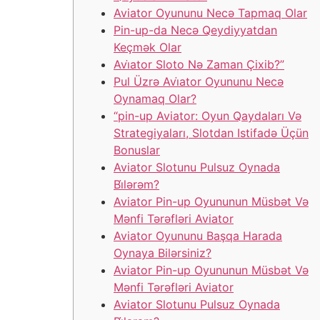
Aviator Oyununu Necə Tapmaq Olar
Pin-up-da Necə Qeydiyyatdan
Keçmək Olar
Avi̇ator Sloto Nə Zaman Çixib?”
Pul Üzrə Avi̇ator Oyununu Necə
Oynamaq Olar?
“pin-up Aviator: Oyun Qaydaları Və
Strategiyaları, Slotdan Istifadə Üçün
Bonuslar
Aviator Slotunu Pulsuz Oynada
Bi̇lərəm?
Aviator Pin-up Oyununun Müsbət Və
Mənfi Tərəfləri Aviator
Aviator Oyununu Başqa Harada
Oynaya Bilərsiniz?
Aviator Pin-up Oyununun Müsbət Və
Mənfi Tərəfləri Aviator
Aviator Slotunu Pulsuz Oynada