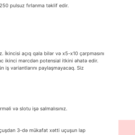
0 pulsuz fırlanma təklif edir.
. İkincisi açıq qala bilər və x5-x10 çarpmasını
ikinci mərcdən potensial itkini əhatə edir.
n iş variantlarını paylaşmayacaq. Siz
əli və slotu işə salmalısınız.
00 uçuşdan 3-də mükafat xətti uçuşun lap