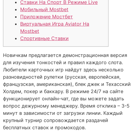
Ставки На Спорт В Режиме Live
Мобильный Mostbet
Приложение Мостбет
Виртуальная Игра Aviator На
Mostbet
Спортивные Ставки
Новичкам предлагается демонстрационная версия
для изучения тонкостей и правил каждого слота.
Любители карточных игр найдут здесь несколько
разновидностей рулетки (русская, европейская,
французская, американская), блек джек и Техасский
Холдем, покер и баккару. В режиме 24/7 на сайте
функционирует онлайн-чат, где вы можете задать
вопрос дежурному менеджеру. Время отклика – 3-5
минут в зависимости от загрузки линии. Каждый
крупный турнир сопровождается раздачей
бесплатных ставок и промокодов.