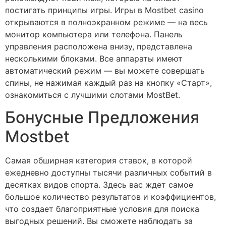
постигать принципы игры. Игры в Mostbet casino
открываются в полноэкранном режиме — на весь
монитор компьютера или телефона. Панель
управления расположена внизу, представлена
несколькими блоками. Все аппараты имеют
автоматический режим — вы можете совершать
спины, не нажимая каждый раз на кнопку «Старт»,
ознакомиться с лучшими слотами MostBet.
Бонусные Предложения
Mostbet
Самая обширная категория ставок, в которой
ежедневно доступны тысячи различных событий в
десятках видов спорта. Здесь вас ждет самое
большое количество результатов и коэффициентов,
что создает благоприятные условия для поиска
выгодных решений. Вы сможете наблюдать за