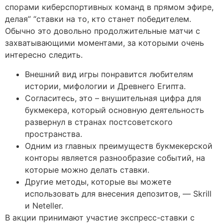
спорами киберспортивных команд в прямом эфире,
делая” “ставки на то, кто станет победителем.
Обычно это довольно продолжительные матчи с
захватывающими моментами, за которыми очень
интересно следить.
Внешний вид игры понравится любителям
истории, мифологии и Древнего Египта.
Согласитесь, это – внушительная цифра для
букмекера, который основную деятельность
развернул в странах постсоветского
пространства.
Одним из главных преимуществ букмекерской
конторы является разнообразие событий, на
которые можно делать ставки.
Другие методы, которые вы можете
использовать для внесения депозитов, — Skrill
и Neteller.
В акции принимают участие экспресс-ставки с