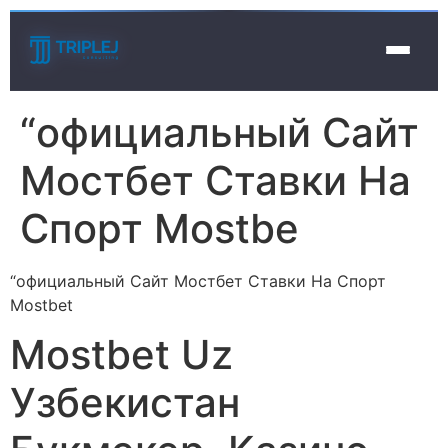
“официальный Сайт
Мостбет Ставки На
Спорт Mostbe
“официальный Сайт Мостбет Ставки На Спорт
Mostbet
Mostbet Uz
Узбекистан