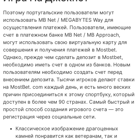
Поэтому португальские пользователи могут
использовать MB Net / MEGABYTES Way для
осуществления платежей. Пользователи, имеющие
счет в платежном банке MB Net / MB Approach,
могут использовать свою виртуальную карту для
совершения и получения платежей в Mostbet.
Однако, прежде чем сделать депозит в Mostbet,
необходимо иметь счет в одном из банков. Новым
пользователям необходимо создать счет перед
внесением депозита. Тысячи игроков делают ставки
на MostBet. com каждый день, и есть много веских
причин присоединиться к этому спортбуку, который
доступен в более чем 90 странах. Самый быстрый и
простой способ создания игрового счета — это
регистрация через социальные сети.
Классическое изображение драгоценных
камней понравится как ветеранам, так и