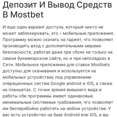
Депозит И Вывод Средств
В Mostbet
И еще один вариант доступа, который никто не
может заблокировать, это – мобильные приложения.
Программу можно скачать на гаджет, что позволяет
производить вход с дополнительными мерами
безопасности, работая даже при сбоях не только на
самом букмекерском сайте, но и при неполадках в
Сети. Мобильное приложение для ставок Mostbets
доступно для скачивания и используется на
мобильных устройствах под управлением
операционных систем Google android и iOS, а также
на планшетах. С точки зрения внешнего вида и
работы обе программы имеют одинаковые
минимальные системные требования, что позволяет
им бесперебойно работать на любом устройстве. У
вас есть устройство на базе Android или IOS, и вы