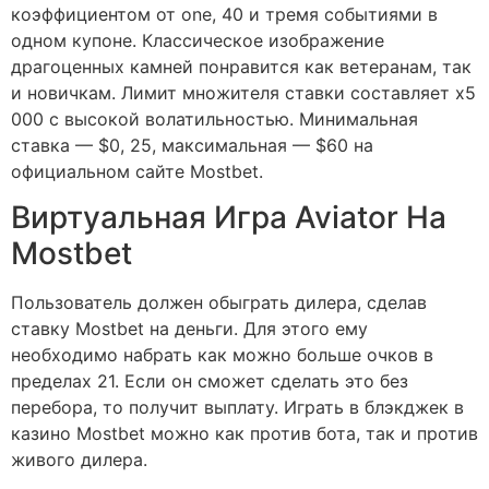
коэффициентом от one, 40 и тремя событиями в
одном купоне. Классическое изображение
драгоценных камней понравится как ветеранам, так
и новичкам. Лимит множителя ставки составляет х5
000 с высокой волатильностью. Минимальная
ставка — $0, 25, максимальная — $60 на
официальном сайте Mostbet.
Виртуальная Игра Aviator На
Mostbet
Пользователь должен обыграть дилера, сделав
ставку Mostbet на деньги. Для этого ему
необходимо набрать как можно больше очков в
пределах 21. Если он сможет сделать это без
перебора, то получит выплату. Играть в блэкджек в
казино Mostbet можно как против бота, так и против
живого дилера.