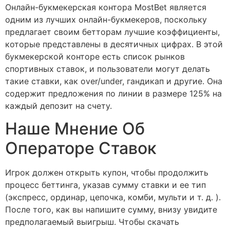
Онлайн-букмекерская контора MostBet является
одним из лучших онлайн-букмекеров, поскольку
предлагает своим бетторам лучшие коэффициенты,
которые представлены в десятичных цифрах. В этой
букмекерской конторе есть список рынков
спортивных ставок, и пользователи могут делать
такие ставки, как over/under, гандикап и другие. Она
содержит предложения по линии в размере 125% на
каждый депозит на счету.
Наше Мнение Об
Операторе Ставок
Игрок должен открыть купон, чтобы продолжить
процесс беттинга, указав сумму ставки и ее тип
(экспресс, ординар, цепочка, комби, мульти и т. д. ).
После того, как вы напишите сумму, внизу увидите
предполагаемый выигрыш. Чтобы скачать