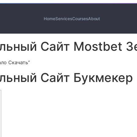
Home
Services
Courses
About
ьный Сайт Mostbet З
ло Скачать”
льный Сайт Букмекер 