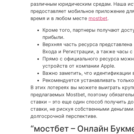
различным юридическим средам. Наша ист
предоставляет мобильное приложение для у
время и в любом месте
mostbet
.
Кроме того, партнеры получают дост
прибыли.
Верхняя часть ресурса представлена
Входа и Регистрации, а также часы с
Прямо с официального ресурса можно
устройств от компании Apple.
Важно заметить, что идентификации 
Рекомендуется устанавливать только
В этих лотереях вы можете выиграть круп
предлагаемых Mostbet, поэтому обязател
ставки – это еще один способ получить д
ставки, не рискуя собственными деньгами.
долгосрочной перспективе.
“мостбет – Онлайн Букм