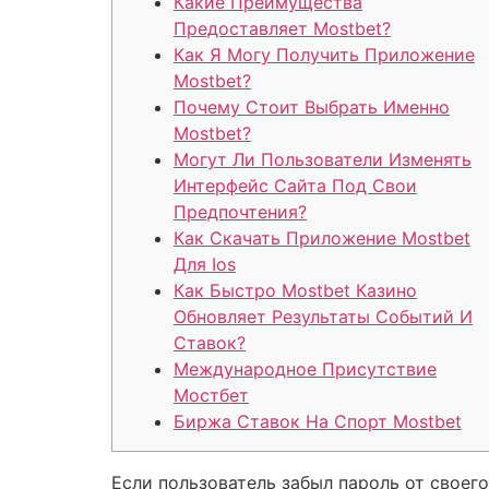
Какие Преимущества
Предоставляет Mostbet?
Как Я Могу Получить Приложение
Mostbet?
Почему Стоит Выбрать Именно
Mostbet?
Могут Ли Пользователи Изменять
Интерфейс Сайта Под Свои
Предпочтения?
Как Скачать Приложение Mostbet
Для Ios
Как Быстро Mostbet Казино
Обновляет Результаты Событий И
Ставок?
Международное Присутствие
Мостбет
Биржа Ставок На Спорт Mostbet
Если пользователь забыл пароль от своего