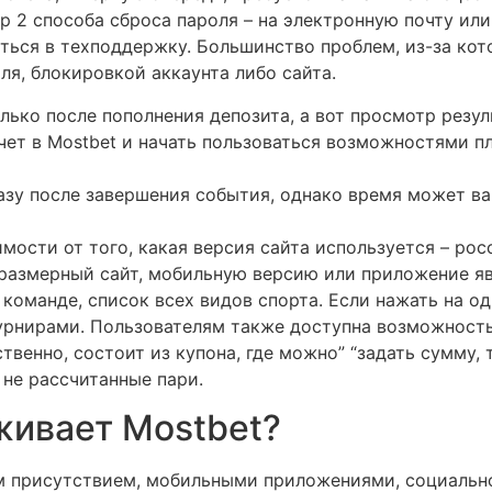
р 2 способа сброса пароля – на электронную почту ил
ться в техподдержку. Большинство проблем, из-за кот
оля, блокировкой аккаунта либо сайта.
ько после пополнения депозита, а вот просмотр резул
чет в Mostbet и начать пользоваться возможностями п
зу после завершения события, однако время может ва
имости от того, какая версия сайта используется – ро
норазмерный сайт, мобильную версию или приложение я
команде, список всех видов спорта. Если нажать на од
рнирами. Пользователям также доступна возможность
ственно, состоит из купона, где можно” “задать сумму
 не рассчитанные пари.
живает Mostbet?
 присутствием, мобильными приложениями, социально