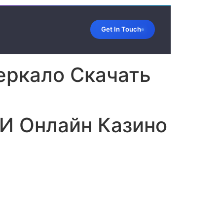
Get In Touch
еркало Скачать
И Онлайн Казино