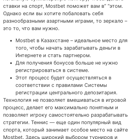
ставки на спорт, Mostbet поможет вам в” “этом.
Однако если вы хотите побаловать себя
разнообразными азартными играми, то зеркало –
это то, что вам нужно.
Mostbet в Казахстане – идеальное место для
того, чтобы начать зарабатывать деньги в
Интернете и стать партнером.
Для получения бонусов больше не нужно
регистрироваться в системе.
Этот процесс будет осуществляться в
соответствии с правилами Системы
регистрации центрального депозитария.
Технология не позволяет вмешиваться в игровой
процесс, делает его максимально понятным и
позволяет игроку самостоятельно разрабатывать
стратегии. Теннис — еще один популярный вид
спорта, который занимает особое место на сайте
Mostbet. Здесь широкий выбором турниров и