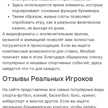
Здесь используются яркие элементы, которые
подчеркивают основные функции букмекера.
Таким образом, живые слоты позволяют
опробовать игру, как в реальном физическом
казино, не выходя из дома.
А видеоформаты с исключительным звуком,
музыкой и анимацией позволят вам полностью
погрузиться в происходящее. Если вы ищете
комплексные возможности для ставок, Mostbet
поможет вам в этом. Благодаря обширному списку
популярных и нишевых спортивных событий, здесь
найдется что-то для каждого.
Отзывы Реальных Игроков
На сайте представлены все самые популярные виды
спорта-футбол, хоккей, баскетбол, бокс, крикет,
киберспорт и многое другое. Если вы ищете
легальную букмекерскую контору, чтобы делать