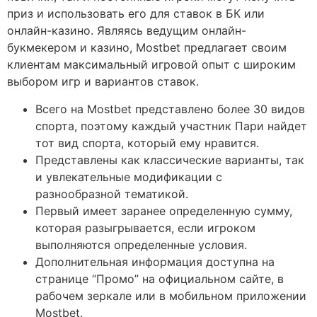
приз и использовать его для ставок в БК или
онлайн-казино. Являясь ведущим онлайн-
букмекером и казино, Mostbet предлагает своим
клиентам максимальный игровой опыт с широким
выбором игр и вариантов ставок.
Всего на Mostbet представлено более 30 видов
спорта, поэтому каждый участник Пари найдет
тот вид спорта, который ему нравится.
Представлены как классические варианты, так
и увлекательные модификации с
разнообразной тематикой.
Первый имеет заранее определенную сумму,
которая разыгрывается, если игроком
выполняются определенные условия.
Дополнительная информация доступна на
странице “Промо” на официальном сайте, в
рабочем зеркале или в мобильном приложении
Mostbet.