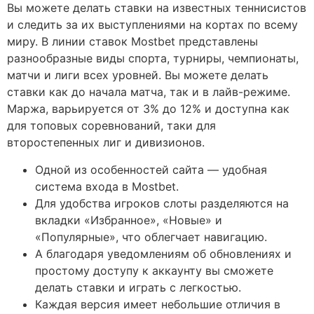
Вы можете делать ставки на известных теннисистов
и следить за их выступлениями на кортах по всему
миру. В линии ставок Mostbet представлены
разнообразные виды спорта, турниры, чемпионаты,
матчи и лиги всех уровней. Вы можете делать
ставки как до начала матча, так и в лайв-режиме.
Маржа, варьируется от 3% до 12% и доступна как
для топовых соревнований, таки для
второстепенных лиг и дивизионов.
Одной из особенностей сайта — удобная
система входа в Mostbet.
Для удобства игроков слоты разделяются на
вкладки «Избранное», «Новые» и
«Популярные», что облегчает навигацию.
А благодаря уведомлениям об обновлениях и
простому доступу к аккаунту вы сможете
делать ставки и играть с легкостью.
Каждая версия имеет небольшие отличия в