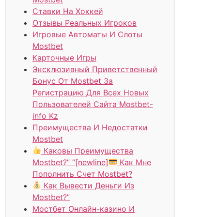
Ставки На Хоккей
Отзывы Реальных Игроков
Игровые Автоматы И Слоты
Mostbet
Карточные Игры
Эксклюзивный Приветственный
Бонус От Mostbet За
Регистрацию Для Всех Новых
Пользователей Сайта Mostbet-
info Kz
Преимущества И Недостатки
Mostbet
Каковы Преимущества
Mostbet?” “[newline]
Как Мне
Пополнить Счет Mostbet?
Как Вывести Деньги Из
Mostbet?”
Мостбет Онлайн-казино И