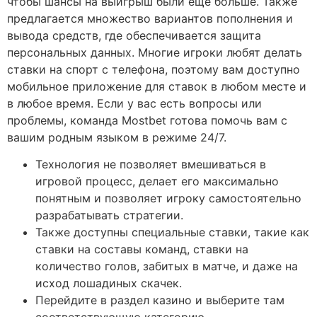
чтобы шансы на выигрыш были еще больше. Также
предлагается множество вариантов пополнения и
вывода средств, где обеспечивается защита
персональных данных. Многие игроки любят делать
ставки на спорт с телефона, поэтому вам доступно
мобильное приложение для ставок в любом месте и
в любое время. Если у вас есть вопросы или
проблемы, команда Mostbet готова помочь вам с
вашим родным языком в режиме 24/7.
Технология не позволяет вмешиваться в
игровой процесс, делает его максимально
понятным и позволяет игроку самостоятельно
разрабатывать стратегии.
Также доступны специальные ставки, такие как
ставки на составы команд, ставки на
количество голов, забитых в матче, и даже на
исход лошадиных скачек.
Перейдите в раздел казино и выберите там