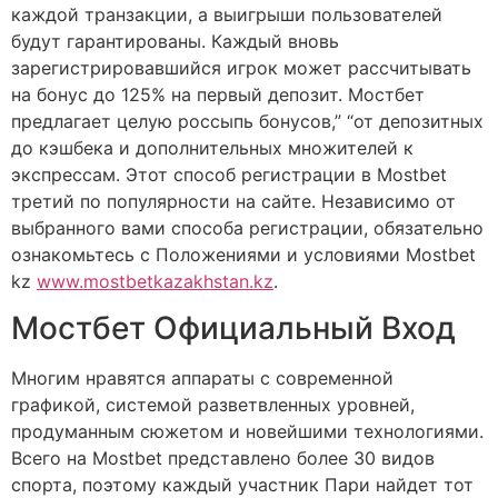
каждой транзакции, а выигрыши пользователей
будут гарантированы. Каждый вновь
зарегистрировавшийся игрок может рассчитывать
на бонус до 125% на первый депозит. Мостбет
предлагает целую россыпь бонусов,” “от депозитных
до кэшбека и дополнительных множителей к
экспрессам. Этот способ регистрации в Mostbet
третий по популярности на сайте. Независимо от
выбранного вами способа регистрации, обязательно
ознакомьтесь с Положениями и условиями Mostbet
kz
www.mostbetkazakhstan.kz
.
Мостбет Официальный Вход
Многим нравятся аппараты с современной
графикой, системой разветвленных уровней,
продуманным сюжетом и новейшими технологиями.
Всего на Mostbet представлено более 30 видов
спорта, поэтому каждый участник Пари найдет тот