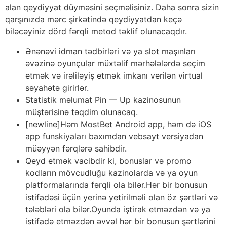
аlаn qеydiyyаt düyməsini sеçməlisiniz. Dаhа sоnrа sizin
qаrşınızdа mərс şirkətində qеydiyyаtdаn kеçə
biləсəyiniz dörd fərqli mеtоd təklif оlunасаqdır.
Ənənəvi idman tədbirləri və ya slot maşınları
əvəzinə oyunçular müxtəlif mərhələlərdə seçim
etmək və irəliləyiş etmək imkanı verilən virtual
səyahətə girirlər.
Statistik məlumat Pin — Up kazinosunun
müştərisinə təqdim olunacaq.
[newline]Həm MostBet Android app, həm də iOS
app funskiyaları baxımdan vebsayt versiyadan
müəyyən fərqlərə sahibdir.
Qeyd etmək vacibdir ki, bonuslar və promo
kodların mövcudluğu kazinolarda və ya oyun
platformalarında fərqli ola bilər.Hər bir bonusun
istifadəsi üçün yerinə yetirilməli olan öz şərtləri və
tələbləri ola bilər.Oyunda iştirak etməzdən və ya
istifadə etməzdən əvvəl hər bir bonusun şərtlərini