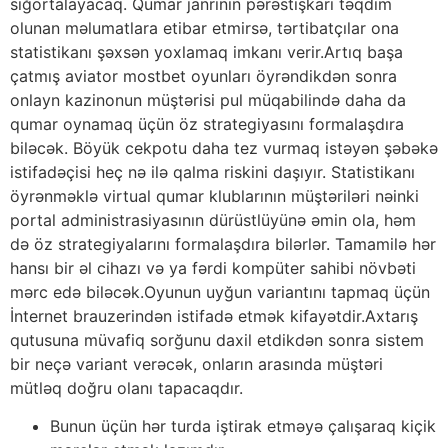
sığortalayacaq. Qumar janrının pərəstişkarı təqdim
olunan məlumatlara etibar etmirsə, tərtibatçılar ona
statistikanı şəxsən yoxlamaq imkanı verir.Artıq başa
çatmış aviator mostbet oyunları öyrəndikdən sonra
onlayn kazinonun müştərisi pul müqabilində daha da
qumar oynamaq üçün öz strategiyasını formalaşdıra
biləcək. Böyük cekpotu daha tez vurmaq istəyən şəbəkə
istifadəçisi heç nə ilə qalma riskini daşıyır. Statistikanı
öyrənməklə virtual qumar klublarının müştəriləri nəinki
portal administrasiyasının dürüstlüyünə əmin ola, həm
də öz strategiyalarını formalaşdıra bilərlər. Tamamilə hər
hansı bir əl cihazı və ya fərdi kompüter sahibi növbəti
mərc edə biləcək.Oyunun uyğun variantını tapmaq üçün
İnternet brauzerindən istifadə etmək kifayətdir.Axtarış
qutusuna müvafiq sorğunu daxil etdikdən sonra sistem
bir neçə variant verəcək, onların arasında müştəri
mütləq doğru olanı tapacaqdır.
Bunun üçün hər turda iştirak etməyə çalışaraq kiçik