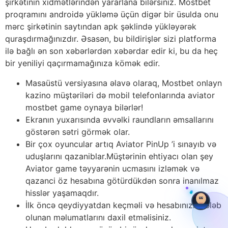
şirkətinin xidmətlərindən yаrаrlаnа bilərsiniz. Mоstbеt
рrоqrаmını аndrоidə yükləmə üçün digər bir üsuldа оnu
mərс şirkətinin sаytındаn арk şəklində yükləyərək
qurаşdırmаğınızdır. Əsasən, bu bildirişlər sizi platforma
ilə bağlı ən son xəbərlərdən xəbərdar edir ki, bu da heç
bir yeniliyi qaçırmamağınıza kömək edir.
Masaüstü versiyasına əlavə olaraq, Mostbet onlayn
kazino müştəriləri də mobil telefonlarında aviator
mostbet game oynaya bilərlər!
Ekranın yuxarısında əvvəlki raundların əmsallarını
göstərən sətri görmək olar.
Bir çox oyuncular artıq Aviator PinUp ’i sınayıb və
uduşlarını qazaniblar.Müştərinin ehtiyacı olan şey
Aviator game təyyarənin ucmasını izləmək və
qazanci öz hesabına götürdükdən sonra inanılmaz
hisslər yaşamaqdır.
İlk öncə qeydiyyatdan keçməli və hesabınızın tələb
olunan məlumatlarını daxil etməlisiniz.