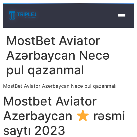
MostBet Aviator
Azərbaycan Necə
pul qazanmal
MostBet Aviator Azərbaycan Necə pul qazanmalı
Mostbet Aviator
Azerbaycan
rəsmi
saytı 2023