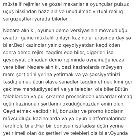
müxtəlif rejimlər və gözəl məkanlarla oyunçular pulsuz
uçuş hissindən həzz ala və unudulmaz virtual reallıq
sərgüzəştləri yarada bilərlər.
Nəzərə alın ki, oyunun demo versiyasının mövcudluğu
aviator game müxtəlif onlayn kazinolar arasında dəyişə
bilər.Bəzi kazinolar yalnız qeydiyyatdan keçdikdən
sonra demo rejimi təqdim edə bilər, digərləri isə
qeydiyyat olmadan demo rejimində oynamağa icazə
verə bilər. Nəzərə alın ki, bəzi kazinolarda müəyyən
mərc şərtlərini yerinə yetirmək və ya şəxsiyyətinizi
təsdiqləmək üçün əlavə sənədlər təqdim etmək kimi geri
çəkilmə məhdudiyyətləri və ya tələbləri ola bilər.Bütün
tələblərdən və pul çıxarma prosesindən xəbərdar olmaq
üçün kazinonun şərtlərini oxuduğunuzdan əmin olun.
Qeyd etmək vacibdir ki, bonuslar və promo kodların
mövcudluğu kazinolarda və ya oyun platformalarında
fərqli ola bilər.Hər bir bonusun istifadəsi üçün yerinə
yetirilməli olan öz şərtləri və tələbləri ola bilər.Oyunda