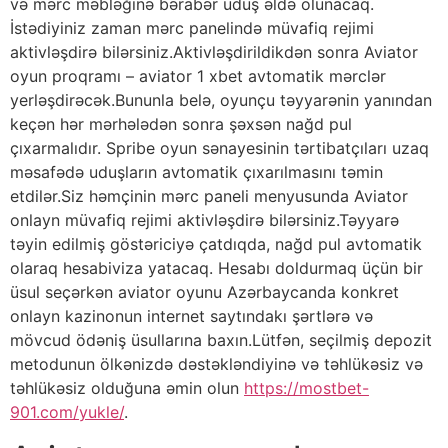
və mərc məbləğinə bərabər uduş əldə olunacaq.
İstədiyiniz zaman mərc panelində müvafiq rejimi
aktivləşdirə bilərsiniz.Aktivləşdirildikdən sonra Aviator
oyun proqramı – aviator 1 xbet avtomatik mərclər
yerləşdirəcək.Bununla belə, oyunçu təyyarənin yanından
keçən hər mərhələdən sonra şəxsən nağd pul
çıxarmalıdır. Spribe oyun sənayesinin tərtibatçıları uzaq
məsafədə uduşların avtomatik çıxarılmasını təmin
etdilər.Siz həmçinin mərc paneli menyusunda Aviator
onlayn müvafiq rejimi aktivləşdirə bilərsiniz.Təyyarə
təyin edilmiş göstəriciyə çatdıqda, nağd pul avtomatik
olaraq hesabiviza yatacaq. Hesabı doldurmaq üçün bir
üsul seçərkən aviator oyunu Azərbaycanda konkret
onlayn kazinonun internet saytındakı şərtlərə və
mövcud ödəniş üsullarına baxın.Lütfən, seçilmiş depozit
metodunun ölkənizdə dəstəkləndiyinə və təhlükəsiz və
təhlükəsiz olduğuna əmin olun
https://mostbet-
901.com/yukle/
.