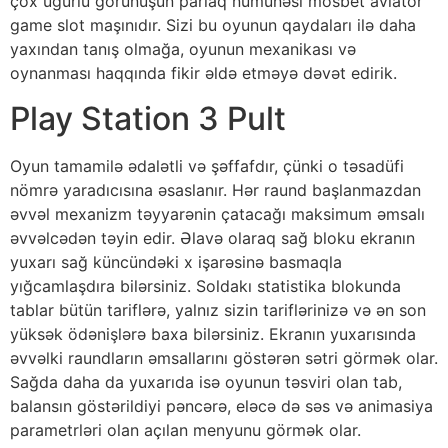
çox uğurlu görünüşün parlaq nümunəsi mosbet aviator
game slot maşınıdır. Sizi bu oyunun qaydaları ilə daha
yaxından tanış olmağa, oyunun mexanikası və
oynanması haqqında fikir əldə etməyə dəvət edirik.
Play Station 3 Pult
Oyun tamamilə ədalətli və şəffafdır, çünki o təsadüfi
nömrə yaradıcısına əsaslanır. Hər raund başlanmazdan
əvvəl mexanizm təyyarənin çatacağı maksimum əmsalı
əvvəlcədən təyin edir. Əlavə olaraq sağ bloku ekranın
yuxarı sağ küncündəki x işarəsinə basmaqla
yığcamlaşdıra bilərsiniz. Soldakı statistika blokunda
tablar bütün tariflərə, yalnız sizin tariflərinizə və ən son
yüksək ödənişlərə baxa bilərsiniz. Ekranın yuxarısında
əvvəlki raundların əmsallarını göstərən sətri görmək olar.
Sağda daha da yuxarıda isə oyunun təsviri olan tab,
balansın göstərildiyi pəncərə, eləcə də səs və animasiya
parametrləri olan açılan menyunu görmək olar.