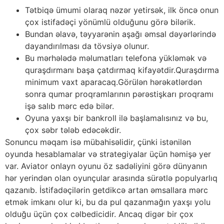
Tətbiqə ümumi olaraq nəzər yetirsək, ilk öncə onun
çox istifadəçi yönümlü olduğunu görə bilərik.
Bundan əlavə, təyyarənin aşağı əmsal dəyərlərində
dayandırılması da tövsiyə olunur.
Bu mərhələdə məlumatları telefona yükləmək və
quraşdırmanı başa çatdırmaq kifayətdir.Quraşdırma
minimum vaxt aparacaq.Görülən hərəkətlərdən
sonra qumar proqramlarının pərəstişkarı proqramı
işə salıb mərc edə bilər.
Oyuna yaxşı bir bankroll ilə başlamalısınız və bu,
çox səbr tələb edəcəkdir.
Sonuncu məqam isə mübahisəlidir, çünki istənilən
oyunda hesablamalar və strategiyalar üçün həmişə yer
var. Aviator onlayn oyunu öz sadəliyini görə dünyanın
hər yerindən olan oyunçular arasında sürətlə populyarlıq
qazanıb. İstifadəçilərin getdikcə artan əmsallara mərc
etmək imkanı olur ki, bu da pul qazanmağın yaxşı yolu
olduğu üçün çox cəlbedicidir. Ancaq digər bir çox