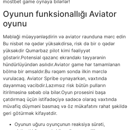
mostbet game oynaya bilərlər!
Oyunun funksionallığı Aviator
oyunu
Məbləği müəyyənləşdirin və aviator raunduna mərc edin
Bu nisbət nə qədər yüksəkdirsə, risk də bir o qədər
yüksəkdir Qumarbaz pilot kimi fəaliyyət
göstərir.Potensial qazanc ekrandakı təyyarənin
hündürlüyündən asılıdır.Aviator game hər tamamlanan
bölmə bir əmsaldır.Bu rəqəm sonda ilkin mərclə
vurulacaq. Aviator Spribe oynayarkən, vaxtında
dayanmaq vacibdir.Lazımsız risk bütün pulların
itirilməsinə səbəb ola bilər.Oyun prosesini başa
çatdırmaq üçün istifadəçiyə sadəcə olaraq vaxtında
müvafiq düyməni basmaq və öz mükafatını rahat şəkildə
geri götürmək kifayətdir.
Oyunun uğuru oyunçunun reaksiya sürəti,