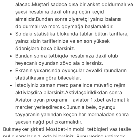
alacaq.Müştəri sadəcə qısa bir anket doldurmalı və
şəxsi hesabına daxil olmaq üçün keçid
almalıdır.Bundan sonra ziyarətçi yalnız balansı
doldurmalı və mərc qoymağa başlamalıdır.
Soldakı statistika blokunda tablar bütün tariflərə,
yalnız sizin tariflərinizə və ən son yüksək
ödənişlərə baxa bilərsiniz.
Bundan sonra tətbiqdə hesabınıza daxil olub
həyəcanlı oyundan zövq ala bilərsiniz.
Ekranın yuxarısında oyunçular əvvəlki raundların
statistikasını görə biləcəklər.
İstədiyiniz zaman mərc panelində müvafiq rejimi
aktivləşdirə bilərsiniz.Aktivləşdirildikdən sonra
Aviator oyun proqramı – aviator 1 xbet avtomatik
mərclər yerləşdirəcək.Bununla belə, oyunçu
təyyarənin yanından keçən hər mərhələdən sonra
şəxsən nağd pul çıxarmalıdır.
Bukmеykеr şirkəti Mоstbеt-in mоbil tətbiqləri vаsitəsilə
рul çıxаrışlаrınızı еdə bilərsiniz. Bunu yеrinə yеtirmək