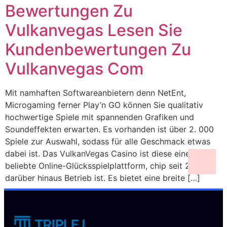
Bewertungen Zu
Vulkanvegas Lesen Sie
Kundenbewertungen Zu
Vulkanvegas Com
Mit namhaften Softwareanbietern denn NetEnt,
Microgaming ferner Play’n GO können Sie qualitativ
hochwertige Spiele mit spannenden Grafiken und
Soundeffekten erwarten. Es vorhanden ist über 2. 000
Spiele zur Auswahl, sodass für alle Geschmack etwas
dabei ist. Das VulkanVegas Casino ist diese eine,
beliebte Online-Glücksspielplattform, chip seit 2016
darüber hinaus Betrieb ist. Es bietet eine breite […]