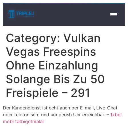
Category:
Vulkan
Vegas Freespins
Ohne Einzahlung
Solange Bis Zu 50
Freispiele – 291
Der Kundendienst ist echt auch per E-mail, Live-Chat
oder telefonisch rund um perish Uhr erreichbar. –
1xbet
mobi tətbiqetmələr