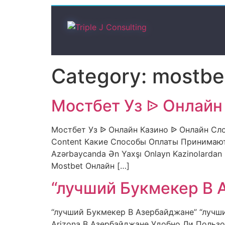
Category:
mostbe
Мостбет Уз ᐉ Онлайн 
Мостбет Уз ᐉ Онлайн Казино ᐉ Онлайн Сло
Content Какие Способы Оплаты Принимаютс
Azərbaycanda Ən Yaxşı Onlayn Kazinolard
Mostbet Онлайн […]
“лучший Букмекер В
“лучший Букмекер В Азербайджане” “лучши
Arizona В Азербайджане Удобно Ли Пользо