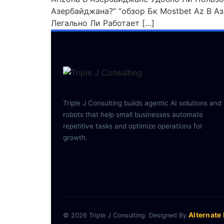
Азербайджана?” “обзор Бк Mostbet Az В А
Легально Ли Работает […]
Triple J Consulting builds agentic AI solutions and
robots that help small businesses automate
repetitive tasks and optimize operations for
growth.
Alternate
© 2026 Triple J Consulting. Designed By