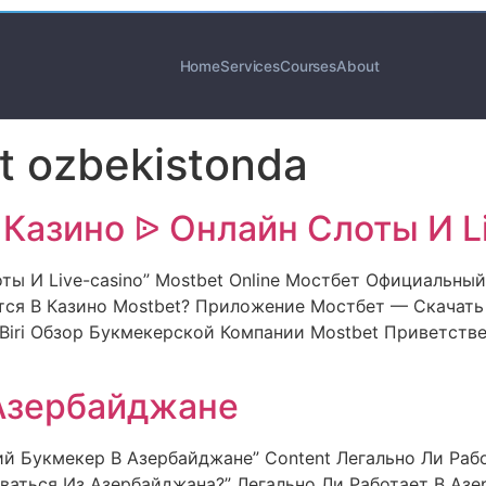
Home
Services
Courses
About
t ozbekistonda
Казино ᐉ Онлайн Слоты И Li
ты И Live-casino” Mostbet Online Мостбет Официальны
я В Казино Mostbet? Приложение Мостбет — Скачать Д
an Biri Обзор Букмекерской Компании Mostbet Приветст
 Азербайджане
й Букмекер В Азербайджане” Content Легально Ли Рабо
ваться Из Азербайджана?” Легально Ли Работает В Аз