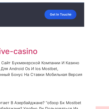
Get In Touch
ve-casino
й Сайт Букмекерской Компании И Казино
ля Android Os И Ios Mostbet,
венный Бонус На Ставки Мобильная Версия
тает В Азербайджане? “обзор Бк Mostbet
ербайджане? Удобно Ли Пользоваться Из