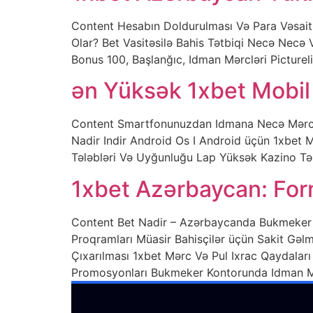
Content Hesabın Doldurulması Və Para Vəsait
Olar? Bet Vasitəsilə Bahis Tətbiqi Necə Nec
Bonus 100, Başlanğıc, Idman Mərcləri Pictu
ən Yüksək 1xbet Mobil 
Content Smartfonunuzdan Idmana Necə Mərc Et
Nadir Indir Android Os I Android üçün 1xbet
Tələbləri Və Uyğunluğu Lap Yüksək Kazino Təş
1xbet Azərbaycan: For
Content Bet Nadir – Azərbaycanda Bukmeker 
Proqramları Müasir Bahisçilər üçün Sakit Gəlm
Çıxarılması 1xbet Mərc Və Pul Ixrac Qaydala
Promosyonları Bukmeker Kontorunda Idman Mə