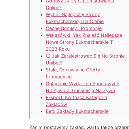
Gotowy Carry Out Obstawiania
Online?
Wybór Najlepszej Strony
Bukmacherskiej Dla Ciebie
Cenne Bonusy I Promocje
Wskazówki, Yak Znaleźć Najlepsze
Nowe Strony Bukmacherskie T
2023 Roku
⓵ Jak Zarejestrować Się Na Stronie
Unibet?
Stałe, Odnawialne Oferty
Promocyjne
Oglądanie Wydarzeń Sportowych
Na Żywo Z Transmisją Na Żywo
E-sport: Kwitnąca Kategoria
Zakładów
Betx Zakłady Bukmacherskie
Zanim postawimy zakład, warto także przepro