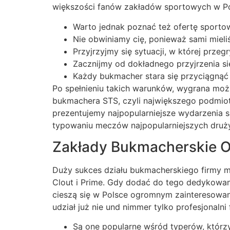
większości fanów zakładów sportowych w Po
Warto jednak poznać też ofertę sportow
Nie obwiniamy cię, ponieważ sami mieli
Przyjrzyjmy się sytuacji, w której prz
Zacznijmy od dokładnego przyjrzenia się
Każdy bukmacher stara się przyciągnąć 
Po spełnieniu takich warunków, wygrana moż
bukmachera STS, czyli największego podmiotu
prezentujemy najpopularniejsze wydarzenia 
typowaniu meczów najpopularniejszych dru
Zakłady Bukmacherskie O
Duży sukces działu bukmacherskiego firmy 
Clout i Prime. Gdy dodać do tego dedykowane
cieszą się w Polsce ogromnym zainteresowan
udział już nie und nimmer tylko profesjonalni f
Są one popularne wśród typerów, którz