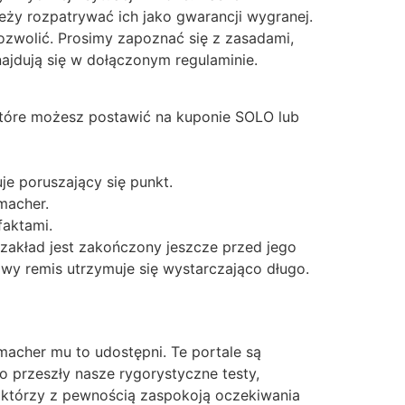
eży rozpatrywać ich jako gwarancji wygranej.
ozwolić. Prosimy zapoznać się z zasadami,
ajdują się w dołączonym regulaminie.
 które możesz postawić na kuponie SOLO lub
je poruszający się punkt.
macher.
faktami.
zakład jest zakończony jeszcze przed jego
wy remis utrzymuje się wystarczająco długo.
macher mu to udostępni. Te portale są
o przeszły nasze rygorystyczne testy,
 którzy z pewnością zaspokoją oczekiwania