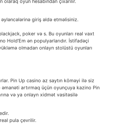
n olaraq oyun hesabından çıxarılır.
əyləncələrinə giriş əldə etməlisiniz.
ackjack, poker və s. Bu oyunları real vaxt
o Hold’Em ən populyarlarıdır. İstifadəçi
r yükləmə olmadan onlayn stolüstü oyunları
ar. Pin Up casino az saytın köməyi ilə siz
də əmanəti artırmaq üçün oyunçuya kazino Pin
ına və ya onlayn xidmət vasitəsilə
edir.
al pula çevrilir.