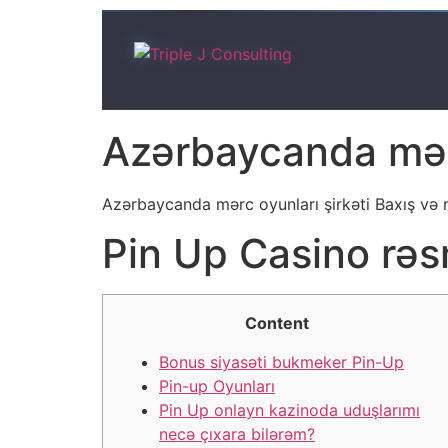
Azərbaycanda mərc
Azərbaycanda mərc oyunları şirkəti Baxış və r
Pin Up Casino rəsm
Content
Bonus siyasəti bukmeker Pin-Up
Pin-up Oyunları
Pin Up onlayn kazinoda uduşlarımı
necə çıxara bilərəm?