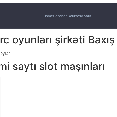
Home
Services
Courses
About
 oyunları şirkəti Baxış 
əylər
i saytı slot maşınları