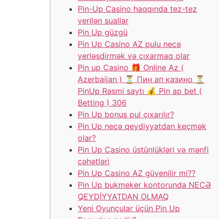
Pin-Up Casino haqqında tez-tez
verilən suallar
Pin Up güzgü
Pin Up Casino AZ pulu necə
yerləşdirmək və çıxarmaq olar
Pin up Casino 🎁 Online Az (
Azerbaijan ) ⏳ Пин ап казино ⏳
PinUp Rəsmi saytı 💰 Pin ap bet (
Betting ) 306
Pin Up bonus pul çıxarılır?
Pin Up necə qeydiyyatdan keçmək
olar?
Pin Up Casino üstünlükləri və mənfi
cəhətləri
Pin Up Casino AZ güvenilir mi??
Pin Up bukmeker kontorunda NECƏ
QEYDİYYATDAN OLMAQ
Yeni Oyunçular üçün Pin Up