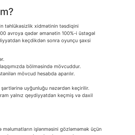
əm?
n təhlükəsizlik xidmətinin təsdiqini
, 500 avroya qədər əmanətin 100%-i üstəgəl
eydiyyatdan keçdikdən sonra oyunçu şəxsi
r.
da Haqqımızda bölməsində mövcuddur.
stənilən mövcud hesabda aparılır.
ərtlərinə uyğunluğu nəzərdən keçirilir.
oqram yalnız qeydiyyatdan keçmiş və daxil
və məlumatların işlənməsini gözləməmək üçün