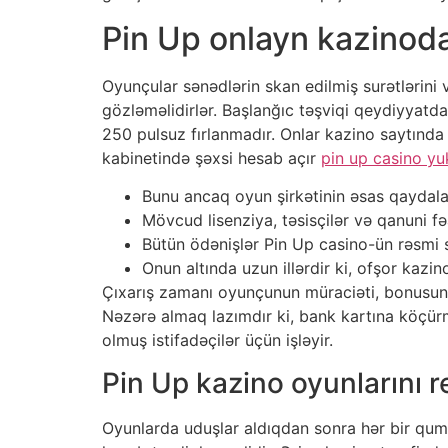
Pin Up onlayn kazinoda
Oyunçular sənədlərin skan edilmiş surətlərini v
gözləməlidirlər. Başlanğıc təşviqi qeydiyyatd
250 pulsuz fırlanmadır. Onlar kazino saytında
kabinetində şəxsi hesab açır
pin up casino yu
Bunu ancaq oyun şirkətinin əsas qaydaları
Mövcud lisenziya, təsisçilər və qanuni 
Bütün ödənişlər Pin Up casino-ün rəsmi 
Onun altında uzun illərdir ki, ofşor kazi
Çıxarış zamanı oyunçunun müraciəti, bonusun m
Nəzərə almaq lazımdır ki, bank kartına köçürm
olmuş istifadəçilər üçün işləyir.
Pin Up kazino oyunlarını r
Oyunlarda uduşlar aldıqdan sonra hər bir qum