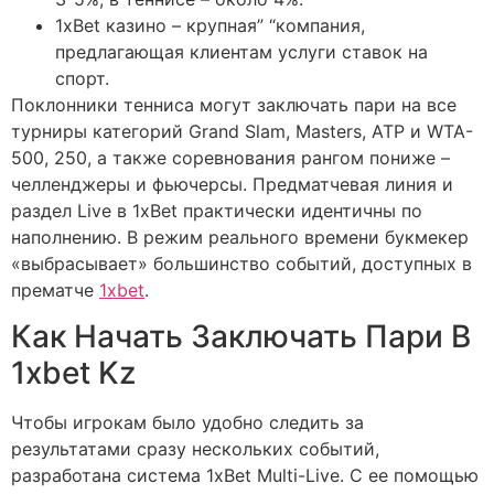
1xBet казино – крупная” “компания,
предлагающая клиентам услуги ставок на
спорт.
Поклонники тенниса могут заключать пари на все
турниры категорий Grand Slam, Masters, ATP и WTA-
500, 250, а также соревнования рангом пониже –
челленджеры и фьючерсы. Предматчевая линия и
раздел Live в 1xBet практически идентичны по
наполнению. В режим реального времени букмекер
«выбрасывает» большинство событий, доступных в
прематче
1xbet
.
Как Начать Заключать Пари В
1xbet Kz
Чтобы игрокам было удобно следить за
результатами сразу нескольких событий,
разработана система 1xBet Multi-Live. С ее помощью