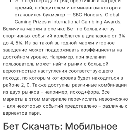
Это подтверждает ряд престижных наград и
премий, победителем и номинантом которых
становился букмекер — SBC Honours, Global
Gaming Prizes и International Gambling Awards.
Величина маржи в one икс Бет по большинству
спортивных событий колеблется в диапазоне от 3%
до 4, 5%. Из-за такой выгодной маржи игорное
заведение может поддерживать коэффициенты на
достойном уровне. Например, при желании
пользователь может найти рынки с большой
вероятностью наступления соответствующего
исхода, по которым котировка будет находиться в
районе 2, 0. Также доступны различные комбинации
из двух рынков – например, исход+фора. Все
маркеты в этом материале перечислить невозможно
– для некоторых событий представлено – различных
вариантов пари.
Бет Скачать: Мобильное