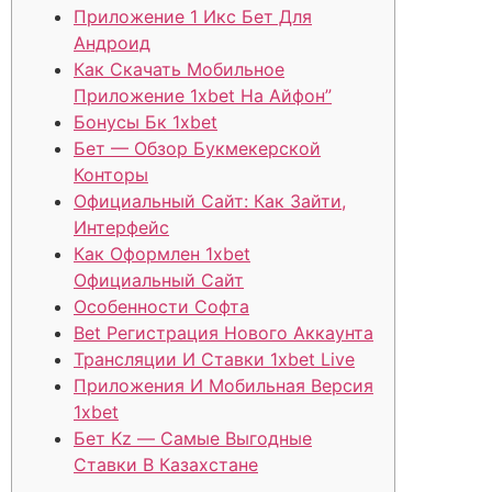
Приложение 1 Икс Бет Для
Андроид
Как Скачать Мобильное
Приложение 1xbet На Айфон”
Бонусы Бк 1xbet
Бет — Обзор Букмекерской
Конторы
Официальный Сайт: Как Зайти,
Интерфейс
Как Оформлен 1xbet
Официальный Сайт
Особенности Софта
Bet Регистрация Нового Аккаунта
Трансляции И Ставки 1xbet Live
Приложения И Мобильная Версия
1xbet
Бет Kz — Самые Выгодные
Ставки В Казахстане