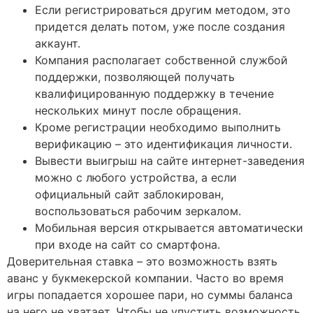
Если регистрироваться другим методом, это
придется делать потом, уже после создания
аккаунт.
Компания располагает собственной службой
поддержки, позволяющей получать
квалифицированную поддержку в течение
нескольких минут после обращения.
Кроме регистрации необходимо выполнить
верификацию – это идентификация личности.
Вывести выигрыш на сайте интернет-заведения
можно с любого устройства, а если
официальный сайт заблокирован,
воспользоваться рабочим зеркалом.
Мобильная версия открывается автоматически
при входе на сайт со смартфона.
Доверительная ставка – это возможность взять
аванс у букмекерской компании. Часто во время
игры попадается хорошее пари, но суммы баланса
на него не хватает. Чтобы не упустить возможность