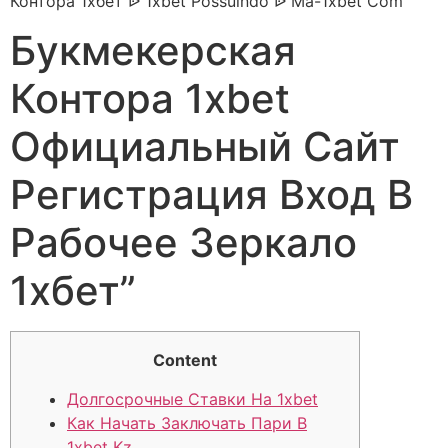
Контора 1хбет ᐉ 1xbet Possuindo ᐉ Ma-1xbet Com
Букмекерская
Контора 1xbet
Официальный Сайт
Регистрация Вход В
Рабочее Зеркало
1хбет”
Content
Долгосрочные Ставки На 1xbet
Как Начать Заключать Пари В
1xbet Kz