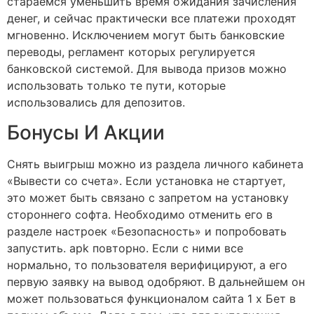
стараемся уменьшить время ожидания зачисления
денег, и сейчас практически все платежи проходят
мгновенно. Исключением могут быть банковские
переводы, регламент которых регулируется
банковской системой. Для вывода призов можно
использовать только те пути, которые
использовались для депозитов.
Бонусы И Акции
Снять выигрыш можно из раздела личного кабинета
«Вывести со счета». Если установка не стартует,
это может быть связано с запретом на установку
стороннего софта. Необходимо отменить его в
разделе настроек «Безопасность» и попробовать
запустить. apk повторно. Если с ними все
нормально, то пользователя верифицируют, а его
первую заявку на вывод одобряют. В дальнейшем он
может пользоваться функционалом сайта 1 х Бет в