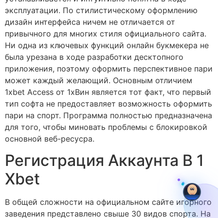
эксплуатации. По стилистическому оформлению
дизайн интерфейса ничем не отличается от
привычного для многих стиля официального сайта.
Ни одна из ключевых функций онлайн букмекера не
была урезана в ходе разработки десктопного
приложения, поэтому оформить перспективное пари
может каждый желающий. Основным отличием
1xbet Access от 1хВин является тот факт, что первый
тип софта не предоставляет возможность оформить
пари на спорт. Программа полностью предназначена
для того, чтобы миновать проблемы с блокировкой
основной веб-ресусра.
Регистрация Аккаунта В 1
Xbet
В общей сложности на официальном сайте игорного
заведения представлено свыше 30 видов спорта. На