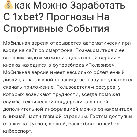
как Можно Заработать
С 1xbet? Прогнозы На
Спортивные События
Мобильная версия открывается автоматически при
входе на сайт со смартфона. Познакомиться с ее
внешним видом можно ис десктопной версии –
кнопка находится в футереблока «Полезное».
Мобильная версия имеет несколько облегченный
дизайн, а на главной странице беттору предлагается
скачать приложение. Пользователям ресурса, у
которых возникают трудности, всегда поможет
служба технической поддержки, а со всей
дополнительной информацией можно ознакомиться
в нижней части главной страницы. Гостям доступны
ставки на футбол, хоккей, баскетбол, волейбол,
киберспорт.