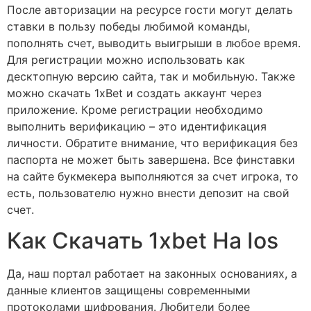
После авторизации на ресурсе гости могут делать
ставки в пользу победы любимой команды,
пополнять счет, выводить выигрыши в любое время.
Для регистрации можно использовать как
десктопную версию сайта, так и мобильную. Также
можно скачать 1xBet и создать аккаунт через
приложение. Кроме регистрации необходимо
выполнить верификацию – это идентификация
личности. Обратите внимание, что верификация без
паспорта не может быть завершена. Все финставки
на сайте букмекера выполняются за счет игрока, то
есть, пользователю нужно внести депозит на свой
счет.
Как Скачать 1xbet На Ios
Да, наш портал работает на законных основаниях, а
данные клиентов защищены современными
протоколами шифрования. Любители более