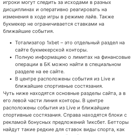
игроки могут следить за исходами в разных
дисциплинах и оперативно реагировать на
изменения в ходе игры в режиме лайв. Также
букмекер не ограничивается ставками на
ближайшие события.
Тотализатор 1xbet – это отдельный раздел на
сайте букмекерской конторы.
Полную информацию о лимитах на финансовые
операции в БК можно найти в специальном
разделе на ее сайте.
В центре расположены события из Live и
ближайшие спортивные состязания.
Чуть ниже находятся основные разделы сайта, а в
его левой части линия конторы. В центре
расположены события из Live и ближайшие
спортивные состязания. Справа находятся блоки с
рекламой бонусных предложений 1иксбет. Бетторы
найдут такие редкие для ставок виды спорта, как