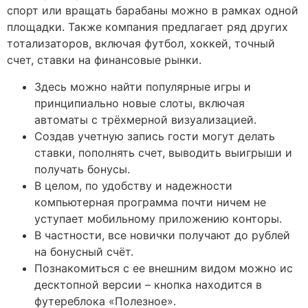
спорт или вращать барабаны можно в рамках одной
площадки. Также компания предлагает ряд других
тотализаторов, включая футбол, хоккей, точный
счет, ставки на финансовые рынки.
Здесь можно найти популярные игры и
принципиально новые слоты, включая
автоматы с трёхмерной визуализацией.
Создав учетную запись гости могут делать
ставки, пополнять счет, выводить выигрыши и
получать бонусы.
В целом, по удобству и надежности
компьютерная программа почти ничем не
уступает мобильному приложению конторы.
В частности, все новички получают до рублей
на бонусный счёт.
Познакомиться с ее внешним видом можно ис
десктопной версии – кнопка находится в
футереблока «Полезное».